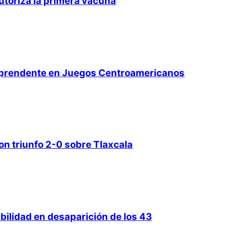
utoriza la primera vacuna
orprendente en Juegos Centroamericanos
on triunfo 2-0 sobre Tlaxcala
bilidad en desaparición de los 43