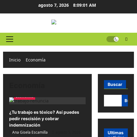
Ir
agosto 7, 2026
8:09:01 AM
al
contenido
Menú
principal
Inicio
Economía
Economía
Buscar
Economía
Busca
¿Tu trabajo es tóxico? Así puedes
pedir rescisión y cobrar
indemnización
Ana Gisela Escamilla
agosto 5, 2026
Ultimas