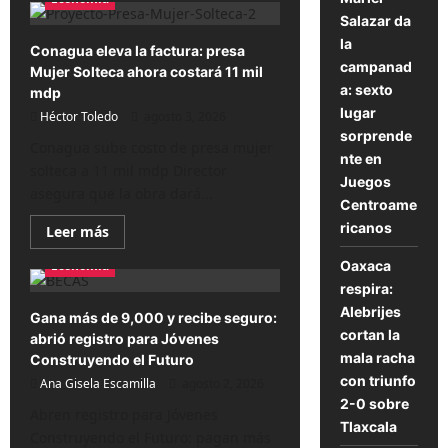
Este
martes
Salazar da
Coca-
la
Cola
Conagua eleva la factura: presa
aplica
campanad
Mujer Solteca ahora costará 11 mil
aumento:
prepara
a: sexto
mdp
tu
lugar
Héctor Toledo
bolsillo
agosto 3, 2026
para
sorprende
pagar
Conagua sube costo de presa mujer
nte en
más
solteca a 11 mil mdp Director
Juegos
asegura que la obra dará...
Centroame
ricanos
Lee
Leer más
más
sobre
Oaxaca
Economía
Conagua
eleva
respira:
la
Alebrijes
factura:
Gana más de 9,000 y recibe seguro:
presa
cortan la
abrió registro para Jóvenes
Mujer
Solteca
mala racha
Construyendo el Futuro
ahora
con triunfo
Ana Gisela Escamilla
costará
agosto 2, 2026
11
2-0 sobre
mil
Abren registro para Jóvenes
mdp
Tlaxcala
Construyendo el Futuro: pagan más