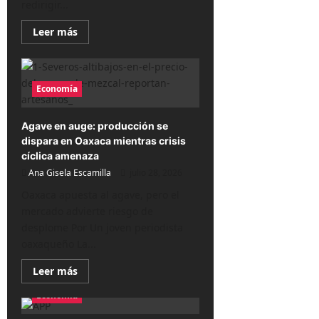
redirigir...
Lee
Leer más
más
sobre
Impacto
masivo:
Visa
Economía
elimina
2,600
puestos
para
Agave en auge: producción se
acelerar
inteligencia
dispara en Oaxaca mientras crisis
artificial
cíclica amenaza
Ana Gisela Escamilla
julio 28, 2026
Oaxaca apuesta al agave, pero el
mercado advierte riesgo de
desplome Por Un joven periodista
oaxaqueño La...
Lee
Leer más
más
sobre
Economía
Agave
en