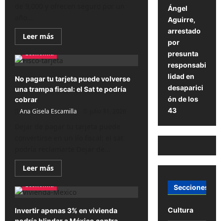
de 9,000 y ofrecen seguro por un
Ángel
año...
Aguirre,
arrestado
Lee
Leer más
por
más
sobre
Economía
presunta
Gana
más
responsabi
de
lidad en
9,000
No pagar tu tarjeta puede volverse
y
desaparici
una trampa fiscal: el Sat te podría
recibe
seguro:
ón de los
cobrar
abrió
43
Ana Gisela Escamilla
registro
julio 31, 2026
para
Jóvenes
Dejar de pagar tu tarjeta puede
Construyendo
convertirse en un lío fiscal: el sat
el
Futuro
podría reclamarte Dejar de...
Lee
Leer más
más
sobre
Economía
Secciones
No
pagar
tu
tarjeta
Cultura
Invertir apenas 3% en vivienda
puede
podría blindar a México contra