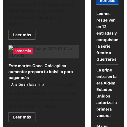
noticias
Si tu trabajo te hace daño: cuándo
pedir rescisión y cómo cobrar
Leones
indemnización Optar por la
resuelven
rescisión...
en 12
entradas y
Lee
Leer más
más
conquistan
sobre
la serie
¿Tu
trabajo
Economía
frente a
es
tóxico?
Guerreros
Así
Este martes Coca-Cola aplica
puedes
La gripe
pedir
aumento: prepara tu bolsillo para
rescisión
entra en la
pagar más
y
cobrar
era ARNm:
Ana Gisela Escamilla
agosto 4, 2026
indemnización
Estados
Ajuste en refrescos: coca-cola sube
Unidos
precios hasta 5 pesos, prepara tu
autoriza la
bolsillo Entre 1 y 5 pesos...
primera
vacuna
Lee
Leer más
más
sobre
Mariel
Economía