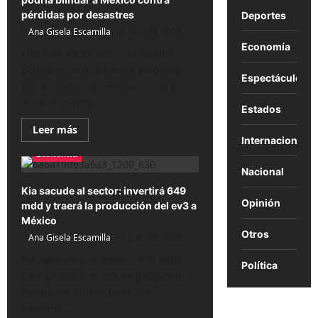
volverse
una
pérdidas por desastres
Deportes
trampa
Ana Gisela Escamilla
fiscal:
julio 30, 2026
el
Economía
Sat
Con solo 3% en vivienda méxico
te
podría blindarse contra pérdidas
podría
Espectáculos
cobrar
por desastres Invertir poco para
ahorrar mucho....
Estados
Lee
Leer más
más
Internacional
sobre
Economía
Invertir
apenas
Nacional
3%
en
Kia sacude al sector: invertirá 649
vivienda
Opinión
mdd y traerá la producción del ev3 a
podría
blindar
México
a
Otros
Ana Gisela Escamilla
México
julio 29, 2026
contra
pérdidas
Kia apuesta por méxico: 649 mdd
Política
por
para producir el ev3 en pesquería
desastres
Pesquería, Nuevo León. Kia
anunció...