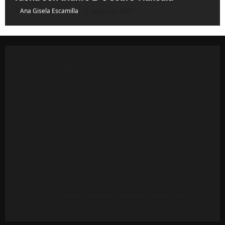
Ana Gisela Escamilla
agosto 6, 2026
OAXACA POLÍTICO
. Oaxaca Político es un medio de
comunicación independiente dedicado a informar con
base en fuentes públicas, comunicados oficiales y
colaboraciones ciudadanas.
Parte del contenido puede incluir citas o extractos de
materiales de terceros, publicados conforme al derecho
de cita y al interés público.
El Medio respeta los derechos de autor y la integridad
de las fuentes.
Cualquier titular que considere vulnerados sus derechos
puede solicitar la revisión o retiro del material
escribiendo a
redaccionoaxaapolitico@gmail.com
.