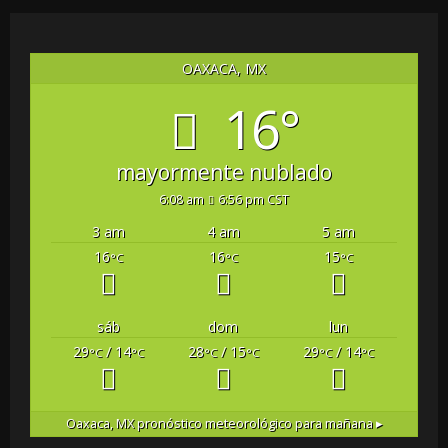
OAXACA, MX
16°
mayormente nublado
6:08 am
6:56 pm CST
3 am
4 am
5 am
16
16
15
°C
°C
°C
sáb
dom
lun
29
/ 14
28
/ 15
29
/ 14
°C
°C
°C
°C
°C
°C
Oaxaca, MX
pronóstico meteorológico para mañana ▸