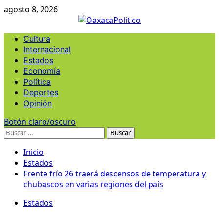
Ir
agosto 8, 2026
al
contenido
Menú
Cultura
principal
Internacional
Estados
Economía
Política
Deportes
Opinión
Botón claro/oscuro
Buscar:
Inicio
Estados
Frente frío 26 traerá descensos de temperatura y
chubascos en varias regiones del país
Estados