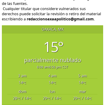
de las fuentes.
Cualquier titular que considere vulnerados sus
derechos puede solicitar la revisión o retiro del material
escribiendo a
redaccionoaxaapolitico@gmail.com
.
OAXACA, MX
15°
parcialmente nublado
6:08 am
6:56 pm CST
3 am
4 am
5 am
14
14
14
°C
°C
°C
dom
lun
mar
28
/ 14
29
/ 14
29
/ 14
°C
°C
°C
°C
°C
°C