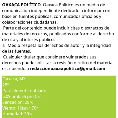
OAXACA POLÍTICO
. Oaxaca Político es un medio de
comunicación independiente dedicado a informar con
base en fuentes públicas, comunicados oficiales y
colaboraciones ciudadanas.
Parte del contenido puede incluir citas o extractos de
materiales de terceros, publicados conforme al derecho
de cita y al interés público.
El Medio respeta los derechos de autor y la integridad
de las fuentes.
Cualquier titular que considere vulnerados sus
derechos puede solicitar la revisión o retiro del material
escribiendo a
redaccionoaxaapolitico@gmail.com
.
Oaxaca, MX
28°
Parcialmente nublado
6:09 am
6:55 pm CST
Sensación: 28
°C
Viento: 10
70
km/h
°
Humedad: 39
%