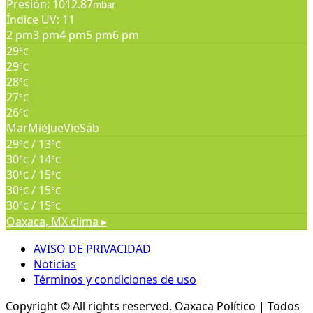
Presión: 1012.87
mbar
Índice UV: 11
2 pm
3 pm
4 pm
5 pm
6 pm
29
°C
29
°C
28
°C
27
°C
26
°C
Mar
Mié
Jue
Vie
Sáb
29
/ 13
°C
°C
30
/ 14
°C
°C
30
/ 15
°C
°C
30
/ 15
°C
°C
30
/ 15
°C
°C
Oaxaca, MX
clima ▸
AVISO DE PRIVACIDAD
Noticias
Términos y condiciones de uso
Copyright © All rights reserved.
Oaxaca Político | Todos