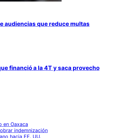
 de audiencias que reduce multas
que financió a la 4T y saca provecho
to en Oaxaca
 cobrar indemnización
ano hacia EE. UU.