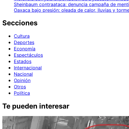
Sheinbaum contraataca: denuncia campaña de mentir
Oaxaca bajo presión: oleada de calor, lluvias y torm
Secciones
Cultura
Deportes
Economía
Espectáculos
Estados
Internacional
Nacional
Opinión
Otros
Política
Te pueden interesar