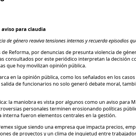
: aviso para claudia
a de género reaviva tensiones internas y recuerda episodios que 
s de Reforma, por denuncias de presunta violencia de géner
tas consultados por este periódico interpretan la decisión c
tas que hoy movilizan opinión pública.
rca en la opinión pública, como los señalados en los casos
 salida de funcionarios no solo generó debate moral, tambi
gica: la maniobra es vista por algunos como un aviso para M
troversias personales terminen erosionando políticas públi
 interna fueron elementos centrales en la gestión.
. Pemex sigue siendo una empresa que impacta precios, empl
nes de proyectos y un clima de inquietud entre trabajadore