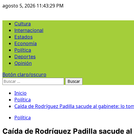
Ir
agosto 5, 2026
11:43:30 PM
al
contenido
Menú
Cultura
principal
Internacional
Estados
Economía
Política
Deportes
Opinión
Botón claro/oscuro
Buscar:
Inicio
Política
Caída de Rodríguez Padilla sacude al gabinete: lo t
Política
Caída de Rodríguez Padilla sacude al