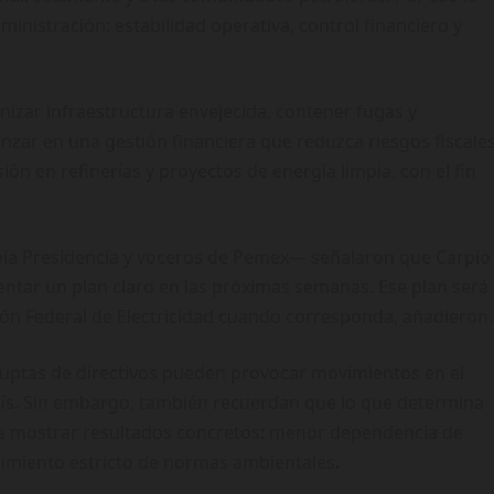
ministración: estabilidad operativa, control financiero y
nizar infraestructura envejecida, contener fugas y
nzar en una gestión financiera que reduzca riesgos fiscales
ón en refinerías y proyectos de energía limpia, con el fin
opia Presidencia y voceros de Pemex— señalaron que Carpio
entar un plan claro en las próximas semanas. Ese plan será
sión Federal de Electricidad cuando corresponda, añadieron.
bruptas de directivos pueden provocar movimientos en el
 país. Sin embargo, también recuerdan que lo que determina
ara mostrar resultados concretos: menor dependencia de
miento estricto de normas ambientales.