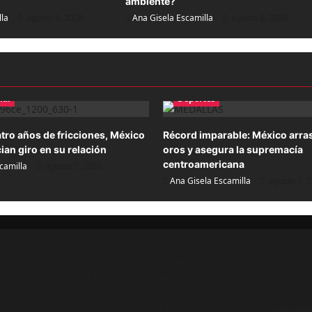
ambiente?
lla
agosto 6, 2026
Ana Gisela Escamilla
agosto 6, 2026
nal
Deportes
atro años de fricciones, México
Récord imparable: México arra
ian giro en su relación
oros y asegura la supremacía
centroamericana
camilla
agosto 7, 2026
Ana Gisela Escamilla
agosto 7, 
ación independiente dedicado a informar con base en fuentes públ
ales de terceros, publicados conforme al derecho de cita y al inter
s fuentes.
e solicitar la revisión o retiro del material escribiendo a
redacci