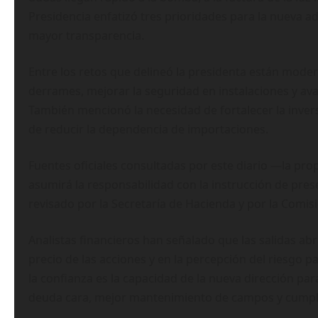
Presidencia enfatizó tres prioridades para la nueva ad
mayor transparencia.
Entre los retos que delineó la presidenta están moder
derrames, mejorar la seguridad en instalaciones y ava
También mencionó la necesidad de fortalecer la inversi
de reducir la dependencia de importaciones.
Fuentes oficiales consultadas por este diario —la pr
asumirá la responsabilidad con la instrucción de pres
revisado por la Secretaría de Hacienda y por la Comi
Analistas financieros han señalado que las salidas a
precio de las acciones y en la percepción del riesgo
la confianza es la capacidad de la nueva dirección p
deuda cara, mejor mantenimiento de campos y cumpli