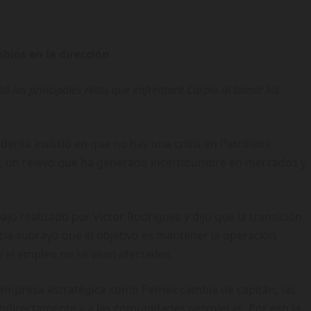
ios en la dirección
zó los principales retos que enfrentará Carpio al tomar las
denta insistió en que no hay una crisis en Petróleos
ón, un relevo que ha generado incertidumbre en mercados y
.
ajo realizado por Víctor Rodríguez y dijo que la transición
cia subrayó que el objetivo es mantener la operación
y el empleo no se vean afectados.
 empresa estratégica como Pemex cambia de capitán, las
 indirectamente y a las comunidades petroleras. Por eso la