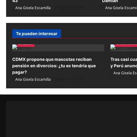
43
Damián
ó
Ana Gisela Escamilla
agosto 6, 2026
Ana Gisela Escami
n
d
Te pueden interesar
e
Estados
Internacio
e
n
CDMX propone que mascotas reciban
Tras casi cu
pensión en divorcios: ¿tu ex tendría que
y Perú anunc
t
pagar?
Ana Gisela Es
Ana Gisela Escamilla
agosto 7, 2026
r
a
d
a
OAXACA POLÍTICO
. Oaxaca Político es un medio de comunic
Parte del contenido puede incluir citas o extractos de materi
s
El Medio respeta los derechos de autor y la integridad de la
Cualquier titular que considere vulnerados sus derechos pued