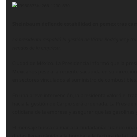
Sheinbaum defiende estabilidad en pemex tras camb
La presidenta respaldó la gestión de Víctor Rodríguez y tra
riendas de la empresa.
Ciudad de México. La Presidencia informó que la presi
Mexicanos pese a la reciente sacudida en su direcci
en sectores vinculados al suministro de combustibles
En una breve intervención, la presidenta valoró el trab
hacia la gestión de Carpio será ordenada. La Presiden
cotidiana de la empresa y asegurar que las gasolinas 
El mensaje busca calmar a la ciudadanía: cuando una
dudas llegan rápido a la bomba, a la factura de la luz