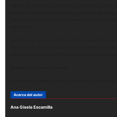
Para la gente común, las señales que más importan ser
empleo en regiones petroleras y el impacto en el pre
comunicación periódica sobre avances y que se invita
relevantes.
El cambio en la cúpula de Pemex abre una ventana par
Presidencia, no se trata solo de nombramientos, sino
energía accesible y cuidar las comunidades donde op
Fuente:
Presidencia y Pemex.
Contenido y material gráfico conforme a lo difundido p
Acerca del autor
Ana Gisela Escamilla