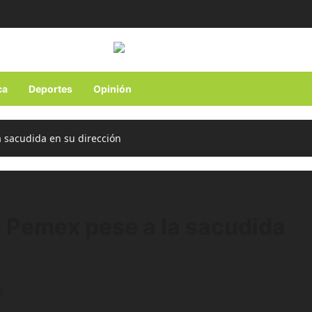
ca
Deportes
Opinión
 sacudida en su dirección
n Pemex pese a la sacudida
s