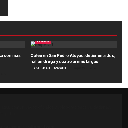
Estados
sa con más
Cateo en San Pedro Atoyac: detienen a dos;
hallan droga y cuatro armas largas
Ana Gisela Escamilla
agosto 7, 2026
2026
icas, comunicados oficiales y colaboraciones ciudadanas.
és público.
onoaxaapolitico@gmail.com
.