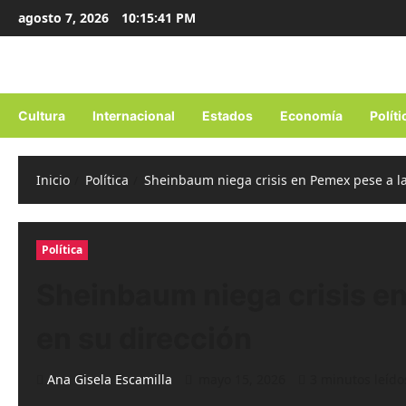
Ir
agosto 7, 2026
10:15:42 PM
al
contenido
Cultura
Internacional
Estados
Economía
Políti
Inicio
Política
Sheinbaum niega crisis en Pemex pese a la
Política
Sheinbaum niega crisis e
en su dirección
Ana Gisela Escamilla
mayo 15, 2026
3 minutos leído