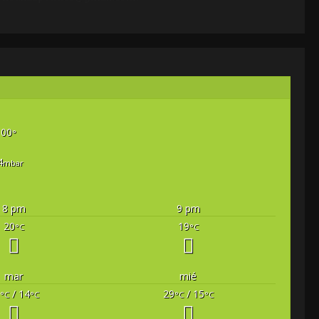
00
°
4
mbar
8 pm
9 pm
20
19
°C
°C
mar
mié
/ 14
29
/ 15
°C
°C
°C
°C