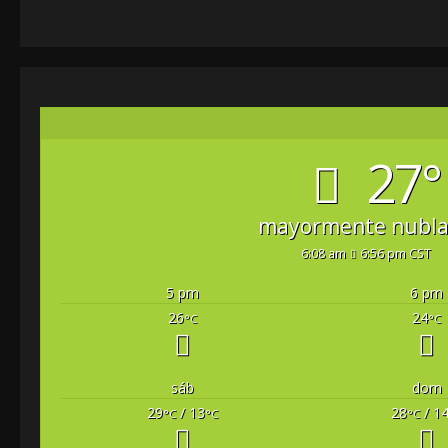
27°
mayormente nubl
6:08 am
6:56 pm CST
5 pm
6 pm
26
24
°C
°C
sáb
dom
29
/ 13
28
/ 1
°C
°C
°C