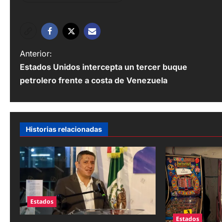
N
Anterior:
Estados Unidos intercepta un tercer buque
a
petrolero frente a costa de Venezuela
v
e
g
Historias relacionadas
a
c
i
ó
Estados
n
Estados