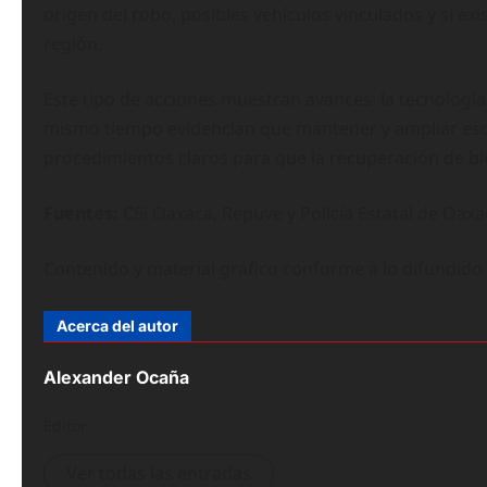
origen del robo, posibles vehículos vinculados y si ex
región.
Este tipo de acciones muestran avances: la tecnología
mismo tiempo evidencian que mantener y ampliar esos
procedimientos claros para que la recuperación de bien
Fuentes:
C5i Oaxaca, Repuve y Policía Estatal de Oaxa
Contenido y material gráfico conforme a lo difundid
Acerca del autor
Alexander Ocaña
Editor
Ver todas las entradas