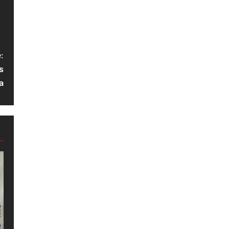
:
s
a