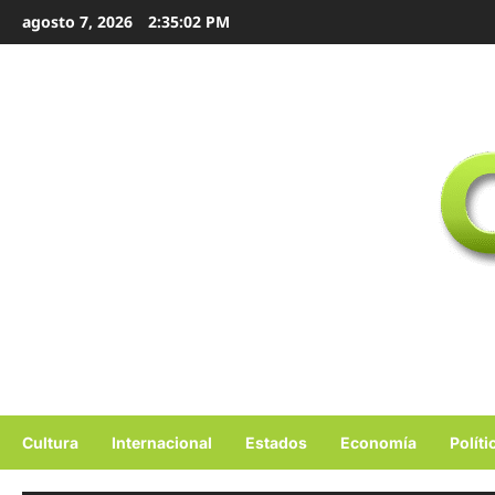
Ir
agosto 7, 2026
2:35:03 PM
al
contenido
Cultura
Internacional
Estados
Economía
Políti