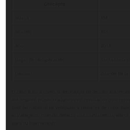
Concepto
Marca
KIA
Modelo
Río
Año
2018
Lugar de recuperación
Santa Lucía 
Destino
Cuartel de la 
El caso ilustra cómo la tecnología de lectura automát
del Repuve, puede traducirse en resultados concretos
padrón nacional de vehículos y reportes de robo, fun
estratégicos: cuando detecta una coincidencia, alerta
para su intervención.