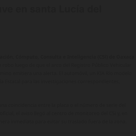
uve en santa Lucía del
ción, Cómputo, Consulta e Inteligencia (C5i) de Oaxaca
 robo luego de que el arco del Registro Público Vehicular
amino emitiera una alerta. El automóvil, un KIA Río modelo
cía Estatal para las investigaciones correspondientes,
na coincidencia entre la placa o el número de serie del
ficial, el aviso llegó al centro de monitoreo del C5i y, en
anera inmediata para evitar su traslado fuera de la zona.