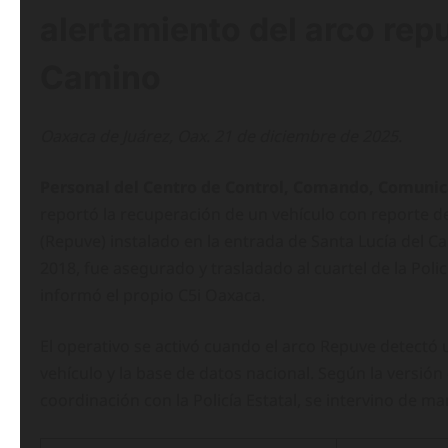
alertamiento del arco rep
Camino
Oaxaca de Juárez, Oax. 21 de diciembre de 2025.
Personal del Centro de Control, Comando, Comunica
reportó la recuperación de un vehículo con reporte de
(Repuve) instalado en la entrada de Santa Lucía del C
2018, fue asegurado y trasladado al cuartel de la Poli
informó el propio C5i Oaxaca.
El operativo se activó cuando el arco Repuve detectó u
vehículo y la base de datos nacional. Según la versión o
coordinación con la Policía Estatal, se intervino de m