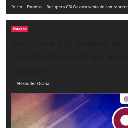
Inicio
Estados
Recupera C5i Oaxaca vehículo con reporte
Estados
Recupera C5i Oaxaca vehí
tras alertamiento del arc
Camino
Alexander Ocaña
diciembre 21, 2025
3 minutos l