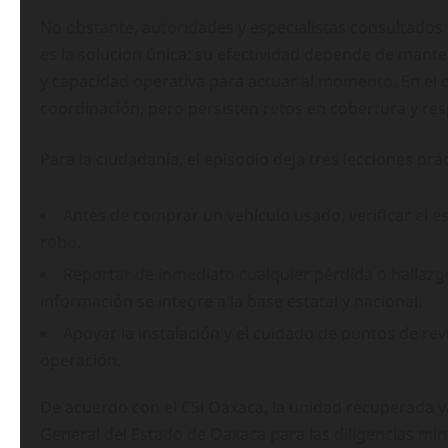
No obstante, autoridades y especialistas consultados 
es la solución única: su efectividad depende de mante
y capacidad operativa para actuar al momento. En el c
coordinación, pero persisten retos en cobertura y re
Para la ciudadanía, el episodio deja tres lecciones prác
Antes de comprar un vehículo usado, verificar el e
robo.
Reportar de inmediato cualquier pérdida o hallazgo
información se integre a la base estatal y nacional.
Apoyar la instalación y el cuidado de puntos de rev
operación.
De acuerdo con el C5i Oaxaca, la unidad recuperada ya 
General del Estado de Oaxaca para las diligencias min