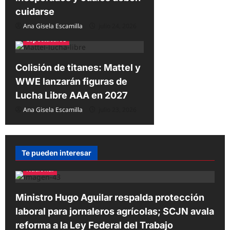
s
cuidarse
Ana Gisela Escamilla
julio 24, 2026
Espectáculos
Colisión de titanes: Mattel y
WWE lanzarán figuras de
Lucha Libre AAA en 2027
Ana Gisela Escamilla
julio 23, 2026
Te pueden interesar
Nacional
Ministro Hugo Aguilar respalda protección
laboral para jornaleros agrícolas; SCJN avala
reforma a la Ley Federal del Trabajo