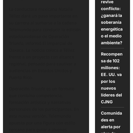
revive
conflicto:
La conductora mexicana Natalia
¿ganará la
Téllez dará un paso importante en
soberanía
su carrera al sumarse a la cadena
energética
Telemundo para conducir la edición
o el medio
estadounidense de Operación
ambiente?
Triunfo, informó El Imparcial de
Oaxaca. La noticia coloca a Téllez
Recompen
frente a un proyecto con alcance
sa de 102
regional, pensado para cautivar a
millones:
audiencias en Estados Unidos y
EE. UU. va
Puerto Rico.
por los
nuevos
Operación Triunfo es un formato
líderes del
que combina competencia,
CJNG
formación artística y narrativas
personales de los participantes. En
Comunida
esta nueva versión, Telemundo
des en
apuesta por una figura con estilo
alerta por
cercano para guiar a jóvenes