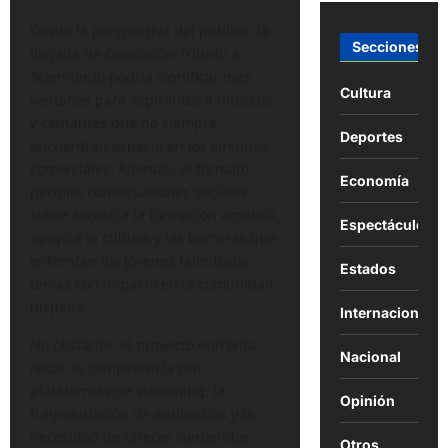
Desde la perspectiva del público, la
Secciones
llegada de Operación Triunfo a
Telemundo podría significar más
Cultura
ventanas para aspirantes a músicos
y cantantes que no siempre
Deportes
encuentran espacio en los circuitos
comerciales. Además, el formato
Economía
permite conversaciones sociales
sobre acceso a la formación artística,
Espectáculos
apoyo a la cultura y las barreras que
enfrentan los jóvenes talentosos,
Estados
temas con impacto en la comunidad
hispana.
Internacional
No obstante, el proyecto enfrenta
Nacional
retos: la competencia con
plataformas de streaming, la
Opinión
fragmentación de audiencias y la
necesidad de ofrecer contenidos
Otros