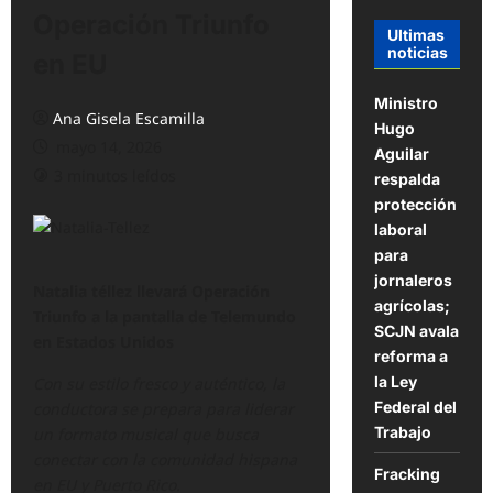
Operación Triunfo
Ultimas
noticias
en EU
Ministro
Ana Gisela Escamilla
Hugo
mayo 14, 2026
Aguilar
3 minutos leídos
respalda
protección
laboral
para
jornaleros
Natalia téllez llevará Operación
agrícolas;
Triunfo a la pantalla de Telemundo
SCJN avala
en Estados Unidos
reforma a
la Ley
Con su estilo fresco y auténtico, la
Federal del
conductora se prepara para liderar
Trabajo
un formato musical que busca
conectar con la comunidad hispana
Fracking
en EU y Puerto Rico.