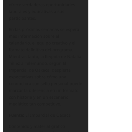
ofrece verdaderas oportunidades
laborales y educativas a sus
participantes.
En las próximas semanas se espera
más información sobre el
calendario, el equipo creativo y el
formato definitivo del programa.
Mientras tanto, la llegada de Natalia
Téllez a Telemundo, según El
Imparcial de Oaxaca, despierta
expectativas sobre cómo una
conductora con sello personal puede
marcar la diferencia en un formato
con historia y en un escenario
mediático tan competitivo.
Fuente:
El Imparcial de Oaxaca
Contenido y material gráfico