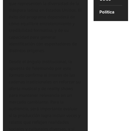
que representen la diversidad de la
diáspora latina en Estados Unidos. El
Política
éxito del programa dependerá de
cómo equilibre entretenimiento y
credibilidad formativa, y de su
capacidad para generar
identificación con espectadores de
distintos orígenes.
Desde el ángulo institucional, la
apuesta de Telemundo por este
formato confirma el interés de las
cadenas tradicionales en reforzar su
oferta musical y de reality shows
para mantener relevancia en un
mercado cambiante. Para la
audiencia, será importante evaluar
si la producción logra incluir voces y
relatos que reflejen realidades
sociales y culturales diversas, y si