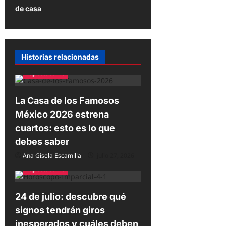
g
de casa
a
c
i
Historias relacionadas
ó
Espectáculos
n
d
La Casa de los Famosos
e
México 2026 estrena
e
cuartos: esto es lo que
debes saber
n
Ana Gisela Escamilla
julio 27, 2026
t
Espectáculos
r
a
24 de julio: descubre qué
d
signos tendrán giros
a
inesperados y cuáles deben