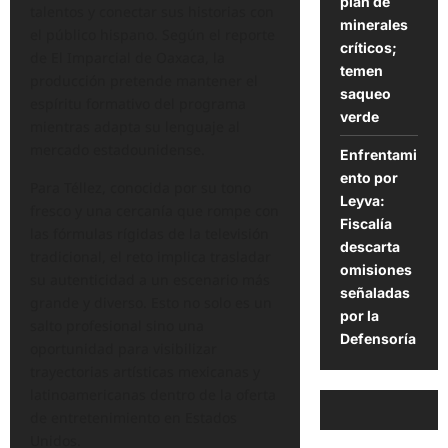
plan de
talentos y conectar sus historias con
minerales
el público hispano. Según el reporte
críticos;
de El Imparcial de Oaxaca, la
temen
producción pretende mantener el
saqueo
espíritu formativo del programa
verde
mientras adapta su lenguaje al
mercado estadounidense.
Enfrentami
ento por
Para Téllez, conocida por su tono
Leyva:
fresco y una cercanía que rompe con
Fiscalía
las fórmulas rígidas de la televisión
descarta
tradicional, el reto implica trasladar
omisiones
su autenticidad a un escenario más
señaladas
grande y diverso. Esto no solo es un
por la
salto profesional sino una
Defensoría
oportunidad para visibilizar
trayectorias artísticas mexicanas y
latinoamericanas dentro de la oferta
de entretenimiento en Estados
Unidos.