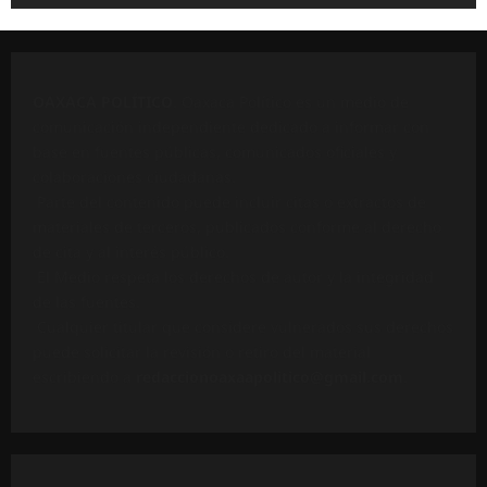
OAXACA POLÍTICO
. Oaxaca Político es un medio de
comunicación independiente dedicado a informar con
base en fuentes públicas, comunicados oficiales y
colaboraciones ciudadanas.
Parte del contenido puede incluir citas o extractos de
materiales de terceros, publicados conforme al derecho
de cita y al interés público.
El Medio respeta los derechos de autor y la integridad
de las fuentes.
Cualquier titular que considere vulnerados sus derechos
puede solicitar la revisión o retiro del material
escribiendo a
redaccionoaxaapolitico@gmail.com
.