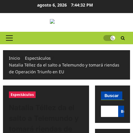
Ir
agosto 6, 2026
7:44:32 PM
al
contenido
Menú
principal
Inicio
Espectáculos
Natalia Téllez da el salto a Telemundo y tomará riendas
de Operación Triunfo en EU
Espectáculos
Buscar
Natalia Téllez da el
Busca
salto a Telemundo y
tomará riendas de