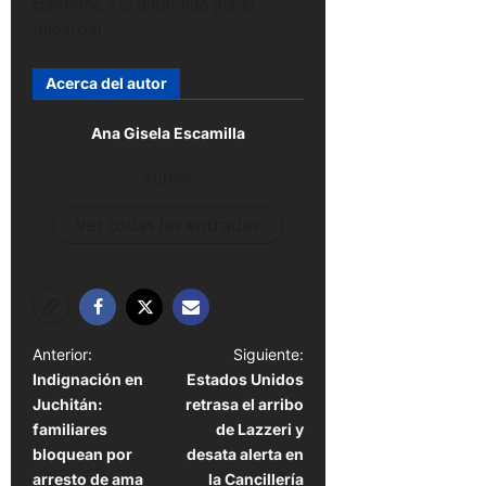
conforme a lo difundido por El
Imparcial
Acerca del autor
Ana Gisela Escamilla
Author
Ver todas las entradas
N
Anterior:
Siguiente:
Indignación en
Estados Unidos
a
Juchitán:
retrasa el arribo
v
familiares
de Lazzeri y
e
bloquean por
desata alerta en
arresto de ama
la Cancillería