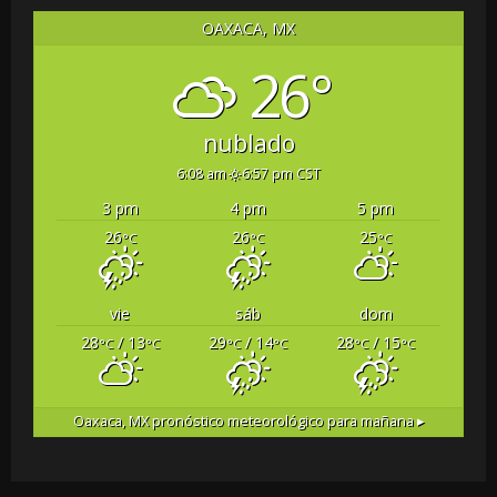
OAXACA, MX
26°
nublado
6:08 am
6:57 pm CST
3 pm
4 pm
5 pm
26
26
25
°C
°C
°C
vie
sáb
dom
28
/ 13
29
/ 14
28
/ 15
°C
°C
°C
°C
°C
°C
Oaxaca, MX
pronóstico meteorológico para mañana ▸