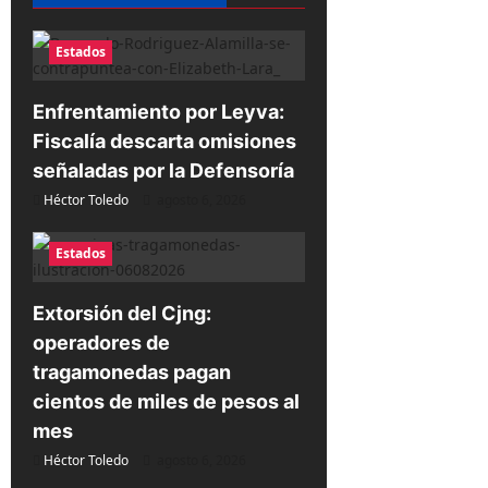
i
ó
Estados
n
d
Enfrentamiento por Leyva:
e
Fiscalía descarta omisiones
e
señaladas por la Defensoría
n
Héctor Toledo
agosto 6, 2026
t
Estados
r
a
Extorsión del Cjng:
d
operadores de
a
tragamonedas pagan
cientos de miles de pesos al
s
mes
Héctor Toledo
agosto 6, 2026