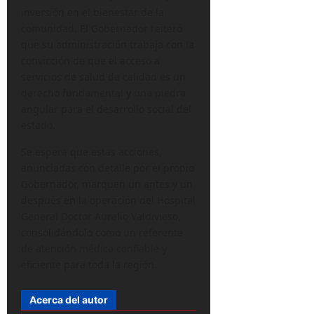
inversión en el bienestar de la
comunidad. El Gobernador reiteró
que su administración trabaja con la
convicción de que el acceso a
servicios de salud de calidad es un
derecho fundamental y una piedra
angular para el desarrollo social del
estado.
Se espera que estas acciones,
anunciadas con detalle por el propio
Gobernador, marquen un antes y un
después en la operación del Hospital
General Doctor Aurelio Valdivieso,
consolidándolo como un referente
de atención médica confiable y
eficiente para toda la región.
Acerca del autor