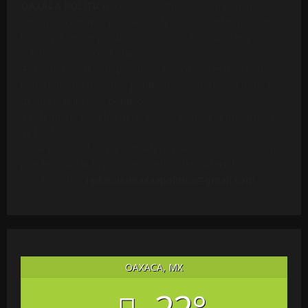
OAXACA POLÍTICO
. Oaxaca Político es un medio de
comunicación independiente dedicado a informar con
base en fuentes públicas, comunicados oficiales y
colaboraciones ciudadanas.
Parte del contenido puede incluir citas o extractos de
materiales de terceros, publicados conforme al derecho
de cita y al interés público.
El Medio respeta los derechos de autor y la integridad
de las fuentes.
Cualquier titular que considere vulnerados sus derechos
puede solicitar la revisión o retiro del material
escribiendo a
redaccionoaxaapolitico@gmail.com
.
OAXACA, MX