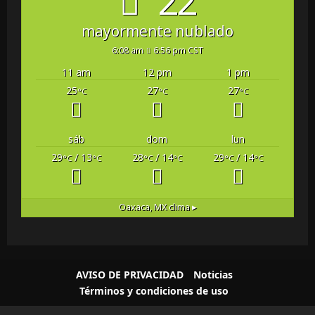
22°
mayormente nublado
6:08 am
6:56 pm CST
11 am
12 pm
1 pm
25
27
27
°C
°C
°C
sáb
dom
lun
29
/ 13
28
/ 14
29
/ 14
°C
°C
°C
°C
°C
°C
Oaxaca, MX
clima ▸
AVISO DE PRIVACIDAD
Noticias
Términos y condiciones de uso