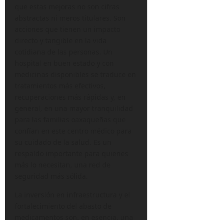
que estas mejoras no son cifras
abstractas ni meros titulares. Son
acciones que tienen un impacto
directo y tangible en la vida
cotidiana de las personas. Un
hospital en buen estado y con
medicinas disponibles se traduce en
tratamientos más efectivos,
recuperaciones más rápidas y, en
general, en una mayor tranquilidad
para las familias oaxaqueñas que
confían en este centro médico para
su cuidado de la salud. Es un
respaldo importante para quienes
más lo necesitan, una red de
seguridad más sólida.
La inversión en infraestructura y el
fortalecimiento del abasto de
medicamentos son, en esencia, una