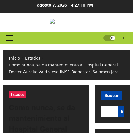
Ir
agosto 7, 2026
4:27:10 PM
al
contenido
Menú
principal
Inicio
Estados
Como nunca, se da mantenimiento al Hospital General
Doctor Aurelio Valdivieso IMSS-Bienestar: Salomón Jara
Estados
Buscar
Como nunca, se da
Busca
mantenimiento al
Hospital General