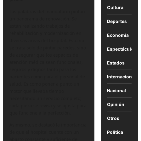
Cultura
Las palabras del mandatario pintan
un panorama de renovación. Se
Deportes
están realizando trabajos de
rehabilitación y modernización en
Economía
diversas áreas del hospital. Esto no
se trata solo de pintar paredes, sino
Espectáculos
de asegurar que los espacios de
atención médica sean funcionales,
Estados
seguros y dignos tanto para los
pacientes como para el personal de
Internacional
salud. Es como poner a punto un
Nacional
motor que llevaba tiempo
necesitando un servicio completo;
Opinión
cada pieza se revisa y se ajusta para
que funcione a la perfección.
Otros
Asimismo, se destacó la importancia
de que el hospital cuente con un
Política
abasto constante y suficiente de