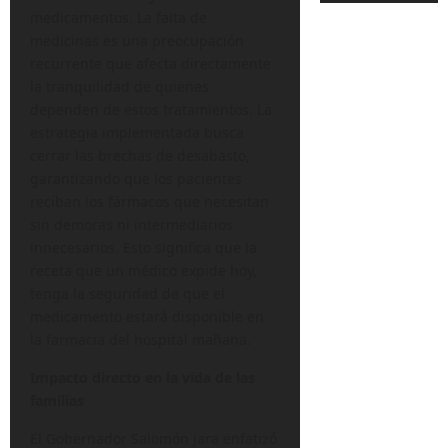
medicamentos. La falta de
medicinas es una preocupación
recurrente que afecta directamente
la tranquilidad de quienes
dependen de estos tratamientos. La
estrategia implementada busca
cerrar las brechas de desabasto,
garantizando que los pacientes
reciban los fármacos que necesitan
sin demoras ni intermediarios
innecesarios. Esto significa que la
receta que un médico expide hoy,
tenga la seguridad de que el
medicamento estará disponible en
la farmacia del hospital mañana.
Impacto directo en la vida de las
familias
El Gobernador Salomón Jara enfatizó