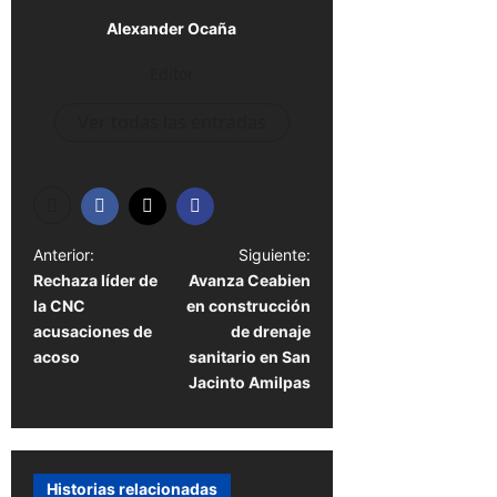
Alexander Ocaña
Editor
Ver todas las entradas
N
Anterior:
Siguiente:
Rechaza líder de
Avanza Ceabien
a
la CNC
en construcción
v
acusaciones de
de drenaje
e
acoso
sanitario en San
Jacinto Amilpas
g
a
c
Historias relacionadas