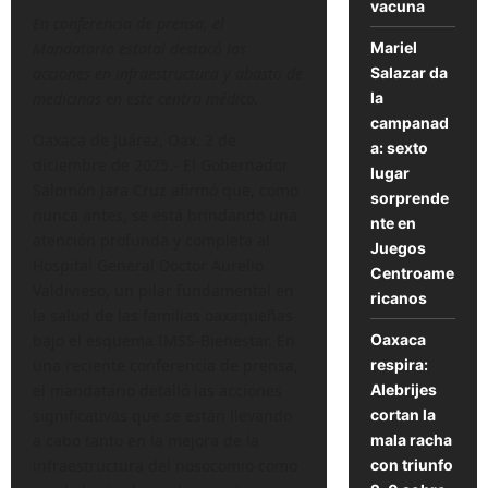
vacuna
En conferencia de prensa, el
Mariel
Mandatario estatal destacó las
Salazar da
acciones en infraestructura y abasto de
la
medicinas en este centro médico.
campanad
Oaxaca de Juárez, Oax. 2 de
a: sexto
diciembre de 2025.- El Gobernador
lugar
Salomón Jara Cruz afirmó que, como
sorprende
nunca antes, se está brindando una
nte en
atención profunda y completa al
Juegos
Hospital General Doctor Aurelio
Centroame
Valdivieso, un pilar fundamental en
ricanos
la salud de las familias oaxaqueñas
Oaxaca
bajo el esquema IMSS-Bienestar. En
respira:
una reciente conferencia de prensa,
Alebrijes
el mandatario detalló las acciones
cortan la
significativas que se están llevando
mala racha
a cabo tanto en la mejora de la
con triunfo
infraestructura del nosocomio como