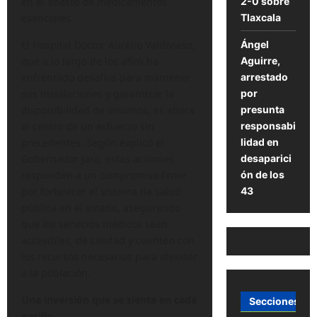
2-0 sobre
en el abasto de medicamentos
Tlaxcala
esenciales.
Ángel
El Hospital Doctor Aurelio Valdivieso,
Aguirre,
que a lo largo de los años ha
arrestado
enfrentado desafíos para mantener
por
sus instalaciones y garantizar la
presunta
disponibilidad de insumos, es ahora
responsabi
el centro de un esfuerzo sin
lidad en
precedentes. Según explicó el
desaparici
Gobernador Jara, estas acciones
ón de los
responden a un compromiso firme
43
por fortalecer el sistema de salud
pública en el estado, asegurando
que los servicios médicos sean
accesibles, de calidad y cuenten con
los recursos necesarios para atender
a la población.
Una inversión que se siente en cada
Secciones
pasillo