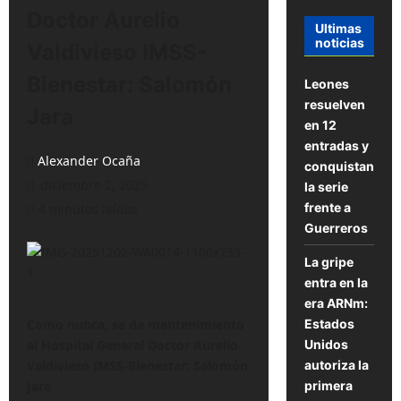
Doctor Aurelio
Ultimas
noticias
Valdivieso IMSS-
Bienestar: Salomón
Leones
resuelven
Jara
en 12
entradas y
Alexander Ocaña
conquistan
diciembre 2, 2025
la serie
frente a
4 minutos leídos
Guerreros
La gripe
entra en la
era ARNm:
Estados
Como nunca, se da mantenimiento
Unidos
al Hospital General Doctor Aurelio
autoriza la
Valdivieso IMSS-Bienestar: Salomón
primera
Jara