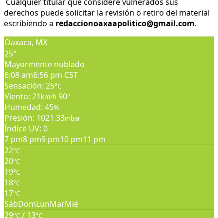
Cualquier titular que considere vulnerados sus
derechos puede solicitar la revisión o retiro del material
escribiendo a
redaccionoaxaapolitico@gmail.com
.
Oaxaca, MX
25°
Mayormente nublado
6:08 am
6:56 pm CST
Sensación: 25
°C
Viento: 21
90
km/h
°
Humedad: 45
%
Presión: 1021.33
mbar
Índice UV: 0
7 pm
8 pm
9 pm
10 pm
11 pm
22
°C
20
°C
19
°C
18
°C
17
°C
Sáb
Dom
Lun
Mar
Mié
29
/ 13
°C
°C