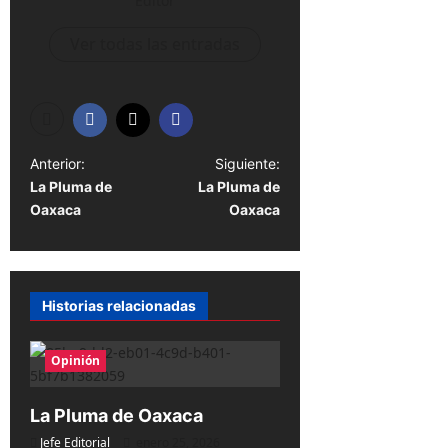
Editor
Ver todas las entradas
N
Anterior:
Siguiente:
La Pluma de
La Pluma de
a
Oaxaca
Oaxaca
v
e
g
Historias relacionadas
a
c
Opinión
i
ó
La Pluma de Oaxaca
n
Jefe Editorial
enero 25, 2026