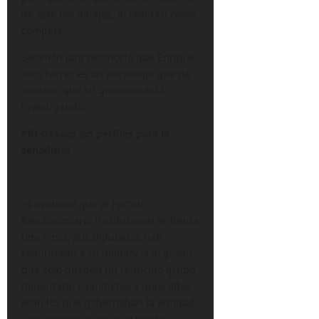
de este personajes, lo realicen como
compete.
Salomón Jara reconoció que Enrique
Toro Ferrer es un personaje que de
cuidado que su gobierno está
investigando.
PRI Oaxaca sin perfiles para la
senaduría
Es evidente que el Partido
Revolucionario Institucional enfrenta
una crisis, sus diputados han
renunciado a su militancia al grado
que solo queden un reducido grupo
minoritario cuando hace unos años
eran los que gobernaban la entidad
y su presencia era muy sólida.