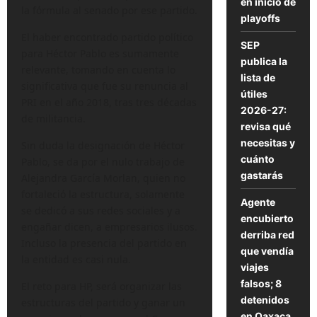
en inicio de
la fórmula al senado por ese partido.
playoffs
El haber encontrado partido político
SEP
para Héctor Pablo es sumamente
publica la
relevante, tomando en cuenta lo
lista de
significativa que fue su renuncia al
útiles
PRI en el año 2018, tras tres décadas
2026-27:
de militancia.
revisa qué
necesitas y
Sin duda la designación de Héctor
cuánto
Pablo, se da por el nulo trabajo de
gastarás
Alejandra García Morlan, quien no
fortaleció la estructura, solamente
Agente
se dedicó a sus redes sociales y a
encubierto
engañar dicen, a empresarios ilusos.
derriba red
Incluso la presencia del partido en
que vendía
la entidad es casi nula.
viajes
falsos; 8
El reto para HP, será organizar las
detenidos
estructuras del partido y ganar un
en Oaxaca