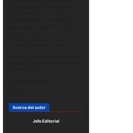
PRI se va a jugar el todo en las
próximas elecciones, incluso
algunos expertos hablan de que su
registro podría estar en riesgo.
Estaremos atentos.
Las preguntas de la semana
¿Quién tripula y financia a conocido
“influencer” del Twitter para golpear
a Martínez Neri?
¿Qué cómico asesora a Liz Arroyo?
Ahí nomás.
Acerca del autor
Jefe Editorial