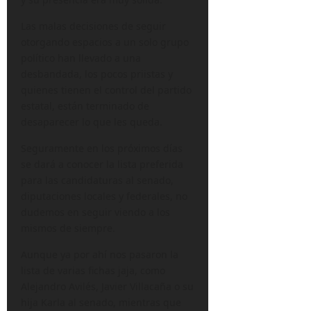
Las malas decisiones de seguir
otorgando espacios a un solo grupo
político han llevado a una
desbandada, los pocos priistas y
quienes tienen el control del partido
estatal, están terminado de
desaparecer lo que les queda.
Seguramente en los próximos días
se dará a conocer la lista preferida
para las candidaturas al senado,
diputaciones locales y federales, no
dudemos en seguir viendo a los
mismos de siempre.
Aunque ya por ahí nos pasaron la
lista de varias fichas jaja, como
Alejandro Avilés, Javier Villacaña o su
hija Karla al senado, mientras que