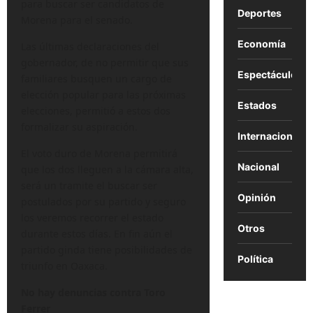
para buscar ser candidatos de
Deportes
Morena para el senado.
Economía
Las últimas declaraciones del
gobernador, de no permitir que sus
Espectáculos
familiares busquen un cargo de
elección popular para las próximas
Estados
elecciones, permitió a estos dos
formalizar su aspiración.
Internacional
El voto duro de Morena permitirá
Nacional
que los dos lleguen a la cámara alta,
será un tramite el buscar ser
Opinión
postulados por su partido y seguro
los veremos recorrer el estado
Otros
durante estos días. En fin aún el
partido ginda tiene posibilidades de
Política
triunfo en Oaxaca.
No hay denuncias contra Toro
Ferrer