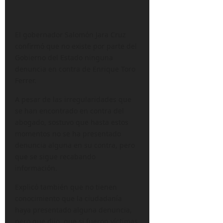
El gobernador Salomón Jara Cruz
confirmó que no existe por parte del
Gobierno del Estado ninguna
denuncia en contra de Enrique Toro
Ferrer.
A pesar de las irregularidades que
se han encontrado en contra del
abogado, sostuvo que hasta estos
momentos no se ha presentado
denuncia alguna en su contra, pero
que se sigue recabando
información.
Explicó también que no tienen
conocimiento que la ciudadanía
haya presentado alguna denuncia,
pero que dijo, que si fueron víctimas