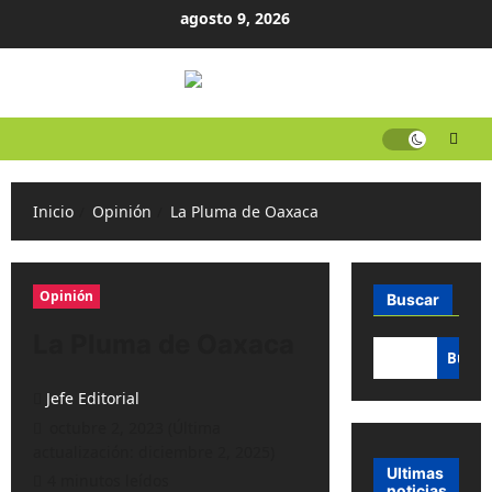
Ir
agosto 9, 2026
al
contenido
Inicio
Opinión
La Pluma de Oaxaca
Opinión
Buscar
La Pluma de Oaxaca
Busca
Jefe Editorial
octubre 2, 2023 (Última
actualización: diciembre 2, 2025)
Ultimas
4 minutos leídos
noticias