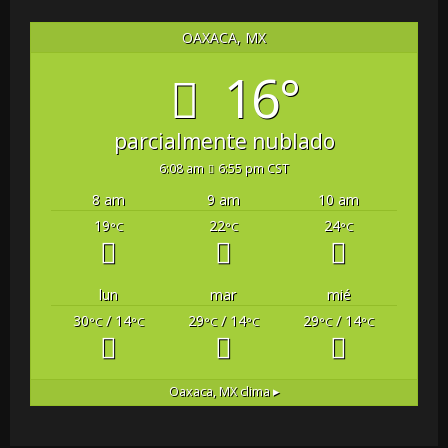
OAXACA, MX
16°
parcialmente nublado
6:08 am
6:55 pm CST
8 am
9 am
10 am
19
22
24
°C
°C
°C
lun
mar
mié
30
/ 14
29
/ 14
29
/ 14
°C
°C
°C
°C
°C
°C
Oaxaca, MX
clima ▸