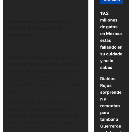
19.2
millones
Movimiento Ciudadano integra a
de gatos
Héctor Pablo para reforzar
en México:
estructura
estás
fallando en
su cuidado
Héctor Pablo Ramírez, ex diputado
y no lo
del Congreso de la Unión, anunció
sabes
su adhesión al partido Movimiento
Ciudadano, a 5 años de renunciar al
Diablos
Partido Revolucionario Institucional
Rojos
(PRI).
sorprende
n y
El oaxaqueño, tiene experiencia en
remontan
la política, ha sido funcionario
para
federal y local, mantiene presencia
tumbar a
en las regiones de Oaxaca, podría
Guerreros
darse la sorpresa de que encabece