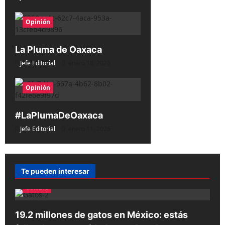
d
Opinión
e
e
La Pluma de Oaxaca
n
Jefe Editorial
enero 18, 2026
t
Opinión
r
a
#LaPlumaDeOaxaca
d
Jefe Editorial
enero 11, 2026
a
s
Te pueden interesar
Cultura
19.2 millones de gatos en México: estás