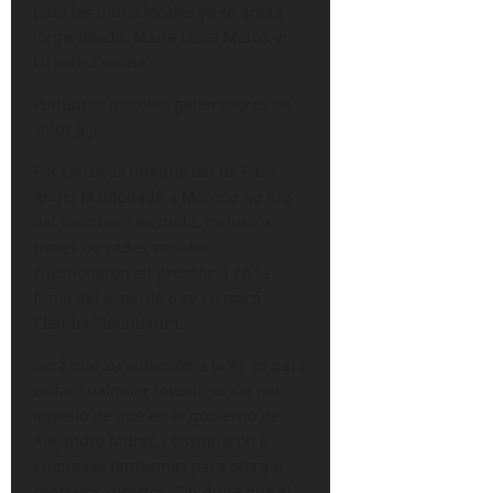
para las pluris locales ya se anota
Jorge Toledo, María Luisa Matus y
Lizbeth Concha.
Puuuuros motores generadores de
votos ji ji.
Por cierto, la integración de Paco
Ángel Maldonado a Morena no fue
del todo bien recibido, incluso a
través de redes sociales
cuestionaron su presencia en la
firma del acuerdo que convocó
Claudia Sheinbaum.
Será que su adhesión a la 4T es para
evitar cualquier investigación por
aquello de que en el gobierno de
Alejandro Murat, consintieron a
empresas fantasmas para otorgar
contratos directos. Sin duda que el