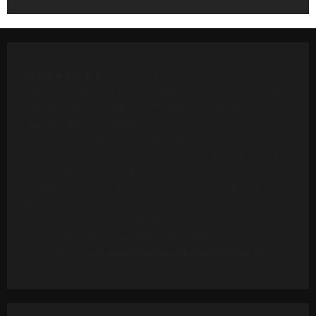
OAXACA POLÍTICO
. Oaxaca Político es un medio de
comunicación independiente dedicado a informar con
base en fuentes públicas, comunicados oficiales y
colaboraciones ciudadanas.
Parte del contenido puede incluir citas o extractos de
materiales de terceros, publicados conforme al derecho
de cita y al interés público.
El Medio respeta los derechos de autor y la integridad
de las fuentes.
Cualquier titular que considere vulnerados sus derechos
puede solicitar la revisión o retiro del material
escribiendo a
redaccionoaxaapolitico@gmail.com
.