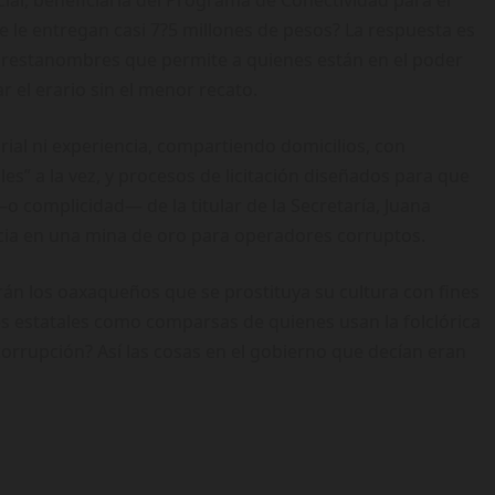
al, beneficiaria del Programa de Conectividad para el
e le entregan casi 7?5 millones de pesos? La respuesta es
prestanombres que permite a quienes están en el poder
 el erario sin el menor recato.
orial ni experiencia, compartiendo domicilios, con
es” a la vez, y procesos de licitación diseñados para que
o complicidad— de la titular de la Secretaría, Juana
cia en una mina de oro para operadores corruptos.
án los oaxaqueños que se prostituya su cultura con fines
nes estatales como comparsas de quienes usan la folclórica
corrupción? Así las cosas en el gobierno que decían eran