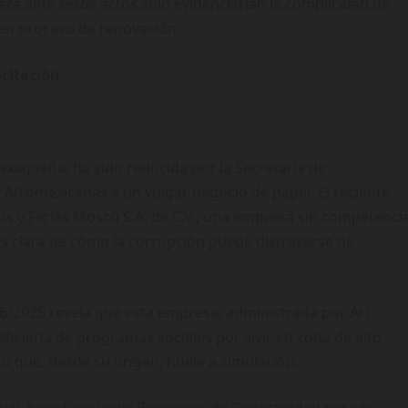
bieza ante estos actos solo evidenciarían la complicidad de
 en proceso de renovación.
icitación
axaqueña, ha sido reducida por la Secretaría de
 Afromexicanas a un vulgar negocio de papel. El reciente
s y Ferias Moscú S.A. de C.V., una empresa sin competenci
ás clara de cómo la corrupción puede disfrazarse de
3-06/2025 revela que esta empresa, administrada por Ari
ciaria de programas sociales por vivir en zona de alto
so que, desde su origen, huele a simulación.