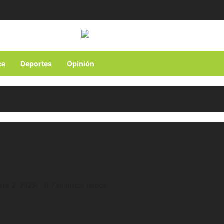
ca
Deportes
Opinión
bre 2, 2025)
7 minutos leídos