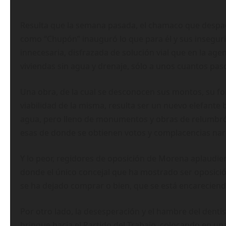
Resulta que la semana pasada, el chamaco que despa
como “Chupón” inauguró lo que para él y sus inseguri
innecesaria, disfrazada de solución vial que en la age
viviendas sin agua y drenaje, sólo a unos cuantos pas
Una obra, de la cual se desconocen sus montos, su form
viabilidad de la misma, resulta ser un nuevo elefante 
agua, pero lleno de monumentos y obras de relumbró
esas de donde se obtienen votos y complacencias narc
Y lo peor, regidores de oposición de Morena aplaudie
donde el único concejal que ha mostrado ser oposición
se ha dejado comprar o bien, que se está encareciend
Por otro lado, la desesperación y el hambre del denti
brinque hacia el Partido del Trabajo, colocando en un