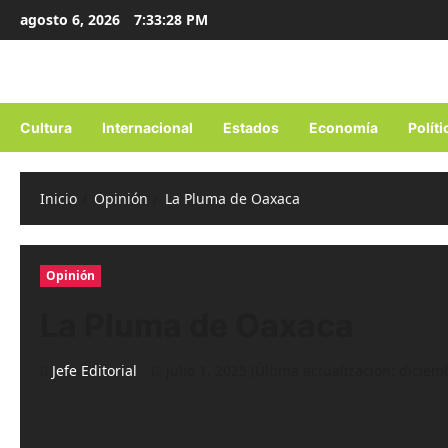
Ir
agosto 6, 2026
7:33:29 PM
al
contenido
Cultura
Internacional
Estados
Economía
Políti
Inicio
Opinión
La Pluma de Oaxaca
Opinión
La Pluma de Oaxaca
Jefe Editorial
julio 1, 2025 (Última actualización: diciem