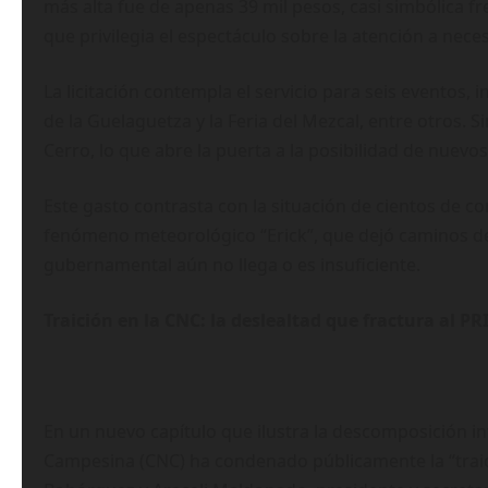
más alta fue de apenas 39 mil pesos, casi simbólica f
que privilegia el espectáculo sobre la atención a neces
La licitación contempla el servicio para seis eventos, 
de la Guelaguetza y la Feria del Mezcal, entre otros. 
Cerro, lo que abre la puerta a la posibilidad de nuev
Este gasto contrasta con la situación de cientos de 
fenómeno meteorológico “Erick”, que dejó caminos de
gubernamental aún no llega o es insuficiente.
Traición en la CNC: la deslealtad que fractura al P
En un nuevo capítulo que ilustra la descomposición i
Campesina (CNC) ha condenado públicamente la “traic