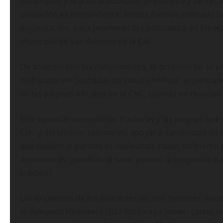
Bohórquez y Araceli Maldonado, presidente y secretar
acusación es contundente: ambos habrían utilizado la
organización, para promover la candidatura de Ernest
municipal de San Antonio de la Cal.
De acuerdo con los denunciantes, lo ocurrido no es un
disfrazado de “Jornadas de salud y belleza” organizad
en las páginas oficiales de la CNC, cuando en realida
Este episodio desnuda las fracturas y las pugnas que 
CNC y del tricolor son claros: apoyar a candidatos de 
que debilite al partido es deslealtad, razón suficiente
ambiente es: ¿tendrán el valor político la dirigencia e
traición?
Las exigencias de los militantes no son menores. Recla
el delegado Heliodoro Díaz Escárraga tomen cartas en