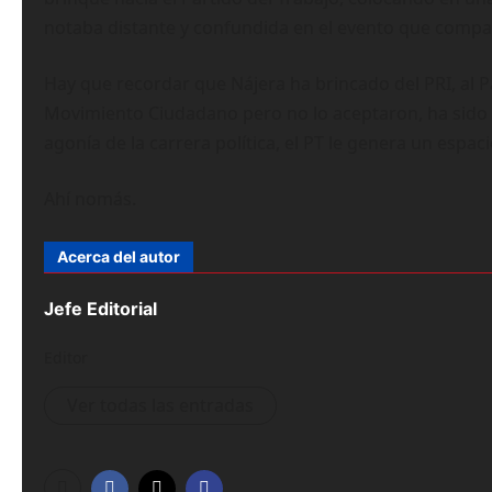
notaba distante y confundida en el evento que comp
Hay que recordar que Nájera ha brincado del PRI, al 
Movimiento Ciudadano pero no lo aceptaron, ha sido fi
agonía de la carrera política, el PT le genera un espacio
Ahí nomás.
Acerca del autor
Jefe Editorial
Editor
Ver todas las entradas