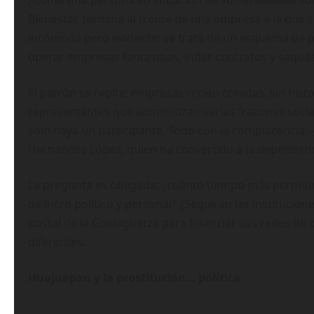
¿Cómo una persona en situación de vulnerabilidad soci
Bienestar, termina al frente de una empresa a la que s
incómoda pero evidente: se trata de un esquema de 
operar empresas fantasmas, inflar contratos y saquear
El patrón se repite: empresas recién creadas, sin hist
representantes que administran varias “razones social
solo haya un participante. Todo con la complacencia —
Hernández López, quien ha convertido a la dependen
La pregunta es obligada: ¿cuánto tiempo más permitir
de lucro político y personal? ¿Seguirán las institucio
postal de la Guelaguetza para financiar sus redes de 
diferentes.
Huajuapan y la prostitución… política