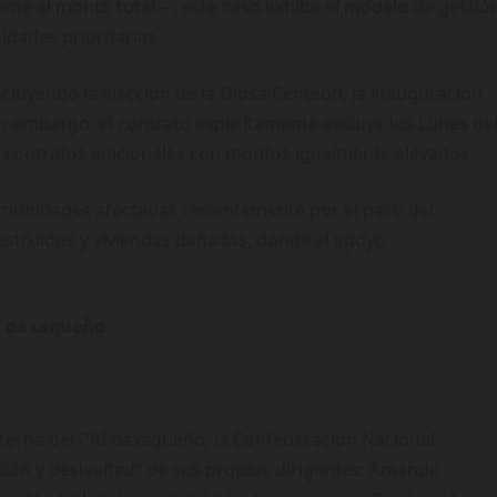
rente al monto total—, este caso exhibe el modelo de gestió
idades prioritarias.
incluyendo la elección de la Diosa Centéotl, la inauguración
Sin embargo, el contrato explícitamente excluye los Lunes de
os contratos adicionales con montos igualmente elevados.
comunidades afectadas recientemente por el paso del
struidos y viviendas dañadas, donde el apoyo
RI oaxaqueño
nterna del PRI oaxaqueño, la Confederación Nacional
ión y deslealtad” de sus propios dirigentes: Amando