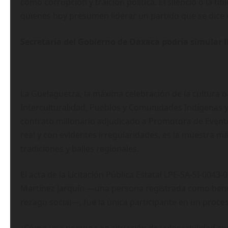
como corrupción y traición política. El silencio o la ti
quienes hoy presumen liderar un partido que se dice
Secretaría del Gobierno de Oaxaca podría simular l
La Guelaguetza, la máxima celebración de la cultura o
Interculturalidad, Pueblos y Comunidades Indígenas y
contrato millonario adjudicado a Promotora de Evento
real y con evidentes irregularidades, es la muestra m
tradiciones y bailes regionales.
El acta de la Licitación Pública Estatal LPE-SA-SI-004
Martínez Jarquín —una persona registrada como benefi
rezago social—, fue la única participante en un proce