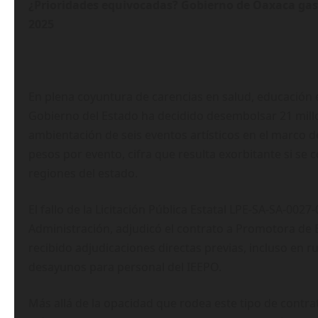
¿Prioridades equivocadas? Gobierno de Oaxaca gas
2025
En plena coyuntura de carencias en salud, educación
Gobierno del Estado ha decidido desembolsar 21 millo
ambientación de seis eventos artísticos en el marco d
pesos por evento, cifra que resulta exorbitante si se
regiones del estado.
El fallo de la Licitación Pública Estatal LPE-SA-SA-0027
Administración, adjudicó el contrato a Promotora de E
recibido adjudicaciones directas previas, incluso en 
desayunos para personal del IEEPO.
Más allá de la opacidad que rodea este tipo de contr