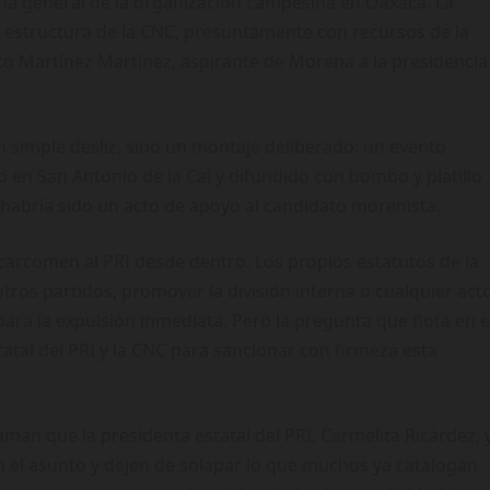
ia general de la organización campesina en Oaxaca. La
 estructura de la CNC, presuntamente con recursos de la
o Martínez Martínez, aspirante de Morena a la presidencia
 simple desliz, sino un montaje deliberado: un evento
o en San Antonio de la Cal y difundido con bombo y platillo
d habría sido un acto de apoyo al candidato morenista.
carcomen al PRI desde dentro. Los propios estatutos de la
otros partidos, promover la división interna o cualquier act
 para la expulsión inmediata. Pero la pregunta que flota en e
statal del PRI y la CNC para sancionar con firmeza esta
man que la presidenta estatal del PRI, Carmelita Ricárdez, 
 el asunto y dejen de solapar lo que muchos ya catalogan