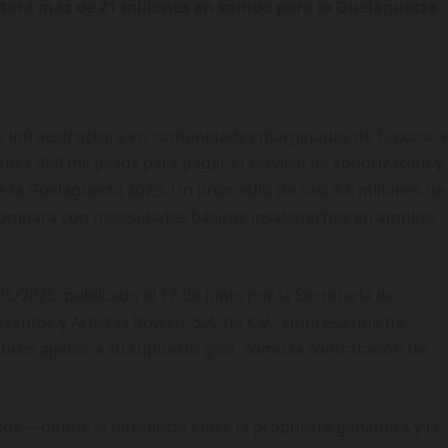
tará más de 21 millones en sonido para la Guelaguetza
 e infraestructura en comunidades marginadas de Oaxaca, e
nes 460 mil pesos para pagar el servicio de sonorización y
e la Guelaguetza 2025. Un promedio de casi 3.6 millones de
 compara con necesidades básicas insatisfechas en amplias
-05/2025, publicado el 17 de junio por la Secretaría de
ventos y Artistas Rowen, S.A. de C.V., empresa que ha
rubros ajenos a su supuesto giro, como la contratación de
atos —donde la diferencia entre la propuesta ganadora y la