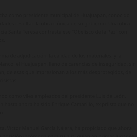
cha como presidente municipal de Huajuapan, conocido
dades resultan la obra icónica de su gobierno. Una obra
ncia Santa Teresa contrasta ese “Obelisco de la Paz” con
os.
a de adjudicación, la calidad de los materiales, y la
blanco, el Huajuapan, lleno de carencias de inseguridad, sin
n, de esas que impresionan a los más desprotegidos, de
isistas.
ndo como viles empleados del presidente Luis de León,
 hasta ahora ha sido Enrique Camarillo, ex priista que no
o.
sta, Víctor Manuel García Nájera, ha propiciado que ahora
a posición incómoda para su hija, quien en primer lugar se