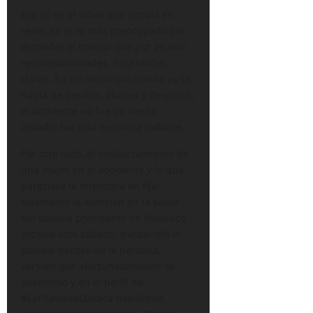
Eso sí: en el video que circula en
redes se le ve más preocupado por
esconder el mezcal que por asumir
responsabilidades. Prioridades
claras. En un municipio donde ya se
habla de desvíos, abusos y despojos,
el accidente no fue un hecho
aislado: fue una metáfora rodante.
Por otro lado, el involucramiento de
una mujer en el accidente y lo que
pareciera la intentona en fijar
solamente la atención en la salud
del todavía presidente de Huatulco.
Incluso este sábado, trascendió el
posible deceso de la persona,
versión que afortunadamente se
desmintió y en el perfil de
#LaPlumadeOaxaca decidimos