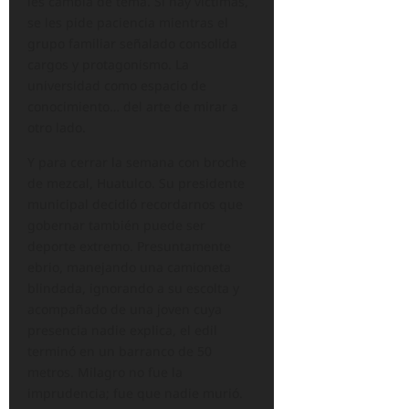
les cambia de tema. Si hay víctimas,
se les pide paciencia mientras el
grupo familiar señalado consolida
cargos y protagonismo. La
universidad como espacio de
conocimiento… del arte de mirar a
otro lado.
Y para cerrar la semana con broche
de mezcal, Huatulco. Su presidente
municipal decidió recordarnos que
gobernar también puede ser
deporte extremo. Presuntamente
ebrio, manejando una camioneta
blindada, ignorando a su escolta y
acompañado de una joven cuya
presencia nadie explica, el edil
terminó en un barranco de 50
metros. Milagro no fue la
imprudencia; fue que nadie murió.