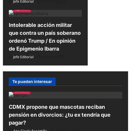
d
Jefe Editorial
enero 18, 2026
Opinión
a
s
Intolerable acción militar
que contra un país soberano
ordenó Trump / En opinión
de Epigmenio Ibarra
Jefe Editorial
enero 8, 2026
Te pueden interesar
Estados
CDMX propone que mascotas reciban
pensión en divorcios: ¿tu ex tendría que
pagar?
Ana Gisela Escamilla
agosto 7, 2026