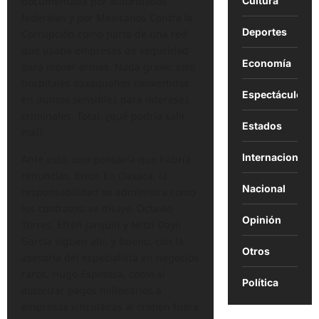
documentada por autoridades
Cultura
federales y por Mexicanos Contra la
Deportes
Corrupción como parte de una red
que usaba empresas de seguridad
Economía
para mover armas. Nada grave: solo
hospitales oaxaqueños convertidos
Espectáculos
en puntos sensibles para intereses
criminales. Total, ¿qué podría salir
Estados
mal?
Internacional
Ante esto, uno pensaría que habría
renuncias. Error. En Oaxaca, la
Nacional
responsabilidad se administra como
los contratos: se diluye. Octavio
Opinión
Torres, Efrén Jarquín y Mitzi Dayli
García siguen ahí, y bueno, con la
Otros
asesoría del especialista en negocios
raros, Hugo Espinosa, como si
Política
autorizar pagos millonarios a
empresas vinculadas al crimen fuera