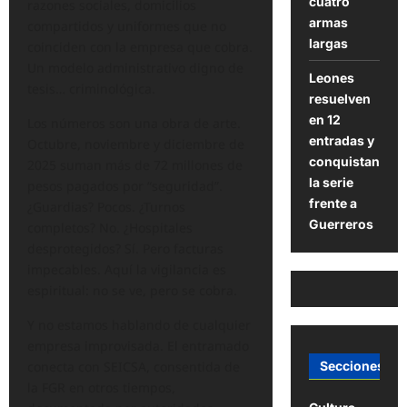
cuatro
razones sociales, domicilios
armas
compartidos y uniformes que no
largas
coinciden con la empresa que cobra.
Un modelo administrativo digno de
Leones
tesis… criminológica.
resuelven
en 12
Los números son una obra de arte.
entradas y
Octubre, noviembre y diciembre de
conquistan
2025 suman más de 72 millones de
la serie
pesos pagados por “seguridad”.
frente a
¿Guardias? Pocos. ¿Turnos
Guerreros
completos? No. ¿Hospitales
desprotegidos? Sí. Pero facturas
impecables. Aquí la vigilancia es
espiritual: no se ve, pero se cobra.
Y no estamos hablando de cualquier
empresa improvisada. El entramado
conecta con SEICSA, consentida de
Secciones
la FGR en otros tiempos,