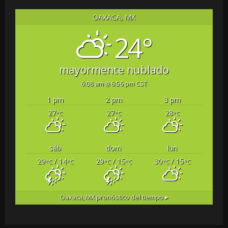
OAXACA, MX
24°
mayormente nublado
6:08 am
6:56 pm CST
1 pm
2 pm
3 pm
27
27
28
°C
°C
°C
sáb
dom
lun
29
/ 14
29
/ 15
30
/ 15
°C
°C
°C
°C
°C
°C
Oaxaca, MX
pronóstico del tiempo ▸