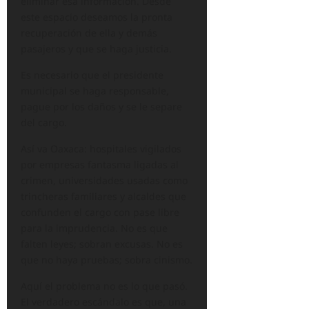
eliminar esa información. Desde
este espacio deseamos la pronta
recuperación de ella y demás
pasajeros y que se haga justicia.
Es necesario que el presidente
municipal se haga responsable,
pague por los daños y se le separe
del cargo.
Así va Oaxaca: hospitales vigilados
por empresas fantasma ligadas al
crimen, universidades usadas como
trincheras familiares y alcaldes que
confunden el cargo con pase libre
para la imprudencia. No es que
falten leyes; sobran excusas. No es
que no haya pruebas; sobra cinismo.
Aquí el problema no es lo que pasó.
El verdadero escándalo es que, una