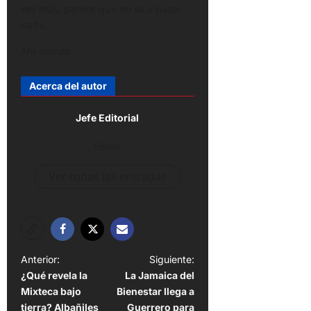
vez más, parece que no va a pasar
nada.
Ahí nomás.
Acerca del autor
Jefe Editorial
Editor
Ver todas las entradas
N
Anterior:
Siguiente:
¿Qué revela la
La Jamaica del
a
Mixteca bajo
Bienestar llega a
v
tierra? Albañiles
Guerrero para