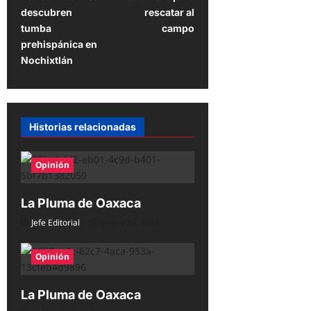
e
descubren
rescatar al
tumba
campo
g
prehispánica en
a
Nochixtlán
c
i
ó
Historias relacionadas
n
d
Opinión
e
La Pluma de Oaxaca
e
Jefe Editorial
enero 25, 2026
n
t
Opinión
r
a
La Pluma de Oaxaca