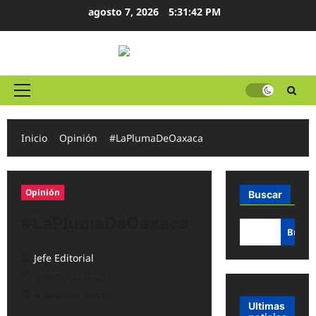
Ir
agosto 7, 2026
5:31:43 PM
al
contenido
Menú
principal
Inicio
Opinión
#LaPlumaDeOaxaca
Opinión
Buscar
#LaPlumaDeOaxaca
Busca
Jefe Editorial
enero 11, 2026
4 minutos leídos
Ultimas