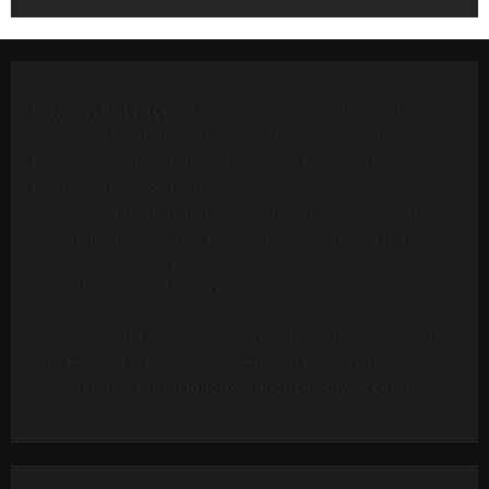
OAXACA POLÍTICO
. Oaxaca Político es un medio de
comunicación independiente dedicado a informar con
base en fuentes públicas, comunicados oficiales y
colaboraciones ciudadanas.
Parte del contenido puede incluir citas o extractos de
materiales de terceros, publicados conforme al derecho
de cita y al interés público.
El Medio respeta los derechos de autor y la integridad
de las fuentes.
Cualquier titular que considere vulnerados sus derechos
puede solicitar la revisión o retiro del material
escribiendo a
redaccionoaxaapolitico@gmail.com
.