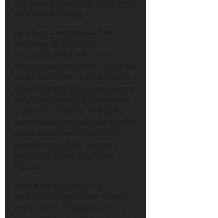
una travesura administrativa y no un
escándalo de Estado.
Pero la cosa no termina en los
hospitales. En la UABJO, la
revocación de mandato —esa
herramienta democrática— encontró
un uso innovador: servir de escudo
moral. Mientras denuncias de acoso
sexual, nepotismo y encubrimiento
siguen sin resolverse, se impulsa
mediáticamente a Amisaday Santana
Ramos como rostro ciudadano y
ejemplo cívico. No es blanqueo
político; es “reposicionamiento
narrativo”.
Aquí la lógica es clara: si el
escándalo no desaparece, se tapa
con activismo. Si hay denuncias, se