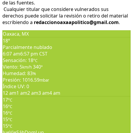
de las fuentes.
Cualquier titular que considere vulnerados sus
derechos puede solicitar la revisión o retiro del material
escribiendo a
redaccionoaxaapolitico@gmail.com
.
Oaxaca, MX
18°
Parcialmente nublado
6:07 am
6:57 pm CST
Sensación: 18
°C
Viento: 5
340
km/h
°
Humedad: 83
%
Presión: 1016.59
mbar
Índice UV: 0
12 am
1 am
2 am
3 am
4 am
17
°C
16
°C
16
°C
15
°C
15
°C
Jue
Vie
Sáb
Dom
Lun