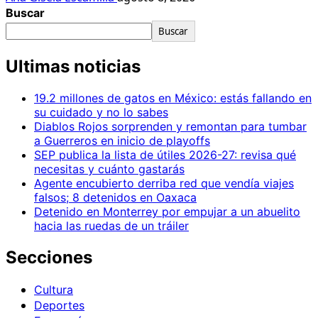
Buscar
Buscar
Ultimas noticias
19.2 millones de gatos en México: estás fallando en
su cuidado y no lo sabes
Diablos Rojos sorprenden y remontan para tumbar
a Guerreros en inicio de playoffs
SEP publica la lista de útiles 2026-27: revisa qué
necesitas y cuánto gastarás
Agente encubierto derriba red que vendía viajes
falsos; 8 detenidos en Oaxaca
Detenido en Monterrey por empujar a un abuelito
hacia las ruedas de un tráiler
Secciones
Cultura
Deportes