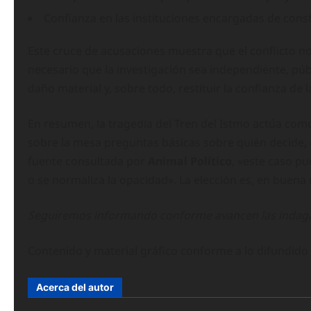
Confianza en las instituciones encargadas de const
Este cruce de acusaciones muestra que el conflicto no
necesario que la investigación sea independiente, públ
daño material y, sobre todo, restituir la confianza de
En resumen, la tragedia del Tren del Istmo actúa como
sobre la mesa preguntas básicas sobre quién decide, c
fuente consultada por
Animal Político
, «este caso pu
o se normaliza la opacidad». La elección es, en buena 
Seguiremos informando conforme avancen las indagat
Contenido y material gráfico conforme a lo difundido po
Acerca del autor