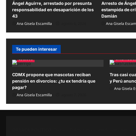
Ángel Aguirre, arrestado por presunta
Arresto de Ángel
i
responsabilidad en desaparición de los
estampida de crí
43
Damián
ó
Ana Gisela Escamilla
agosto 6, 2026
Ana Gisela Escami
n
d
Te pueden interesar
e
Estados
Internacio
e
n
CDMX propone que mascotas reciban
Tras casi cu
pensión en divorcios: ¿tu ex tendría que
y Perú anunc
t
pagar?
Ana Gisela E
r
Ana Gisela Escamilla
agosto 7, 2026
a
d
a
OAXACA POLÍTICO
. Oaxaca Político es un medio de comunic