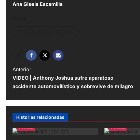
Ana Gisela Escamilla
Author
Ver todas las entradas
N
Anterior:
VIDEO | Anthony Joshua sufre aparatoso
a
accidente automovilístico y sobrevive de milagro
v
e
g
Historias relacionadas
a
Política
Política
c