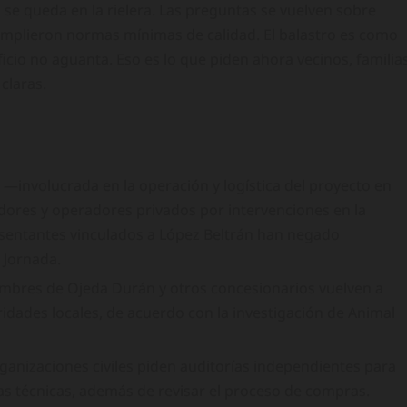
o se queda en la rielera. Las preguntas se vuelven sobre
 cumplieron normas mínimas de calidad. El balastro es como
ficio no aguanta. Eso es lo que piden ahora vecinos, familia
claras.
 —involucrada en la operación y logística del proyecto en
ores y operadores privados por intervenciones en la
resentantes vinculados a López Beltrán han negado
 Jornada.
mbres de Ojeda Durán y otros concesionarios vuelven a
idades locales, de acuerdo con la investigación de Animal
ganizaciones civiles piden auditorías independientes para
as técnicas, además de revisar el proceso de compras.