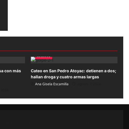
Estados
sa con más
Cateo en San Pedro Atoyac: detienen a dos;
hallan droga y cuatro armas largas
Ana Gisela Escamilla
agosto 7, 2026
 2026
icas, comunicados oficiales y colaboraciones ciudadanas.