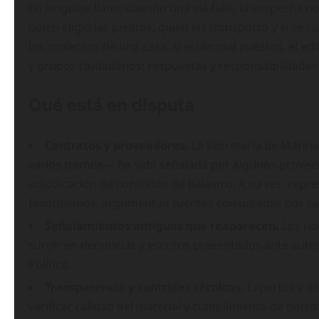
En lenguaje llano: cuando una vía falla, la sospecha n
quién eligió las piedras, quién las transportó y si se
los cimientos de una casa; si están mal puestos, el edi
y grupos ciudadanos: respuestas y responsabilidades 
Qué está en disputa
Contratos y proveedores.
La Secretaría de Marina
varios tramos— ha sido señalada por algunos proveed
adjudicación de contratos de balastro. A su vez, rep
favoritismos, argumentan fuentes consultadas por La
Señalamientos antiguos que reaparecen.
Los no
surgir en denuncias y escritos presentados ante autor
Político.
Transparencia y controles técnicos.
Expertos y or
verificar calidad del material y cumplimiento de norm