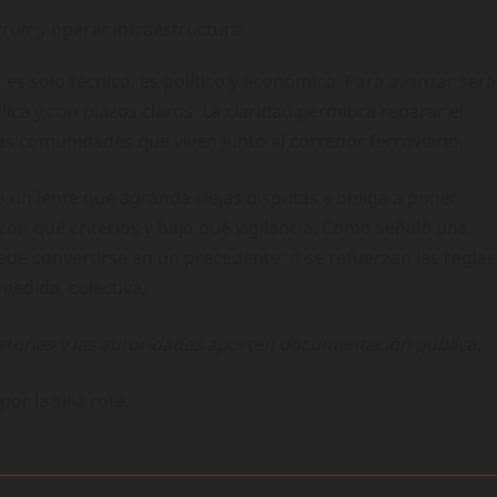
ruir y operar infraestructura.
 es solo técnico: es político y económico. Para avanzar será
ica y con plazos claros. La claridad permitirá reparar el
 las comunidades que viven junto al corredor ferroviario.
 un lente que agranda viejas disputas y obliga a poner
on qué criterios y bajo qué vigilancia. Como señaló una
ede convertirse en un precedente: o se refuerzan las reglas
medida, colectiva.
orias y las autoridades aporten documentación pública.
r la silla rota.