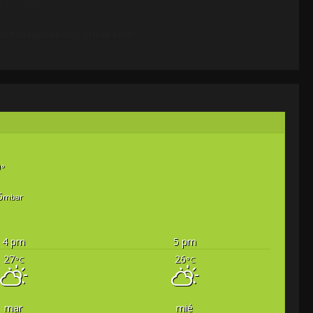
és público.
onoaxaapolitico@gmail.com
.
0
°
6
mbar
4 pm
5 pm
27
26
°C
°C
mar
mié