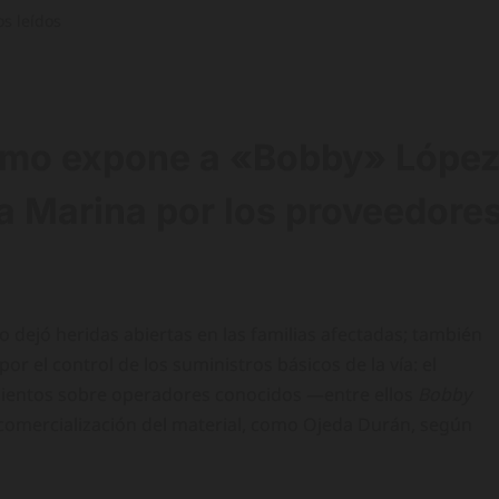
s leídos
Istmo expone a «Bobby» Lópe
la Marina por los proveedore
lo dejó heridas abiertas en las familias afectadas; también
r el control de los suministros básicos de la vía: el
amientos sobre operadores conocidos —entre ellos
Bobby
 comercialización del material, como Ojeda Durán, según