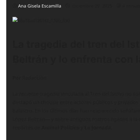
Ana Gisela Escamilla
diciembre 29, 2025
4 minuto
La tragedia del tren del 
Beltrán y lo enfrenta con 
Por
Redacción
La reciente tragedia vinculada al Tren del Istmo no so
destapó un choque entre actores públicos y privados po
balastro. En los últimos días han reaparecido señal
López Beltrán— y sobre antiguos rostros ligados a la
reportes de
Animal Político
y
La Jornada
.