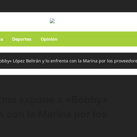
ca
Deportes
Opinión
obby» López Beltrán y lo enfrenta con la Marina por los proveedor
Istmo expone a «Bobby»
a con la Marina por los