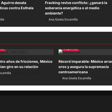
 Aguirre desata
Fracking revive conflicto: ¿ganará la
ticas contra Esthela
soberanía energética o el medio
ambiente?
lla
agosto 6, 2026
Ana Gisela Escamilla
agosto 6, 2026
nal
Deportes
atro años de fricciones, México
Récord imparable: México arra
ian giro en su relación
oros y asegura la supremacía
centroamericana
scamilla
agosto 7, 2026
Ana Gisela Escamilla
agosto 7,
ación independiente dedicado a informar con base en fuentes públ