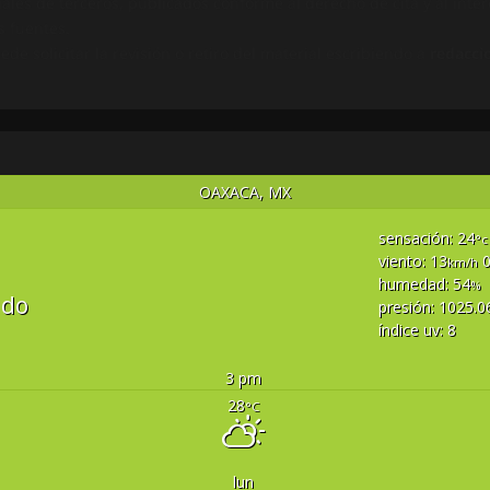
ales de terceros, publicados conforme al derecho de cita y al inter
s fuentes.
e solicitar la revisión o retiro del material escribiendo a
redacci
OAXACA, MX
sensación: 24
°c
viento: 13
km/h
humedad: 54
%
ado
presión: 1025.0
índice uv: 8
3 pm
28
°C
lun