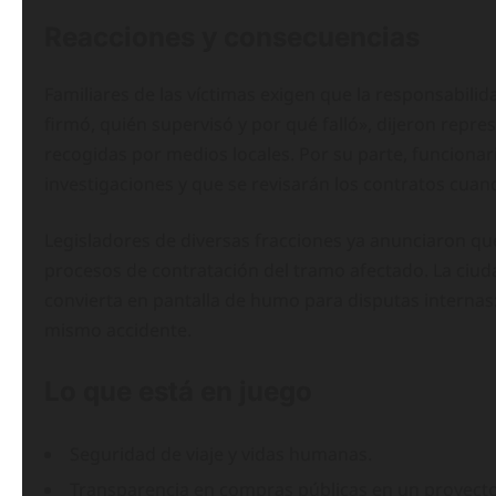
Reacciones y consecuencias
Familiares de las víctimas exigen que la responsabili
firmó, quién supervisó y por qué falló», dijeron repr
recogidas por medios locales. Por su parte, funciona
investigaciones y que se revisarán los contratos cua
Legisladores de diversas fracciones ya anunciaron q
procesos de contratación del tramo afectado. La ciud
convierta en pantalla de humo para disputas internas
mismo accidente.
Lo que está en juego
Seguridad de viaje y vidas humanas.
Transparencia en compras públicas en un proyect