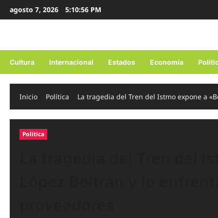
Ir
agosto 7, 2026
5:10:57 PM
al
contenido
Cultura
Internacional
Estados
Economía
Políti
Inicio
Política
La tragedia del Tren del Istmo expone a «B
Política
La tragedia del Tren del 
López Beltrán y lo enfrent
proveedores