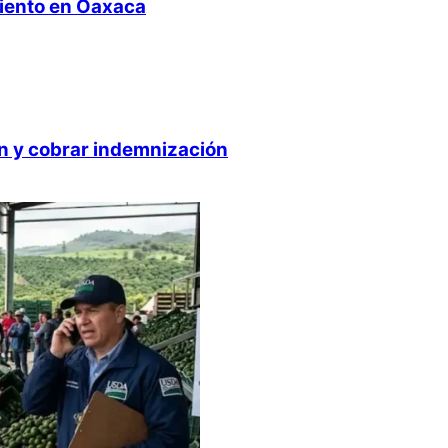
miento en Oaxaca
ón y cobrar indemnización