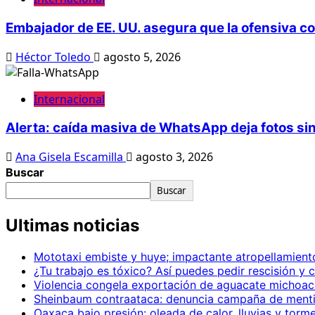
Embajador de EE. UU. asegura que la ofensiva co
Héctor Toledo
agosto 5, 2026
Internacional
Alerta: caída masiva de WhatsApp deja fotos sin
Ana Gisela Escamilla
agosto 3, 2026
Buscar
Buscar
Ultimas noticias
Mototaxi embiste y huye; impactante atropellamien
¿Tu trabajo es tóxico? Así puedes pedir rescisión y
Violencia congela exportación de aguacate michoac
Sheinbaum contraataca: denuncia campaña de mentir
Oaxaca bajo presión: oleada de calor, lluvias y torm