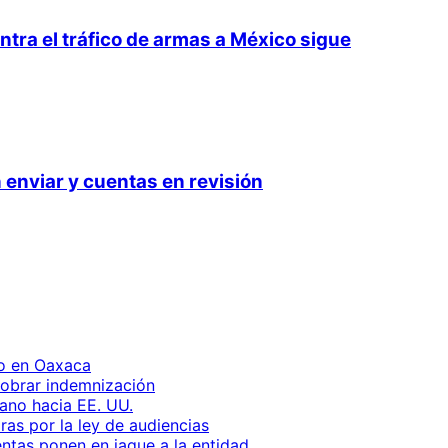
ntra el tráfico de armas a México sigue
 enviar y cuentas en revisión
to en Oaxaca
 cobrar indemnización
ano hacia EE. UU.
as por la ley de audiencias
entas ponen en jaque a la entidad