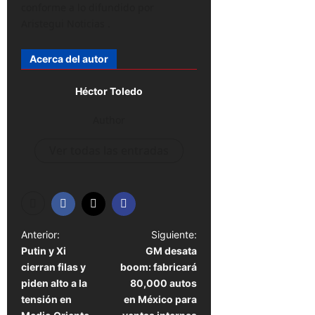
conforme a lo difundido por
Aristegui Noticias .
Acerca del autor
Héctor Toledo
Author
Ver todas las entradas
N
Anterior:
Siguiente:
Putin y Xi
GM desata
a
cierran filas y
boom: fabricará
v
piden alto a la
80,000 autos
e
tensión en
en México para