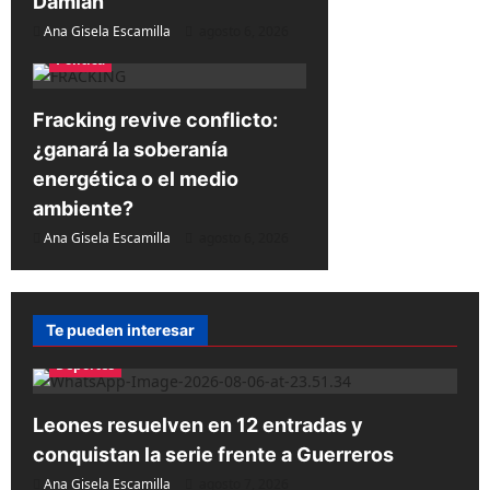
Damián
s
Ana Gisela Escamilla
agosto 6, 2026
Política
Fracking revive conflicto:
¿ganará la soberanía
energética o el medio
ambiente?
Ana Gisela Escamilla
agosto 6, 2026
Te pueden interesar
Deportes
Leones resuelven en 12 entradas y
conquistan la serie frente a Guerreros
Ana Gisela Escamilla
agosto 7, 2026