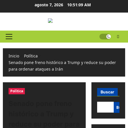
Ir
agosto 7, 2026
10:51:10 AM
al
contenido
Menú
principal
Inicio
Política
Senado pone freno histórico a Trump y reduce su poder
para ordenar ataques a Irán
Política
Buscar
Senado pone freno
Busca
histórico a Trump y
reduce su poder para