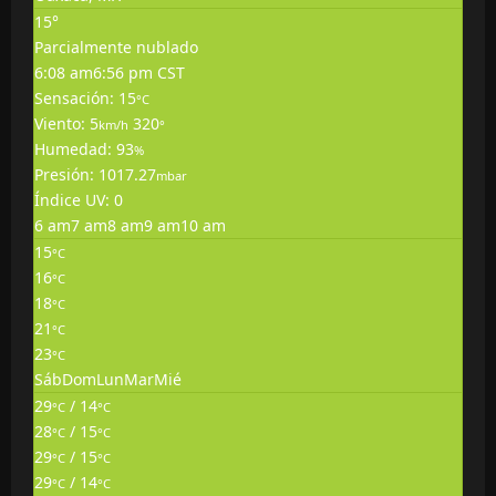
15°
Parcialmente nublado
6:08 am
6:56 pm CST
Sensación: 15
°C
Viento: 5
320
km/h
°
Humedad: 93
%
Presión: 1017.27
mbar
Índice UV: 0
6 am
7 am
8 am
9 am
10 am
15
°C
16
°C
18
°C
21
°C
23
°C
Sáb
Dom
Lun
Mar
Mié
29
/ 14
°C
°C
28
/ 15
°C
°C
29
/ 15
°C
°C
29
/ 14
°C
°C