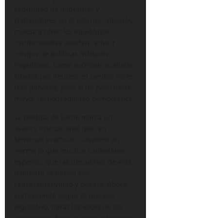
seguridad de migrantes y
trabajadores en el exterior; además,
muestra cómo los equilibrios
institucionales pueden reducir
riesgos de políticas militares
impulsivas. Como escriben analistas
citados por Reuters, el cambio no es
una panacea, pero sí un paso hacia
mayor responsabilidad democrática.
La medida de Kaine marca un
avance institucional que, en
términos prácticos, convierte en
norma lo que muchos ciudadanos
esperan: que las decisiones de vida
o muerte se tomen con
representatividad y debate. Ahora
corresponde seguir el proceso
legislativo, mirar las voces de las
comisiones de relaciones exteriores