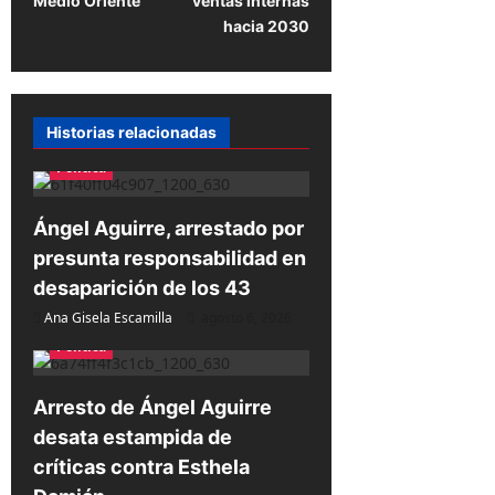
Medio Oriente
ventas internas
g
hacia 2030
a
c
i
Historias relacionadas
ó
Política
n
d
Ángel Aguirre, arrestado por
e
presunta responsabilidad en
e
desaparición de los 43
n
Ana Gisela Escamilla
agosto 6, 2026
Política
t
r
Arresto de Ángel Aguirre
a
desata estampida de
d
críticas contra Esthela
a