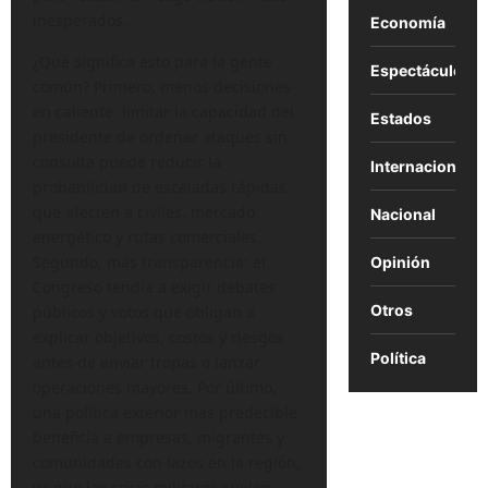
inesperados.
Economía
¿Qué significa esto para la gente
Espectáculos
común? Primero, menos decisiones
en caliente: limitar la capacidad del
Estados
presidente de ordenar ataques sin
consulta puede reducir la
Internacional
probabilidad de escaladas rápidas
que afecten a civiles, mercado
Nacional
energético y rutas comerciales.
Segundo, más transparencia: el
Opinión
Congreso tendía a exigir debates
Otros
públicos y votos que obligan a
explicar objetivos, costos y riesgos
Política
antes de enviar tropas o lanzar
operaciones mayores. Por último,
una política exterior más predecible
beneficia a empresas, migrantes y
comunidades con lazos en la región,
ya que las crisis militares suelen