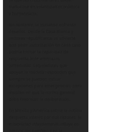
traducirse en volatilidad económica
y humanitaria.
No obstante, la iniciativa enfrenta
desafíos. Desde la Casa Blanca y
sectores republicanos se advierte
que pedir autorización en cada caso
podría limitar la capacidad de
respuesta ante amenazas
inmediatas. Legisladores que
apoyan la medida responden que
siempre se pueden incluir
excepciones para emergencias, pero
insisten en que la norma general
debe favorecer la deliberación.
En México y América Latina la noticia
despierta interés por dos razones: la
estabilidad internacional influye en
precios del petróleo y en la