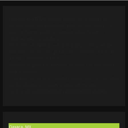
OAXACA POLÍTICO
. Oaxaca Político es un medio de
comunicación independiente dedicado a informar con
base en fuentes públicas, comunicados oficiales y
colaboraciones ciudadanas.
Parte del contenido puede incluir citas o extractos de
materiales de terceros, publicados conforme al derecho
de cita y al interés público.
El Medio respeta los derechos de autor y la integridad
de las fuentes.
Cualquier titular que considere vulnerados sus derechos
puede solicitar la revisión o retiro del material
escribiendo a
redaccionoaxaapolitico@gmail.com
.
Oaxaca, MX