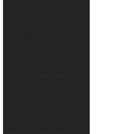
y defensa, y exigir claridad sobre
qué situaciones quedarían excluidas
por excepciones.
Si algo deja claro este episodio es
que la política exterior ya no puede
quedar al margen del escrutinio
público. La ciudadanía, desde las
plazas hasta las redes y los foros
locales, tiene interés legítimo en
preguntar y exigir cuentas. En ese
sentido, la iniciativa de Tim Kaine
abre una ventana para que la
sociedad participe y evalúe cómo se
usan —y se limitan— las facultades
de quienes gobiernan.
Fuente: Reuters.
Contenido y material gráfico