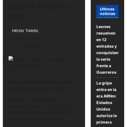
ordenar ataques a
Ultimas
noticias
Irán
Leones
Héctor Toledo
resuelven
mayo 20, 2026
en 12
4 minutos leídos
entradas y
conquistan
la serie
frente a
Guerreros
Senado limita facultades de trump
La gripe
para ordenar ataques a irán
entra en la
era ARNm:
Medida de Tim Kaine pediría
Estados
autorización explícita del Congreso;
Unidos
Trump afirma que espera un acuerdo
autoriza la
pronto con Irán, según Reuters
primera