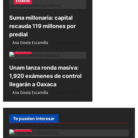
Estados
r
a
Suma millonaria: capital
d
recauda 119 millones por
a
predial
Ana Gisela Escamilla
agosto 8, 2026
s
Estados
Unam lanza ronda masiva:
1,920 exámenes de control
llegarán a Oaxaca
Ana Gisela Escamilla
agosto 7, 2026
Te pueden interesar
Estados