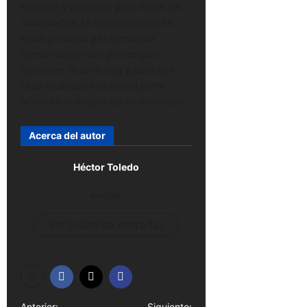
eficiente y accesible para todos los
oaxaqueños. La transparencia en
estos procesos y la constante
comunicación son pilares para
fortalecer la confianza y para que
cada ciudadano se sienta parte
activa en la mejora de su movilidad.
Acerca del autor
Héctor Toledo
Author
Ver todas las entradas
Anterior:
Siguiente: