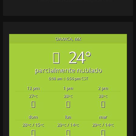
escribiendo a
redaccionoaxaapolitico@gmail.com
.
OAXACA, MX
24°
parcialmente nublado
6:08 am
6:56 pm CST
12 pm
1 pm
2 pm
27
28
28
°C
°C
°C
dom
lun
mar
28
/ 15
29
/ 14
29
/ 14
°C
°C
°C
°C
°C
°C