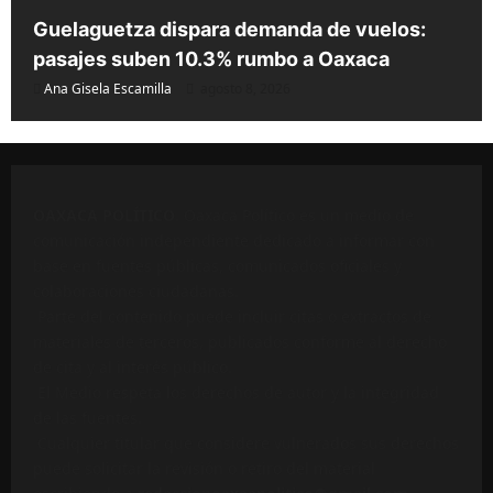
Guelaguetza dispara demanda de vuelos:
pasajes suben 10.3% rumbo a Oaxaca
Ana Gisela Escamilla
agosto 8, 2026
OAXACA POLÍTICO
. Oaxaca Político es un medio de
comunicación independiente dedicado a informar con
base en fuentes públicas, comunicados oficiales y
colaboraciones ciudadanas.
Parte del contenido puede incluir citas o extractos de
materiales de terceros, publicados conforme al derecho
de cita y al interés público.
El Medio respeta los derechos de autor y la integridad
de las fuentes.
Cualquier titular que considere vulnerados sus derechos
puede solicitar la revisión o retiro del material