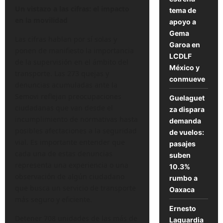
Un vistazo a las cifras: el impacto
tema de
en la movilidad
apoyo a
Gema
Las cifras hablan por sí solas y
Garoa en
ponen de manifiesto la importancia
LCDLF
de la supervisión en el ámbito del
México y
transporte. Las 273 quejas y
conmueve
denuncias acumuladas ante la
Semovi reflejan preocupaciones
Guelaguet
ciudadanas que van desde el
za dispara
incumplimiento de normativas hasta
demanda
posibles afectaciones a la seguridad
de vuelos:
vial. Es importante entender que
pasajes
cada una de estas denuncias
suben
representa una experiencia o una
10.3%
observación de algún ciudadano
rumbo a
que busca un servicio de transporte
Oaxaca
más seguro y eficiente.
Ernesto
Detener 708 unidades de las más de
Laguardia