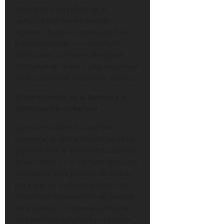
revisiones y un reflejo de la
aplicación de las normativas
vigentes. Estas acciones, aunque
puedan generar incomodidades
temporales, son esenciales para
mantener un orden y una seguridad
en el sistema de transporte público.
El compromiso de la Semovi y la
participación ciudadana
La existencia de un canal para
presentar quejas y denuncias es un
signo de que la Semovi está abierta
al escrutinio y a la retroalimentación
ciudadana. Este proceso es crucial
para que las políticas públicas en
materia de movilidad no se queden
en el papel, sino que se traduzcan
en beneficios tangibles para todos