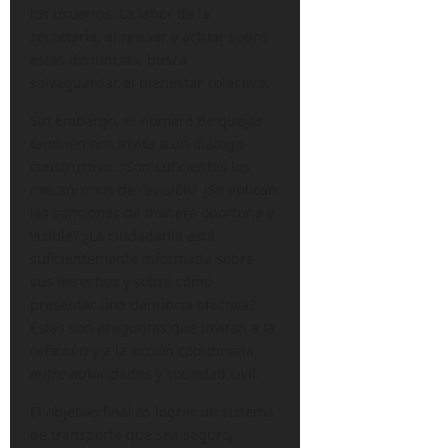
los usuarios. La labor de la
secretaría, al revisar y actuar sobre
estas denuncias, busca
salvaguardar el bienestar colectivo.
Sin embargo, el número de quejas
también nos invita a un diálogo
constructivo. ¿Son suficientes los
mecanismos de revisión? ¿Se aplican
las sanciones de manera oportuna y
visible? ¿La ciudadanía está
suficientemente informada sobre
sus derechos y sobre cómo
presentar una denuncia efectiva?
Estas son preguntas que invitan a la
reflexión y a la acción coordinada
entre autoridades y sociedad civil.
El objetivo final es lograr un sistema
de transporte que sea seguro,