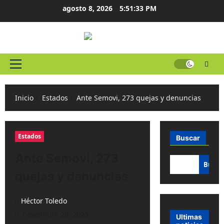
Ir
agosto 8, 2026
5:51:34 PM
al
contenido
Menú
principal
Inicio
Estados
Ante Semovi, 273 quejas y denuncias
Estados
Buscar
Ante Semovi, 273
Busca
quejas y denuncias
Héctor Toledo
noviembre 29, 2025
Ultimas