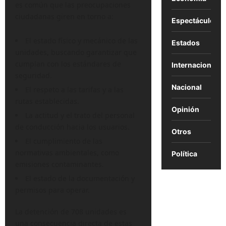
es común que las preocupaciones
ciudadanas giren en torno a:
Espectáculos
El estado físico y mecánico de las
Estados
unidades, buscando garantizar que
cumplan con los estándares de
Internacional
seguridad.
Nacional
El respeto a las tarifas y a las
rutas establecidas.
Opinión
La actitud y el trato del personal
de conducción hacia los usuarios.
Otros
El cumplimiento de las
normativas ambientales, como
Política
emisiones contaminantes.
El estado de la documentación y
permisos para operar.
La detención de 708 unidades es
una consecuencia directa de estas