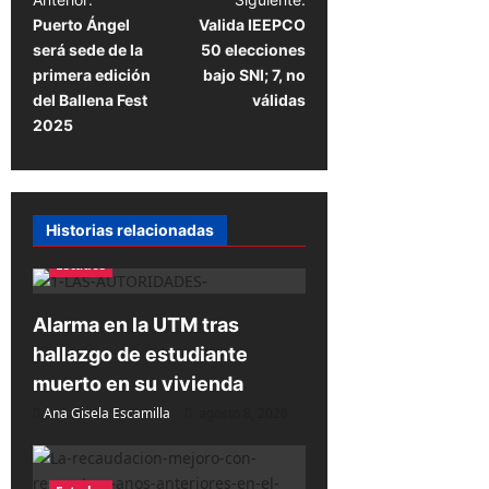
N
Puerto Ángel
Valida IEEPCO
a
será sede de la
50 elecciones
v
primera edición
bajo SNI; 7, no
e
del Ballena Fest
válidas
2025
g
a
c
Historias relacionadas
i
Estados
ó
n
Alarma en la UTM tras
d
hallazgo de estudiante
e
muerto en su vivienda
e
Ana Gisela Escamilla
agosto 8, 2026
n
t