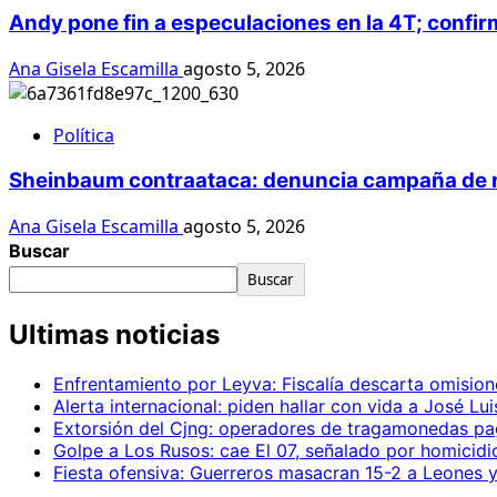
Andy pone fin a especulaciones en la 4T; confir
Ana Gisela Escamilla
agosto 5, 2026
Política
Sheinbaum contraataca: denuncia campaña de me
Ana Gisela Escamilla
agosto 5, 2026
Buscar
Buscar
Ultimas noticias
Enfrentamiento por Leyva: Fiscalía descarta omision
Alerta internacional: piden hallar con vida a José Lu
Extorsión del Cjng: operadores de tragamonedas pa
Golpe a Los Rusos: cae El 07, señalado por homicid
Fiesta ofensiva: Guerreros masacran 15-2 a Leones y