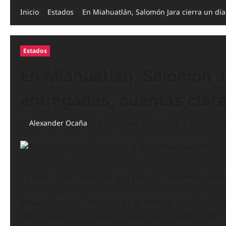
Inicio
Estados
En Miahuatlán, Salomón Jara cierra un día
Estados
En Miahuatlán, Salomón Ja
entregadas, cuentas claras
Alexander Ocaña
diciembre 8, 2025
4 minutos le
En Miahuatlán, Salomón Jara cierra un día de obras en
Misael Sánchez – Miahuatlán de Porfirio Díaz, Oax., 7
con el ruido de un pueblo que se junta cuando huele