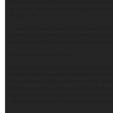
Miahuatlán de Porfirio Díaz, el gobernador Salomón J
comunidad tangiblemente beneficiada y con la certeza
en su día a día.
La visita, más que un simple acto protocolario, se sint
gobernador, acompañado por autoridades locales y re
piedra y cortó el listón de proyectos que, en palabra
**Obras que hablan por sí solas**
El recorrido incluyó la inauguración de la modernizac
habitantes de esta ruta significa pasar de transitar so
vamos a batallar para sacar nuestras cosechas ni par
comentaba Ana María, una productora de café de la z
superó los X millones de pesos (fuente: Secretaría d
solo mejora la movilidad, sino que fortalece la economí