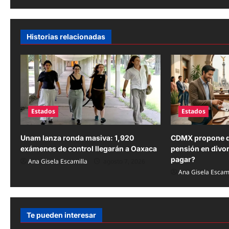
e
g
Historias relacionadas
a
c
i
ó
Estados
Estados
n
Unam lanza ronda masiva: 1,920
CDMX propone q
d
exámenes de control llegarán a Oaxaca
pensión en divor
pagar?
e
Ana Gisela Escamilla
agosto 7, 2026
Ana Gisela Escami
e
n
t
Te pueden interesar