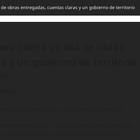
 de obras entregadas, cuentas claras y un gobierno de territorio
ra cierra un día de obras
 y un gobierno de territorio
ídos
tregadas, cuentas claras y un gobierno de territorio
 de diciembre de 2025.— La tarde cayó sobre la Sierra Sur
 a… maíz recién molido y a compromiso cumplido. En