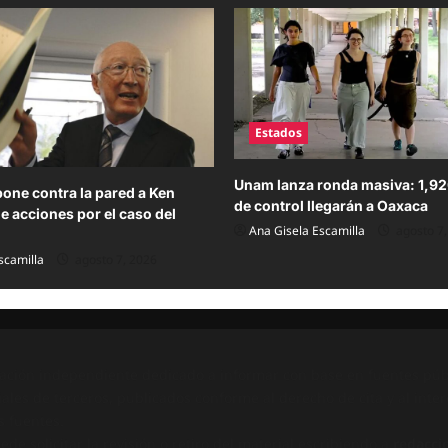
Estados
Unam lanza ronda masiva: 1,9
one contra la pared a Ken
de control llegarán a Oaxaca
ge acciones por el caso del
Ana Gisela Escamilla
agosto 7,
scamilla
agosto 7, 2026
ación independiente dedicado a informar con base en fuentes públ
ales de terceros, publicados conforme al derecho de cita y al inter
s fuentes.
e solicitar la revisión o retiro del material escribiendo a
redacci