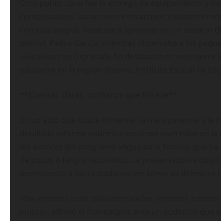
Otro punto clave fue la entrega de equipamiento y mob
computadoras, pizarrones interactivos y pupitres reno
con esta alegría, listos para aprender en un espacio d
plantel, Pedro García, mientras observaba a los pequ
«Escuelas con Dignidad» ha destinado en este ejercicio
educativa en la región (fuente: Instituto Estatal de E
**Cuentas claras, confianza que florece**
En un acto que busca fomentar la transparencia y la 
detallado informe sobre los recursos invertidos en la
los avances del programa «Agua para Todos», que ha l
de pozos o largos recorridos. La presentación incluyó
permitiendo a los ciudadanos ver cómo su dinero se t
«No venimos a dar discursos vacíos. Venimos a most
juntos», afirmó el mandatario ante un auditorio que 