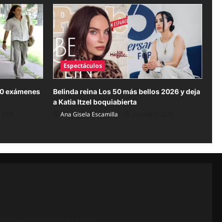
Espectáculos
20 exámenes
Belinda reina Los 50 más bellos 2026 y deja
a Katia Itzel boquiabierta
 2026
Ana Gisela Escamilla
agosto 7, 2026
icas, comunicados oficiales y colaboraciones ciudadanas.
és público.
onoaxaapolitico@gmail.com
.