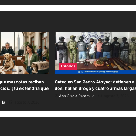
Estados
ue mascotas reciban
Cateo en San Pedro Atoyac: detienen a
cios: ¿tu ex tendría que
dos; hallan droga y cuatro armas larga
Ana Gisela Escamilla
agosto 7, 2026
lla
agosto 7, 2026