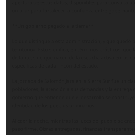
apertura de estos datos, disponibles para consulta púb
un pilar para fortalecer la confianza entre gobernant
**Un gobierno pegado a la tierra**
Lo que distingue a esta administración, y que quedó 
territorio». Esto significa, en términos prácticos, que 
distante, sino que nacen de la escucha activa en las
específicas de cada rincón del estado.
La jornada de Salomón Jara en la Sierra Sur fue un clar
pobladores, la atención a sus demandas y la entrega
gobierno que entiende que el desarrollo se construye d
identidad de los pueblos originarios.
Al caer la noche, mientras las luces del pueblo se enc
paso firme. Obras entregadas, finanzas transparentes