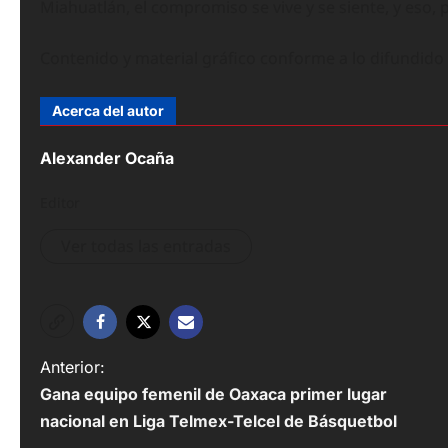
Miahuatlán, el compromiso se vive y se siente, y eso,
Contenido y material gráfico conforme a lo difundid
Acerca del autor
Alexander Ocaña
Editor
Ver todas las entradas
N
Anterior:
Gana equipo femenil de Oaxaca primer lugar
a
nacional en Liga Telmex-Telcel de Básquetbol
v