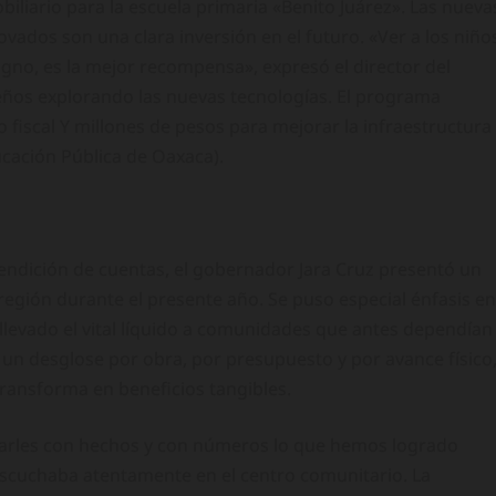
iliario para la escuela primaria «Benito Juárez». Las nueva
vados son una clara inversión en el futuro. «Ver a los niño
igno, es la mejor recompensa», expresó el director del
eños explorando las nuevas tecnologías. El programa
 fiscal Y millones de pesos para mejorar la infraestructura
ducación Pública de Oaxaca).
rendición de cuentas, el gobernador Jara Cruz presentó un
 región durante el presente año. Se puso especial énfasis en
levado el vital líquido a comunidades que antes dependían
 un desglose por obra, por presupuesto y por avance físico
ransforma en beneficios tangibles.
rarles con hechos y con números lo que hemos logrado
escuchaba atentamente en el centro comunitario. La