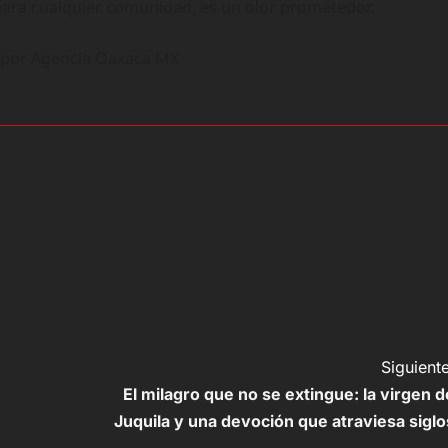
 para cualquier comunidad, es un olor prometedor.
o por Agencia Oaxaca MX
Siguiente
El milagro que no se extingue: la virgen d
Juquila y una devoción que atraviesa siglo