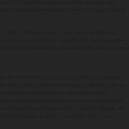
ara Cruz encabezó una jornada intensa que dejó a la
 de que las decisiones públicas tienen un impacto directo
ió como un diálogo abierto con la tierra y su gente. El
presentantes de distintas dependencias, puso la primera
s de los propios habitantes, cambian el panorama para mejor
ión del camino a San Juan Lachao, una obra que para los
bre polvo y lodo a tener una vía segura y eficiente. «Ya no
a que lleguen las ambulancias cuando hace falta»,
ona, visiblemente emocionada. Esta obra, cuya inversión
e Comunicaciones y Transportes del Estado de Oaxaca), no
a local al facilitar el acceso a mercados y servicios.