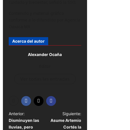
cuidado y bienestar, señaló la SSO.
Contenido y material gráfico
conforme a lo difundido por Agencia
Oaxaca MX
Acerca del autor
Alexander Ocaña
Editor
Ver todas las entradas
N
Anterior:
Siguiente:
Disminuyen las
Asume Artemio
a
lluvias, pero
Cortés la