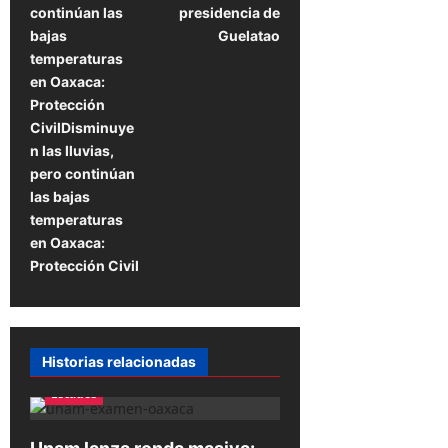
v
continúan las
presidencia de
e
bajas
Guelatao
temperaturas
g
en Oaxaca:
a
Protección
CivilDisminuye
c
n las lluvias,
i
pero continúan
ó
las bajas
temperaturas
n
en Oaxaca:
d
Protección Civil
e
e
n
Historias relacionadas
t
Estados
r
a