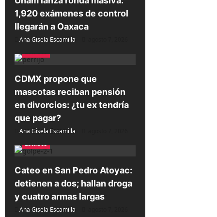
Unam lanza ronda masiva:
d
1,920 exámenes de control
a
llegarán a Oaxaca
Ana Gisela Escamilla
agosto 7, 2026
s
Estados
CDMX propone que
mascotas reciban pensión
en divorcios: ¿tu ex tendría
que pagar?
Ana Gisela Escamilla
agosto 7, 2026
Estados
Cateo en San Pedro Atoyac:
detienen a dos; hallan droga
y cuatro armas largas
Ana Gisela Escamilla
agosto 7, 2026