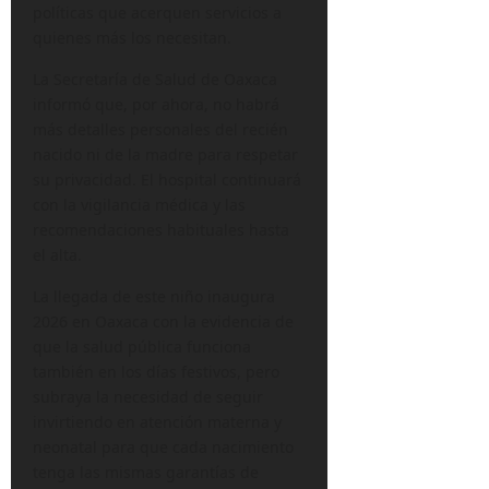
políticas que acerquen servicios a
quienes más los necesitan.
La Secretaría de Salud de Oaxaca
informó que, por ahora, no habrá
más detalles personales del recién
nacido ni de la madre para respetar
su privacidad. El hospital continuará
con la vigilancia médica y las
recomendaciones habituales hasta
el alta.
La llegada de este niño inaugura
2026 en Oaxaca con la evidencia de
que la salud pública funciona
también en los días festivos, pero
subraya la necesidad de seguir
invirtiendo en atención materna y
neonatal para que cada nacimiento
tenga las mismas garantías de