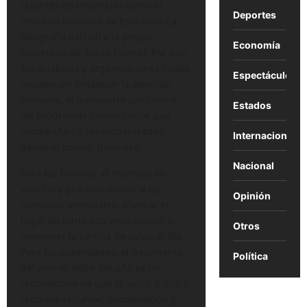
reportes de instancias como el
Deportes
Instituto Nacional de Estadística y
Geografía (INEGI) y la propia
Economía
Secretaría de Salud federal. Por eso,
especialistas y organizaciones civiles
Espectáculos
insisten en fortalecer la atención
primaria, el transporte sanitario y
Estados
los programas comunitarios que
acompañen a las embarazadas
Internacional
desde el primer trimestre.
Nacional
Para las familias, el mensaje es
sencillo y práctico: acudir a las
Opinión
consultas prenatales, planear el
lugar de parto con anticipación y
Otros
mantener la cartilla de salud al día.
Para las autoridades, el nacimiento
Política
del primer bebé del año es un
recordatorio de que la salud pública
requiere recursos, coordinación y