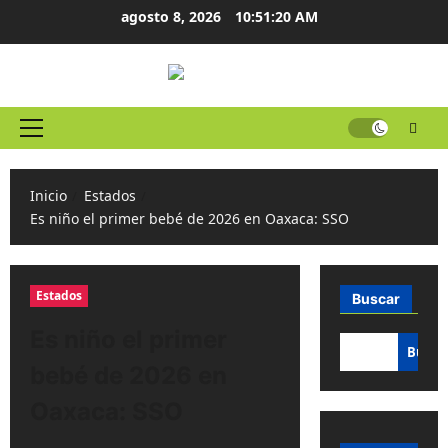
Ir
agosto 8, 2026
10:51:20 AM
al
contenido
Menú
principal
Inicio
Estados
Es niño el primer bebé de 2026 en Oaxaca: SSO
Estados
Buscar
Es niño el primer
Busca
bebé de 2026 en
Oaxaca: SSO