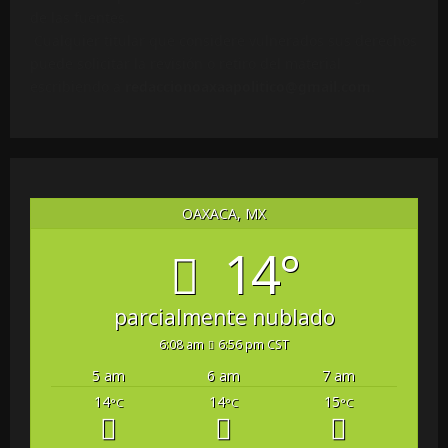
de las fuentes.
Cualquier titular que considere vulnerados sus derechos
puede solicitar la revisión o retiro del material
escribiendo a
redaccionoaxaapolitico@gmail.com
.
OAXACA, MX
14°
parcialmente nublado
6:08 am
6:56 pm CST
5 am
6 am
7 am
14
14
15
°C
°C
°C