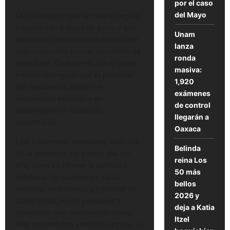
por el caso
del Mayo
La SSO explicó que la madre llegó al
hospital con trabajo de parto y que
Unam
tanto ella como el recién nacido del
lanza
sexo masculino fueron atendidos de
ronda
inmediato. De acuerdo con el parte
masiva:
médico entregado por el personal
1,920
del nosocomio, ambos se
exámenes
encuentran estables y en
de control
observación en la sala de
llegarán a
maternidad.
Oaxaca
Este nacimiento temprano, más allá
Belinda
de la anécdota del primer día del
reina Los
año, pone en relieve la actividad
50 más
cotidiana del sistema de salud:
bellos
médicos, enfermeras y personal de
2026 y
apoyo trabajan sin pausa para
deja a Katia
garantizar que nacimientos como
Itzel
este ocurran con atención segura. La