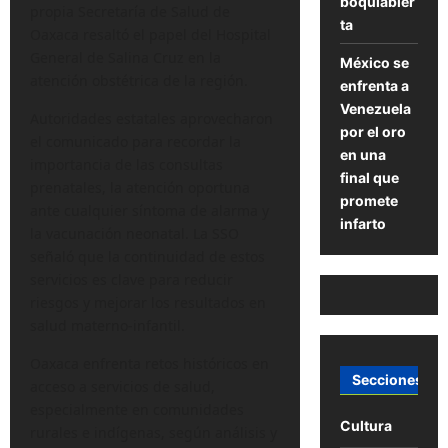
boquiabier
propia Secretaría de Salud de
ta
Oaxaca resaltó el papel del Hospital
General de Salina Cruz en la
México se
atención obstétrica de la región.
enfrenta a
Venezuela
Autoridades estatales aprovecharon
por el oro
el comunicado para recordar la
en una
importancia de las consultas
final que
prenatales, la atención oportuna
promete
ante cualquier síntoma de alarma y
infarto
la vacunación neonatal. La SSO
señaló que la continuidad de estos
servicios es clave para reducir
riesgos y mejorar los resultados en
salud materno-infantil.
Oaxaca enfrenta retos históricos en
Secciones
acceso a servicios de salud,
especialmente en comunidades
Cultura
rurales e indígenas, según análisis y