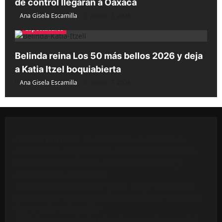
de control llegarán a Oaxaca
Ana Gisela Escamilla
agosto 7, 2026
Espectáculos
Belinda reina Los 50 más bellos 2026 y deja
a Katia Itzel boquiabierta
Ana Gisela Escamilla
agosto 7, 2026
OAXACA POLÍTICO
. Oaxaca Político es un medio de
comunicación independiente dedicado a informar con
base en fuentes públicas, comunicados oficiales y
colaboraciones ciudadanas.
Parte del contenido puede incluir citas o extractos de
materiales de terceros, publicados conforme al derecho
de cita y al interés público.
El Medio respeta los derechos de autor y la integridad