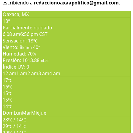
escribiendo a
redaccionoaxaapolitico@gmail.com
.
Oaxaca, MX
18°
Parcialmente nublado
6:08 am
6:56 pm CST
Sensación: 18
°C
Viento: 8
40
km/h
°
Humedad: 70
%
Presión: 1013.88
mbar
Índice UV: 0
12 am
1 am
2 am
3 am
4 am
17
°C
16
°C
15
°C
15
°C
14
°C
Dom
Lun
Mar
Mié
Jue
28
/ 14
°C
°C
29
/ 14
°C
°C
29
/ 14