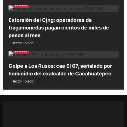
Estados
Extorsión del Cjng: operadores de
tragamonedas pagan cientos de miles de
pesos al mes
Héctor Toledo
agosto 6, 2026
Estados
Golpe a Los Rusos: cae El 07, señalado por
homicidio del exalcalde de Cacahuatepec
Héctor Toledo
agosto 6, 2026
OAXACA POLÍTICO
. Oaxaca Político es un medio de
comunicación independiente dedicado a informar con
base en fuentes públicas, comunicados oficiales y