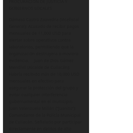
PROCURACIÓN DE JUSTICIA Y
GOBIERNOS LOCALES
Dámaso Castro Zaavedra (Vicefiscal
General): Acusado de recibir pagos
mensuales de 11,000 USD para
alertar sobre operativos contra
laboratorios, permitiendo que la
organización destruyera o moviera
evidencia. Juan de Dios Gámez
Mendívil (Alcalde de Culiacán):
Habría recibido más de 10,000 USD
mensuales en efectivo para
asegurar la protección del grupo y
evitar cualquier interferencia
gubernamental en el municipio.
Juan Valenzuela Millán (“Juanito”):
Comandante de la Policía Municipal
de Culiacán. Señalado por participar
directamente en delitos de alto