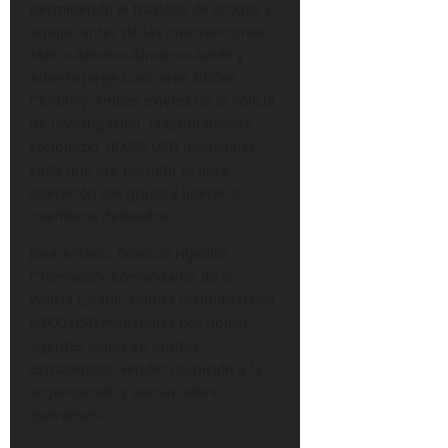
permitiendo el traslado de drogas y
equipo antes de las intervenciones.
Marco Antonio Almanza Avilés y
Alberto Jorge Contreras Núñez
(“Cholo”): Ambos exjefes de la Policía
de Investigación. Presuntamente
recibieron 16,000 USD mensuales
cada uno por permitir la libre
operación del grupo y liberar a
miembros detenidos.
José Antonio Dionisio Hipólito
(“Tornado”): Comandante de la
Policía Estatal. Habría recibido hasta
6,000 USD mensuales por ubicar
agentes leales en puntos
estratégicos, vender munición a la
organización y alertar sobre
operativos.