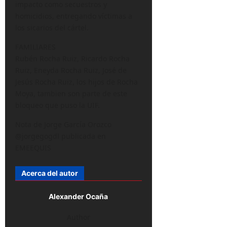
impacto como secuestros y
homicidios, entregando víctimas a
los sicarios del cártel.
FAMILIARES
Rubén Rocha Ruiz, Ricardo Rocha
Ruiz, Eneyda Rocha Ruiz, José de
Jesús Rocha Ruiz, los hijos de Rocha
Moya, tambien son parte de este
bloqueo que puso la UIF.
Nota de Jorge García Orozco
@jorgegogdl publicada en
EMEEQUIS
Acerca del autor
Alexander Ocaña
Author