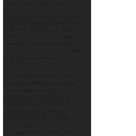
encubrir actividades ilícitas.
Hasta ahora, el Gobierno de México
no ha confirmado públicamente la
ejecución de órdenes de captura
contra los señalados, aunque sí
permitió el avance de medidas
financieras como el congelamiento
de cuentas a través de la UIF y la
CNBV.
La administración de la presidenta
Claudia Sheinbaum ha sostenido
que cualquier procedimiento
relacionado con extradiciones
deberá apegarse a los mecanismos
legales y a los tratados de
cooperación bilateral vigentes entre
ambos países, mientras las
investigaciones continúan tanto en