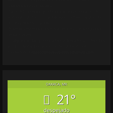
colaboraciones ciudadanas.
Parte del contenido puede incluir citas o extractos de
materiales de terceros, publicados conforme al derecho
de cita y al interés público.
El Medio respeta los derechos de autor y la integridad
de las fuentes.
Cualquier titular que considere vulnerados sus derechos
puede solicitar la revisión o retiro del material
escribiendo a
redaccionoaxaapolitico@gmail.com
.
OAXACA, MX
21°
despejado