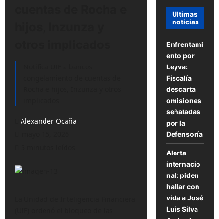
cuentas de Rocha e
Ultimas
noticias
hijos, Inzunza y
otros implicados
Enfrentami
ento por
Notifica UIF a bancos
Leyva:
congelamiento de cuentas de
Fiscalía
Rocha e hijos, Inzunza y otros
descarta
implicados
omisiones
señaladas
Alexander Ocaña
por la
mayo 15, 2026
Defensoría
5 minutos leídos
Alerta
internacio
nal: piden
hallar con
vida a José
La Unidad de Inteligencia Financiera
Luis Silva
(UIF) ordenó el bloqueo de las