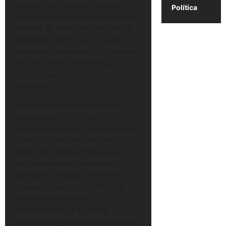
luego de que fiscales federales en
Política
una Corte de Nueva York solicitaran
órdenes de detención con fines de
extradición contra varios de los
implicados señalados por presuntos
vínculos con el narcotráfico y
operaciones de protección a “Los
Chapitos”.
De acuerdo con las acusaciones
presentadas en territorio
estadounidense, las investigaciones
apuntan a una presunta red de
protección política, financiera y
policialque habría permitido la
operación del grupo criminal en
Sinaloa, incluyendo el tráfico de
drogas hacia territorio
norteamericano y el uso de
estructuras gubernamentales para