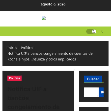
Ir
agosto 6, 2026
al
contenido
Inicio
Política
Notifica UIF a bancos congelamiento de cuentas de
Rocha e hijos, Inzunza y otros implicados
Política
Buscar
Notifica UIF a
Busca
bancos
congelamiento de