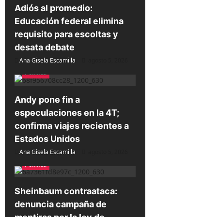
d
Adiós al promedio:
e
Educación federal elimina
e
requisito para escoltas y
desata debate
n
Ana Gisela Escamilla
agosto 5, 2026
t
Política
r
a
Andy pone fin a
d
especulaciones en la 4T;
a
confirma viajes recientes a
s
Estados Unidos
Ana Gisela Escamilla
agosto 5, 2026
Política
Sheinbaum contraataca:
denuncia campaña de