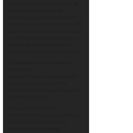
Enrique Díaz Vega (Exsecretario de
Administración y Finanzas):
Identificado como el coordinador
logístico que entregaba información
sobre rivales políticos al cártel para
su eliminación o presión electoral,
además de ser puente entre el
Gobernador y los líderes criminales.
SEGURIDAD PÚBLICA Y MANDOS
POLICIALES
Este sector es señalado por recibir
sobornos directos para filtrar
información operativa y proteger la
logística del cártel:
Gerardo Mérida Sánchez
(Exsecretario de Seguridad Pública):
Habría facilitado información
anticipada sobre redadas,