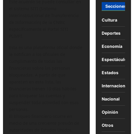
Este acuerdo se puede consultar en
Secciones
el sistema SITI (Sistema
Interinstitucional de Transferencia
Cultura
de Información) de la CNBV,
específicamente el Portal SITI
Deportes
PLD/FT.
Economía
Esta es una plataforma oficial donde
le notifican a los oficiales de
Espectáculos
cumplimiento de todas las
financieras sobre las personas
Estados
bloqueadas. A partir de que
aparecen en esta lista, las
Internacional
financieras tienen 10 días hábiles
para bloquear las cuentas y
Nacional
suspender toda actividad con esas
personas.
Opinión
El bloqueo financiero ocurre en
medio de una creciente presión de
Otros
autoridades de Estados Unidos,