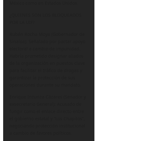
México como en Estados Unidos.
¿QUIENES SON LOS BLOQUEADOS
POR LA UIF?
Rubén Rocha Moya (Gobernador de
Sinaloa): Señalado por pactar apoyo
electoral a cambio de impunidad.
Habría prometido designar aliados
de la organización en puestos clave
para facilitar el tráfico de drogas y
garantizar la protección de sus
operaciones durante su mandato.
Enrique Inzunza Cázares (Senador y
exsecretario General): Acusado de
fungir como el enlace directo entre
el gobierno estatal y “Los Chapitos”,
negociando protección institucional
a cambio de favores políticos.