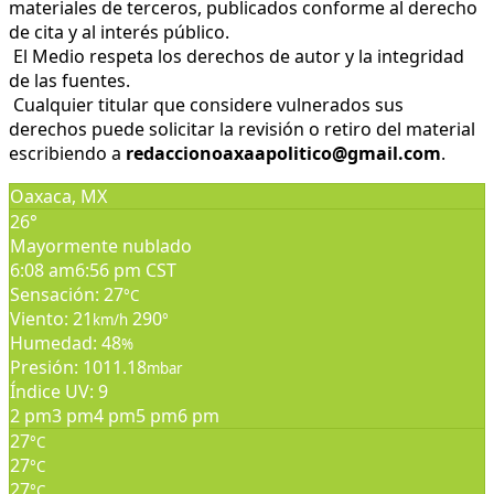
materiales de terceros, publicados conforme al derecho
de cita y al interés público.
El Medio respeta los derechos de autor y la integridad
de las fuentes.
Cualquier titular que considere vulnerados sus
derechos puede solicitar la revisión o retiro del material
escribiendo a
redaccionoaxaapolitico@gmail.com
.
Oaxaca, MX
26°
Mayormente nublado
6:08 am
6:56 pm CST
Sensación: 27
°C
Viento: 21
290
km/h
°
Humedad: 48
%
Presión: 1011.18
mbar
Índice UV: 9
2 pm
3 pm
4 pm
5 pm
6 pm
27
°C
27
°C
27
°C