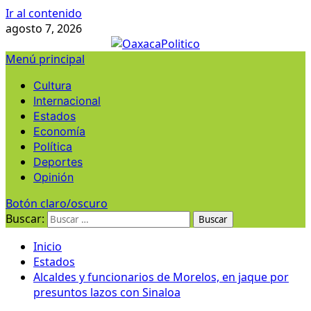
Ir al contenido
agosto 7, 2026
Menú principal
Cultura
Internacional
Estados
Economía
Política
Deportes
Opinión
Botón claro/oscuro
Buscar:
Inicio
Estados
Alcaldes y funcionarios de Morelos, en jaque por
presuntos lazos con Sinaloa