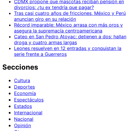
CDMX propone que mascotas reciban pensión en
divorcios: ¿tu ex tendría que pagar?
Tras casi cuatro años de fricciones, México y Perú
anuncian giro en su relación
Récord imparable: México arrasa con más oros y
asegura la supremacía centroamericana
Cateo en San Pedro Atoyac: detienen a dos; hallan
droga y cuatro armas largas
Leones resuelven en 12 entradas y conquistan la
serie frente a Guerreros
Secciones
Cultura
Deportes
Economía
Espectáculos
Estados
Internacional
Nacional
Opinión