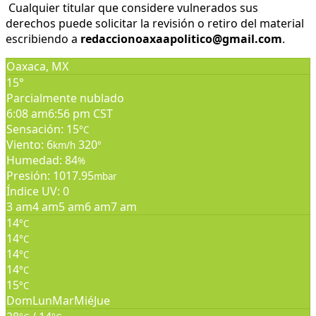
Cualquier titular que considere vulnerados sus
derechos puede solicitar la revisión o retiro del material
escribiendo a
redaccionoaxaapolitico@gmail.com
.
Oaxaca, MX
15°
Parcialmente nublado
6:08 am
6:56 pm CST
Sensación: 15
°C
Viento: 6
320
km/h
°
Humedad: 84
%
Presión: 1017.95
mbar
Índice UV: 0
3 am
4 am
5 am
6 am
7 am
14
°C
14
°C
14
°C
14
°C
15
°C
Dom
Lun
Mar
Mié
Jue