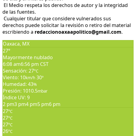
El Medio respeta los derechos de autor y la integridad
de las fuentes.
Cualquier titular que considere vulnerados sus
derechos puede solicitar la revisión o retiro del material
escribiendo a
redaccionoaxaapolitico@gmail.com
.
Oaxaca, MX
27°
Mayormente nublado
6:08 am
6:56 pm CST
Sensación: 27
°C
Viento: 10
30
km/h
°
Humedad: 43
%
Presión: 1010.5
mbar
Índice UV: 9
2 pm
3 pm
4 pm
5 pm
6 pm
27
°C
27
°C
27
°C
26
°C