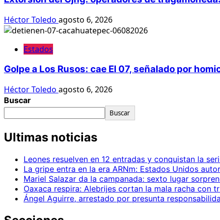
Héctor Toledo
agosto 6, 2026
Estados
Golpe a Los Rusos: cae El 07, señalado por homi
Héctor Toledo
agosto 6, 2026
Buscar
Buscar
Ultimas noticias
Leones resuelven en 12 entradas y conquistan la seri
La gripe entra en la era ARNm: Estados Unidos autor
Mariel Salazar da la campanada: sexto lugar sorpr
Oaxaca respira: Alebrijes cortan la mala racha con t
Ángel Aguirre, arrestado por presunta responsabilid