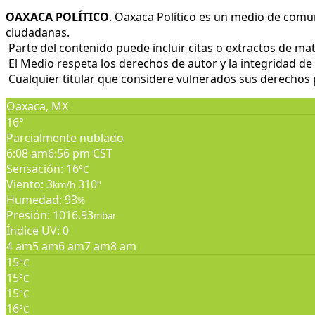
OAXACA POLÍTICO
. Oaxaca Político es un medio de comu
ciudadanas.
Parte del contenido puede incluir citas o extractos de mat
El Medio respeta los derechos de autor y la integridad de 
Cualquier titular que considere vulnerados sus derechos pu
Oaxaca, MX
16°
Parcialmente nublado
6:08 am
6:56 pm CST
Sensación: 16
°C
Viento: 3
310
km/h
°
Humedad: 93
%
Presión: 1016.93
mbar
Índice UV: 0
4 am
5 am
6 am
7 am
8 am
15
°C
15
°C
15
°C
16
°C