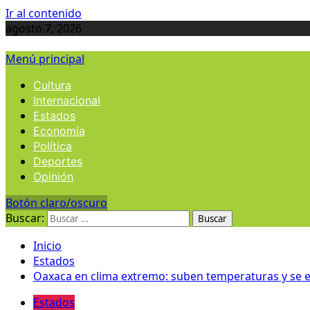
Ir al contenido
agosto 7, 2026
Menú principal
Cultura
Internacional
Estados
Economía
Política
Deportes
Opinión
Botón claro/oscuro
Buscar:
Inicio
Estados
Oaxaca en clima extremo: suben temperaturas y se 
Estados