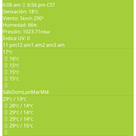
6:08 am
6:56 pm CST
Sensación: 18
°C
Viento: 5
290
km/h
°
Humedad: 66
%
Presión: 1023.71
mbar
Índice UV: 0
11 pm
12 am
1 am
2 am
3 am
17
°C
16
°C
15
°C
15
°C
15
°C
Sáb
Dom
Lun
Mar
Mié
29
/ 13
°C
°C
28
/ 14
°C
°C
29
/ 14
°C
°C
29
/ 14
°C
°C
29
/ 15
°C
°C