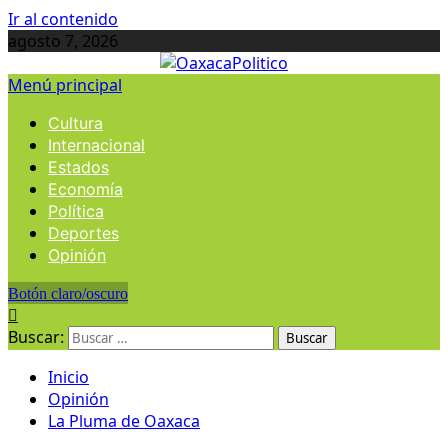
Ir al contenido
agosto 7, 2026
Menú principal
Cultura
Internacional
Estados
Economía
Política
Deportes
Opinión
Botón claro/oscuro
Buscar:
Inicio
Opinión
La Pluma de Oaxaca