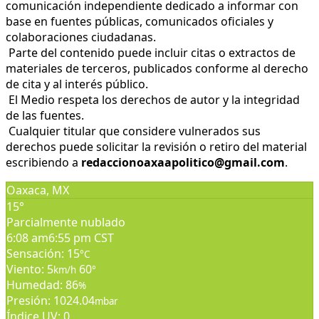
comunicación independiente dedicado a informar con
base en fuentes públicas, comunicados oficiales y
colaboraciones ciudadanas.
Parte del contenido puede incluir citas o extractos de
materiales de terceros, publicados conforme al derecho
de cita y al interés público.
El Medio respeta los derechos de autor y la integridad
de las fuentes.
Cualquier titular que considere vulnerados sus
derechos puede solicitar la revisión o retiro del material
escribiendo a
redaccionoaxaapolitico@gmail.com
.
Oaxaca, MX
15°
Parcialmente nublado
6:08 am
6:55 pm CST
Sensación: 15
°C
Viento: 5
60
km/h
°
Humedad: 86
%
Presión: 1024.04
mbar
Índice UV: 0