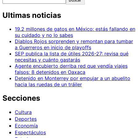
Buscar
Ultimas noticias
19.2 millones de gatos en México: estás fallando en
su cuidado y no lo sabes
Diablos Rojos sorprenden y remontan para tumbar
a Guerreros en inicio de playoffs
SEP publica la lista de útiles 2026-27: revisa qué
necesitas y cuánto gastarás
Agente encubierto derriba red que vendía viajes
falsos; 8 detenidos en Oaxaca
Detenido en Monterrey por empujar a un abuelito
hacia las ruedas de un tráiler
Secciones
Cultura
Deportes
Economía
Espectáculos