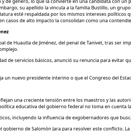
y de género, lo que la convierte en una candidata con un pe
mbargo, su apellido la vincula a la familia Bustillo, un grup
atura esté respaldada por los mismos intereses políticos 
n en casos de alto impacto la consolidan como una contendi
énez
al de Huautla de Jiménez, del penal de Tanivet, tras ser im
complejo.
ad de servicios básicos, anunció su renuncia para evitar q
elija un nuevo presidente interino o que el Congreso del Est
eflejan una creciente tensión entre los maestros y las autor
lítica educativa del gobierno federal no toma en cuenta la
icos, incluyendo la influencia de exgobernadores que buscan
el gobierno de Salomón Jara para resolver este conflicto. La