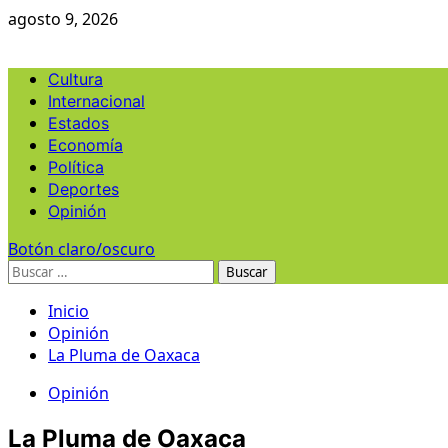
Ir
agosto 9, 2026
al
contenido
Menú
Cultura
principal
Internacional
Estados
Economía
Política
Deportes
Opinión
Botón claro/oscuro
Buscar:
Inicio
Opinión
La Pluma de Oaxaca
Opinión
La Pluma de Oaxaca