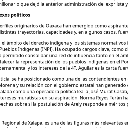
 millonario que dejó la anterior administración del expriista
exos políticos
perfiles originarios de Oaxaca han emergido como aspirantes
istintas trayectorias, capacidades y, en algunos casos, fuert
 el ámbito del derecho indígena y los sistemas normativos 
os Pueblos Indígenas (INPI). Ha ocupado cargos clave, como
 permitido consolidar una red de influencia tanto en el ámb
alecer la representación de los pueblos indígenas en el Po
namental y los intereses de la 4T. Aguilar es la carta fuert
usticia, se ha posicionado como una de las contendientes en
 Morena y su relación con el gobierno estatal han generado
alada como una operadora política leal a José Murat Casab,
tereses muratistas en su aspiración. Norma Reyes Terán ha 
spechas sobre si la postulación de Arely responde a mérito
la Regional de Xalapa, es una de las figuras más relevantes e