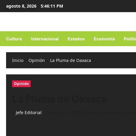
Ir
agosto 8, 2026
5:46:12 PM
al
contenido
Cultura
Internacional
Estados
Economía
Políti
Inicio
Opinión
La Pluma de Oaxaca
Opinión
La Pluma de Oaxaca
Jefe Editorial
marzo 24, 2025 (Última actualización: dic