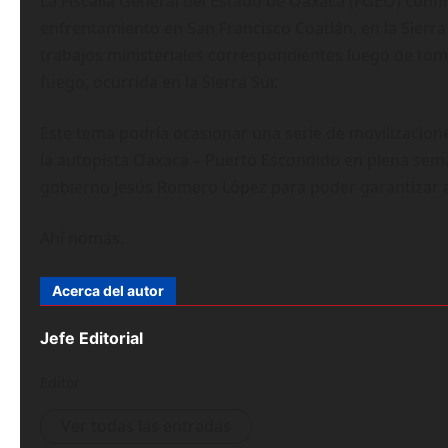
La Fiscalía General del Estado de Oaxaca (FGEO) conf
enfrentamiento en San Francisco Coatlán, en la Sierr
trabajos ministeriales correspondientes luego de to
fuego, ocurrida en la Sierra Sur.
Este tema podría ocasionar una serie de movilizaciones
la autopista Oaxaca – Puerto Escondido en plena sema
gobierno Jesús Romero López para poder garantizar al 
Ahí nomás.
Acerca del autor
Jefe Editorial
Editor
Ver todas las entradas