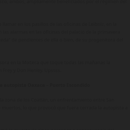
asco, ambos, ampliamente beneficiados por el régimen del
 llamar en los pasillos de las oficinas de Leibniz, en la
las alarmas en las oficinas del palacio de la primavera
da” de pendientes de ella o bien, de su progenitora del
usora en la Mixteca que toque todas las mañanas la
n Frey y Don Henley. Upssss.
 la autopista Oaxaca – Puerto Escondido
n la zona de los Coatlán, un enfrentamiento entre San
o muertos, lo que provocó que fuera cerrada la autopista a