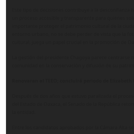
Este tipo de decisiones contribuye a la desconfianza h
un proceso accesible y transparente para quienes sol
importante proteger el patrimonio cultural de la ciud
entorno urbano, no se debe perder de vista que la fo
cultural, juega un papel crucial en la promoción de Oa
La gestión del presidente Chagoya parece centrarse m
comunidad en la conservación y difusión de su patrim
Renovaran al TEEO; concluirá periodo de Elizabeth
Después de dos años que estuvo paralizada el proceso
del Estado de Oaxaca, el Senado de la República ret
la entidad.
Entre los candidatos aprobados por la Cámara Alta s