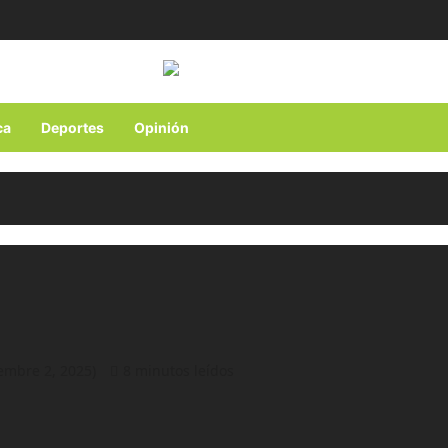
ca
Deportes
Opinión
iembre 2, 2025)
8 minutos leídos