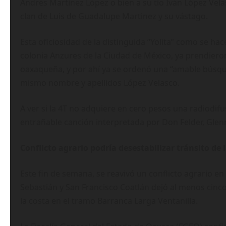
Andrés Martínez López o bien a su tío Iván López Vel
clan de Luis de Guadalupe Martinez y su vástago.
Esta oficiosidad de la distinguida “Yolita” como se hace
colonia Anzures de la Ciudad de México, ya prendieron 
oaxaqueña, y por ahí ya se ordenó una “amable búsque
mismo nombre y apellidos López Velasco.
A ver si la 4T no adquiere en cero pesos una radiodif
entrañable canción interpretada por Don Felder, Glen
Conflicto agrario podría desestabilizar tránsito de
Este fin de semana, se reavivó un conflicto agrario e
Sebastián y San Francisco Coatlán dejó al menos cinc
la costa en el tramo Barranca Larga Ventanilla.