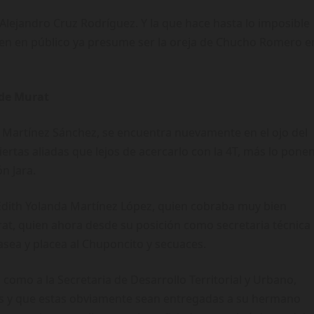
Alejandro Cruz Rodríguez. Y la que hace hasta lo imposible
uien en público ya presume ser la oreja de Chucho Romero e
 de Murat
 Martínez Sánchez, se encuentra nuevamente en el ojo del
ertas aliadas que lejos de acercarlo con la 4T, más lo pone
n Jara.
 Edith Yolanda Martínez López, quien cobraba muy bien
rat, quien ahora desde su posición como secretaria técnica
asea y placea al Chuponcito y secuaces.
a como a la Secretaria de Desarrollo Territorial y Urbano,
as y que estas obviamente sean entregadas a su hermano