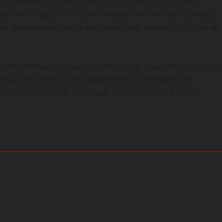
irmó la muerte de cinco personas a consecuencia del
a Sur de Oaxaca. En un comunicado, informó que realiza los
mar conocimiento de una agresión con disparos de arma de
 en los próximos días lo cual pone el riesgo el tránsito de
na santa, tendrá que jugarse todo el secretario de
turismo nacional y extranjero transitar con libertad.