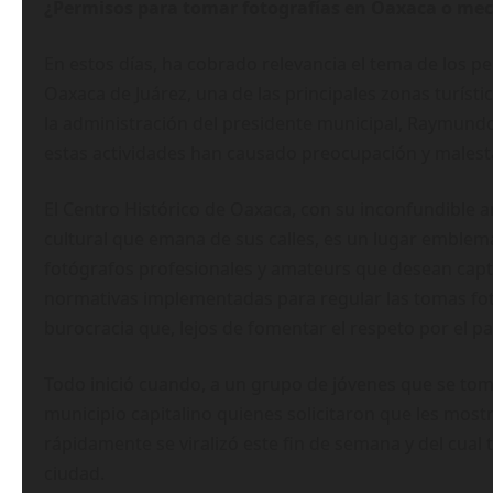
¿Permisos para tomar fotografías en Oaxaca o me
En estos días, ha cobrado relevancia el tema de los p
Oaxaca de Juárez, una de las principales zonas turístic
la administración del presidente municipal, Raymundo 
estas actividades han causado preocupación y malestar
El Centro Histórico de Oaxaca, con su inconfundible ar
cultural que emana de sus calles, es un lugar emblemát
fotógrafos profesionales y amateurs que desean captu
normativas implementadas para regular las tomas fot
burocracia que, lejos de fomentar el respeto por el pat
Todo inició cuando, a un grupo de jóvenes que se to
municipio capitalino quienes solicitaron que les mostr
rápidamente se viralizó este fin de semana y del cual
ciudad.