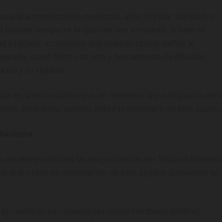
acia la administración municipal, al no brindar claridad ni
o buscan compartir lo que ven con el mundo. Si bien es
ad y regular actividades que puedan causar daños al
tografía, como forma de arte y herramienta de difusión
xaca y su riqueza.
ás en la recaudación que en fomentar la participación de l
onio. Estaremos atentos sobre el desenlace de este asunto
 Bautista
 de designación de las magistraturas del Tribunal Electora
omó el proceso de designación de este órgano autónomo en
e encuentran personalidades como: Heriberto Jiménez