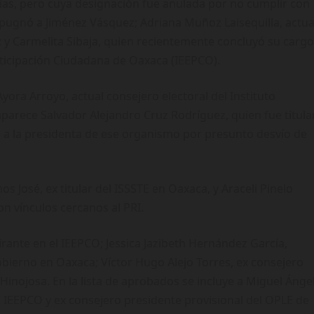
ías, pero cuya designación fue anulada por no cumplir con
mpugnó a Jiménez Vásquez; Adriana Muñoz Laisequilla, actua
; y Carmelita Sibaja, quien recientemente concluyó su cargo
articipación Ciudadana de Oaxaca (IEEPCO).
ora Arroyo, actual consejero electoral del Instituto
 aparece Salvador Alejandro Cruz Rodríguez, quien fue titula
ó a la presidenta de ese organismo por presunto desvío de
José, ex titular del ISSSTE en Oaxaca, y Araceli Pinelo
 con vínculos cercanos al PRI.
rante en el IEEPCO; Jessica Jazibeth Hernández García,
bierno en Oaxaca; Víctor Hugo Alejo Torres, ex consejero
 Hinojosa. En la lista de aprobados se incluye a Miguel Ánge
el IEEPCO y ex consejero presidente provisional del OPLE de