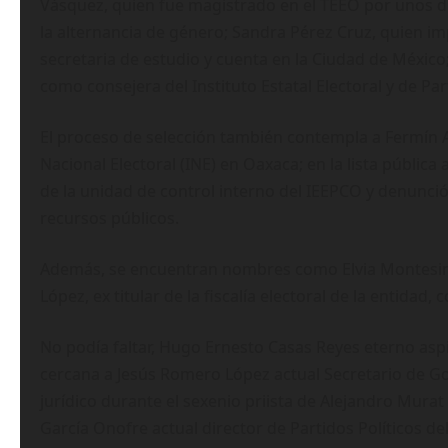
Vásquez, quien fue magistrado en el TEEO por unos d
la alternancia de género; Sandra Pérez Cruz, quien i
secretaria de estudio y cuenta en la Ciudad de México
como consejera del Instituto Estatal Electoral y de P
El proceso de selección también contempla a Fermín Ay
Nacional Electoral (INE) en Oaxaca; en la lista pública
de la unidad de control interno del IEEPCO y denunci
recursos públicos.
Además, se encuentran nombres como Elvia Montesinos 
López, ex titular de la fiscalía electoral de la entidad,
No podía faltar, Hugo Ernesto Casas Reyes eterno aspi
cercana a Jesús Romero López actual Secretario de Go
jurídico durante el sexenio priista de Alejandro Murat
García Onofre actual director de Partidos Políticos d