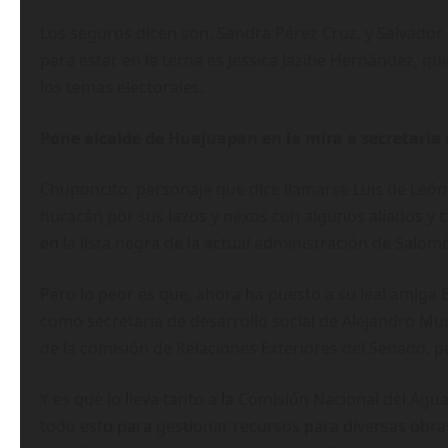
Los seguros dicen son, Sandra Pérez Cruz, y Salvador 
para estar en la terna es Jessica Jazibe Hernández, q
los temas electorales.
Pone alcalde de Huajuapan en la mira a secretaria
Chuponcito, personaje que dice llamarse Luis de León
huracán por sus lazos y nexos con algunos aliados y ci
en la lista negra de la actual administración de Salomó
Pero lo peor es que, ahora ha puesto a su leal amiga
como secretaria de desarrollo social de Alejandro Mu
de la comisión de Relaciones Exteriores del Senado, p
Y es que lo lleva tanto a la Comisión Nacional del Agu
todo esto para gestionar recursos para diversas obr