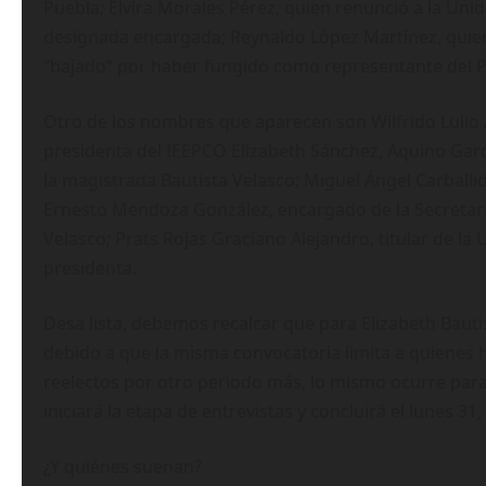
Puebla; Elvira Morales Pérez, quien renunció a la Uni
designada encargada; Reynaldo López Martínez, quien
”bajado” por haber fungido como representante del P
Otro de los nombres que aparecen son Wilfrido Lulio 
presidenta del IEEPCO Elizabeth Sánchez, Aquino Garc
la magistrada Bautista Velasco; Miguel Ángel Carballid
Ernesto Mendoza González, encargado de la Secretarí
Velasco; Prats Rojas Graciano Alejandro, titular de la
presidenta.
Desa lista, debemos recalcar que para Elizabeth Bautis
debido a que la misma convocatoria limita a quienes
reelectos por otro periodo más, lo mismo ocurre para
iniciará la etapa de entrevistas y concluirá el lunes 31
¿Y quiénes suenan?