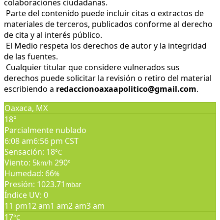
colaboraciones ciudadanas.
Parte del contenido puede incluir citas o extractos de
materiales de terceros, publicados conforme al derecho
de cita y al interés público.
El Medio respeta los derechos de autor y la integridad
de las fuentes.
Cualquier titular que considere vulnerados sus
derechos puede solicitar la revisión o retiro del material
escribiendo a
redaccionoaxaapolitico@gmail.com
.
Oaxaca, MX
18°
Parcialmente nublado
6:08 am
6:56 pm CST
Sensación: 18
°C
Viento: 5
290
km/h
°
Humedad: 66
%
Presión: 1023.71
mbar
Índice UV: 0
11 pm
12 am
1 am
2 am
3 am
17
°C