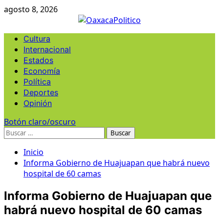
Ir
agosto 8, 2026
al
contenido
Menú
Cultura
principal
Internacional
Estados
Economía
Política
Deportes
Opinión
Botón claro/oscuro
Buscar:
Inicio
Informa Gobierno de Huajuapan que habrá nuevo
hospital de 60 camas
Informa Gobierno de Huajuapan que
habrá nuevo hospital de 60 camas