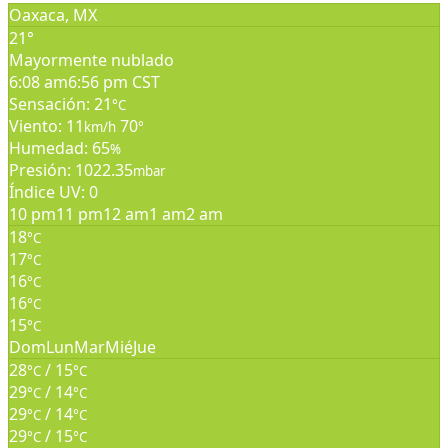
Oaxaca, MX
21°
Mayormente nublado
6:08 am
6:56 pm CST
Sensación: 21
°C
Viento: 11
70
km/h
°
Humedad: 65
%
Presión: 1022.35
mbar
Índice UV: 0
10 pm
11 pm
12 am
1 am
2 am
18
°C
17
°C
16
°C
16
°C
15
°C
Dom
Lun
Mar
Mié
Jue
28
/ 15
°C
°C
29
/ 14
°C
°C
29
/ 14
°C
°C
29
/ 15
°C
°C