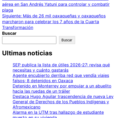
aérea en San Andrés Yatuni para controlar y combatir
de
plaga
entradas
Siguiente:
Más de 26 mil oaxaqueñas y oaxaqueños
marcharon para celebrar los 7 años de la Cuarta
Transformación
Buscar
Buscar
Ultimas noticias
SEP publica la lista de útiles 2026-27: revisa qué
necesitas y cuánto gastarás
Agente encubierto derriba red que vendía viajes
falsos; 8 detenidos en Oaxaca
Detenido en Monterrey por empujar a un abuelito
hacia las ruedas de un tráiler
Destaca Hugo Aguilar trascendencia de nueva Ley
General de Derechos de los Pueblos Indígenas y
Afromexicano
Alarma en la UTM tras hallazgo de estudiante
muerto en su vivienda