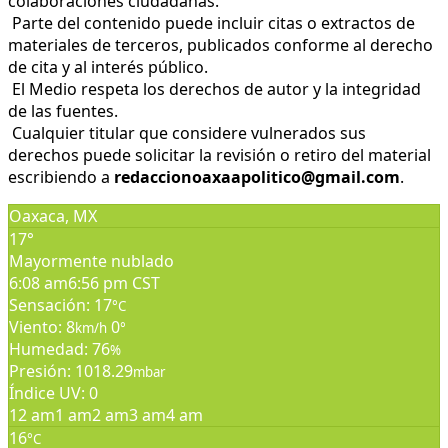
colaboraciones ciudadanas.
Parte del contenido puede incluir citas o extractos de
materiales de terceros, publicados conforme al derecho
de cita y al interés público.
El Medio respeta los derechos de autor y la integridad
de las fuentes.
Cualquier titular que considere vulnerados sus
derechos puede solicitar la revisión o retiro del material
escribiendo a
redaccionoaxaapolitico@gmail.com
.
Oaxaca, MX
17°
Mayormente nublado
6:08 am
6:56 pm CST
Sensación: 17
°C
Viento: 8
0
km/h
°
Humedad: 76
%
Presión: 1018.29
mbar
Índice UV: 0
12 am
1 am
2 am
3 am
4 am
16
°C