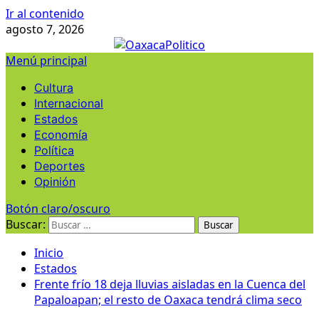
Ir al contenido
agosto 7, 2026
Menú principal
Cultura
Internacional
Estados
Economía
Política
Deportes
Opinión
Botón claro/oscuro
Buscar:
Inicio
Estados
Frente frío 18 deja lluvias aisladas en la Cuenca del
Papaloapan; el resto de Oaxaca tendrá clima seco