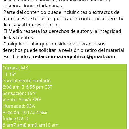
colaboraciones ciudadanas.
Parte del contenido puede incluir citas o extractos de
materiales de terceros, publicados conforme al derecho
de cita y al interés público.
El Medio respeta los derechos de autor y la integridad
de las fuentes.
Cualquier titular que considere vulnerados sus
derechos puede solicitar la revisión o retiro del material
escribiendo a
redaccionoaxaapolitico@gmail.com
.
Oaxaca, MX
15°
Parcialmente nublado
6:08 am
6:56 pm CST
Sensación: 15
°C
Viento: 5
320
km/h
°
Humedad: 93
%
Presión: 1017.27
mbar
Índice UV: 0
6 am
7 am
8 am
9 am
10 am