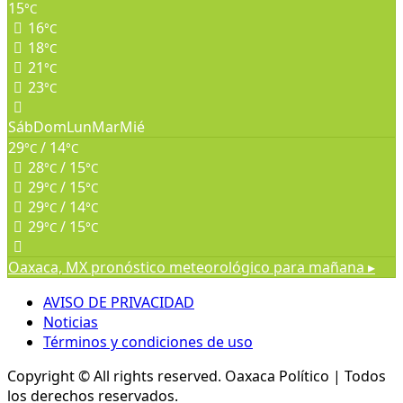
15
°C
16
°C
18
°C
21
°C
23
°C
Sáb
Dom
Lun
Mar
Mié
29
/ 14
°C
°C
28
/ 15
°C
°C
29
/ 15
°C
°C
29
/ 14
°C
°C
29
/ 15
°C
°C
Oaxaca, MX
pronóstico meteorológico para mañana ▸
AVISO DE PRIVACIDAD
Noticias
Términos y condiciones de uso
Copyright © All rights reserved.
Oaxaca Político | Todos
los derechos reservados.