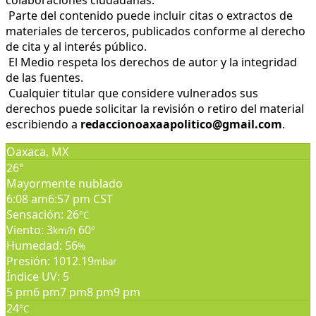
colaboraciones ciudadanas.
Parte del contenido puede incluir citas o extractos de
materiales de terceros, publicados conforme al derecho
de cita y al interés público.
El Medio respeta los derechos de autor y la integridad
de las fuentes.
Cualquier titular que considere vulnerados sus
derechos puede solicitar la revisión o retiro del material
escribiendo a
redaccionoaxaapolitico@gmail.com
.
Oaxaca, MX
26°
Mayormente nublado
6:08 am
6:57 pm CST
Sensación: 26
°C
Viento: 3
60
km/h
°
Humedad: 56
%
Presión: 1012.19
mbar
Índice UV: 5
5 pm
6 pm
7 pm
8 pm
9 pm
24
°C