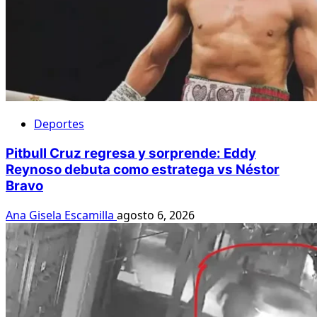
Deportes
Pitbull Cruz regresa y sorprende: Eddy
Reynoso debuta como estratega vs Néstor
Bravo
Ana Gisela Escamilla
agosto 6, 2026