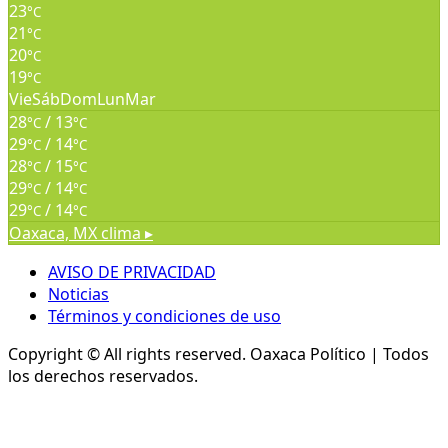
23
°C
21
°C
20
°C
19
°C
Vie
Sáb
Dom
Lun
Mar
28
/ 13
°C
°C
29
/ 14
°C
°C
28
/ 15
°C
°C
29
/ 14
°C
°C
29
/ 14
°C
°C
Oaxaca, MX
clima ▸
AVISO DE PRIVACIDAD
Noticias
Términos y condiciones de uso
Copyright © All rights reserved.
Oaxaca Político | Todos
los derechos reservados.