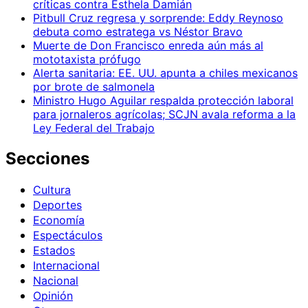
críticas contra Esthela Damián
Pitbull Cruz regresa y sorprende: Eddy Reynoso
debuta como estratega vs Néstor Bravo
Muerte de Don Francisco enreda aún más al
mototaxista prófugo
Alerta sanitaria: EE. UU. apunta a chiles mexicanos
por brote de salmonela
Ministro Hugo Aguilar respalda protección laboral
para jornaleros agrícolas; SCJN avala reforma a la
Ley Federal del Trabajo
Secciones
Cultura
Deportes
Economía
Espectáculos
Estados
Internacional
Nacional
Opinión