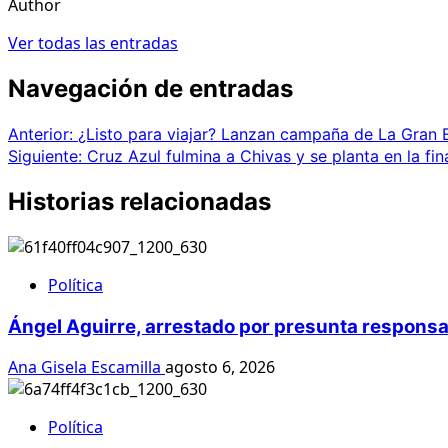
Author
Ver todas las entradas
Navegación de entradas
Anterior:
¿Listo para viajar? Lanzan campaña de La Gran
Siguiente:
Cruz Azul fulmina a Chivas y se planta en la fi
Historias relacionadas
Política
Ángel Aguirre, arrestado por presunta responsa
Ana Gisela Escamilla
agosto 6, 2026
Política