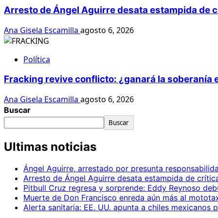
Arresto de Ángel Aguirre desata estampida de c
Ana Gisela Escamilla
agosto 6, 2026
Política
Fracking revive conflicto: ¿ganará la soberanía
Ana Gisela Escamilla
agosto 6, 2026
Buscar
Buscar
Ultimas noticias
Ángel Aguirre, arrestado por presunta responsabilid
Arresto de Ángel Aguirre desata estampida de crític
Pitbull Cruz regresa y sorprende: Eddy Reynoso de
Muerte de Don Francisco enreda aún más al mototax
Alerta sanitaria: EE. UU. apunta a chiles mexicanos 