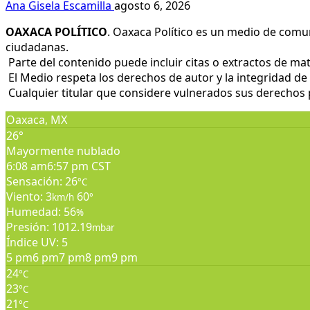
Ana Gisela Escamilla
agosto 6, 2026
OAXACA POLÍTICO
. Oaxaca Político es un medio de comu
ciudadanas.
Parte del contenido puede incluir citas o extractos de mat
El Medio respeta los derechos de autor y la integridad de 
Cualquier titular que considere vulnerados sus derechos pu
Oaxaca, MX
26°
Mayormente nublado
6:08 am
6:57 pm CST
Sensación: 26
°C
Viento: 3
60
km/h
°
Humedad: 56
%
Presión: 1012.19
mbar
Índice UV: 5
5 pm
6 pm
7 pm
8 pm
9 pm
24
°C
23
°C
21
°C