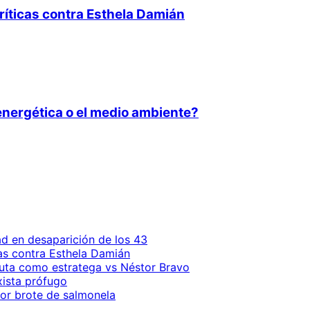
ríticas contra Esthela Damián
 energética o el medio ambiente?
ad en desaparición de los 43
as contra Esthela Damián
buta como estratega vs Néstor Bravo
ista prófugo
por brote de salmonela