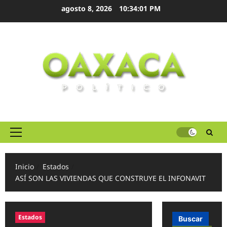
Ir
agosto 8, 2026
10:34:02 PM
al
contenido
Menú
principal
Inicio
Estados
ASÍ SON LAS VIVIENDAS QUE CONSTRUYE EL INFONAVIT
Estados
Buscar