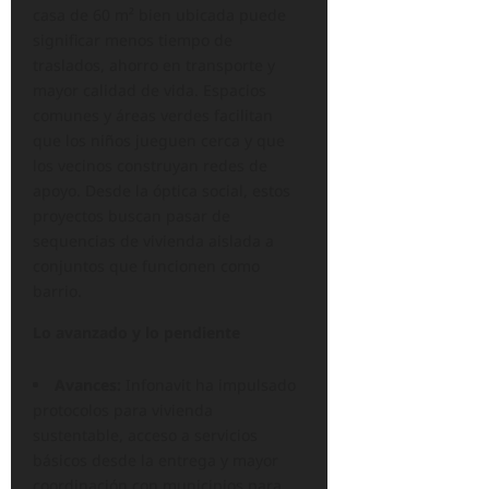
casa de 60 m² bien ubicada puede
significar menos tiempo de
traslados, ahorro en transporte y
mayor calidad de vida. Espacios
comunes y áreas verdes facilitan
que los niños jueguen cerca y que
los vecinos construyan redes de
apoyo. Desde la óptica social, estos
proyectos buscan pasar de
sequencias de vivienda aislada a
conjuntos que funcionen como
barrio.
Lo avanzado y lo pendiente
Avances:
Infonavit ha impulsado
protocolos para vivienda
sustentable, acceso a servicios
básicos desde la entrega y mayor
coordinación con municipios para