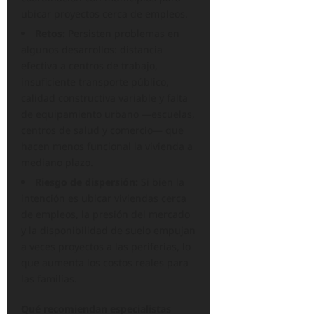
ubicar proyectos cerca de empleos.
Retos:
Persisten problemas en
algunos desarrollos: distancia
efectiva a centros de trabajo,
insuficiente transporte público,
calidad constructiva variable y falta
de equipamiento urbano —escuelas,
centros de salud y comercio— que
hacen menos funcional la vivienda a
mediano plazo.
Riesgo de dispersión:
Si bien la
intención es ubicar viviendas cerca
de empleos, la presión del mercado
y la disponibilidad de suelo empujan
a veces proyectos a las periferias, lo
que aumenta los costos reales para
las familias.
Qué recomiendan especialistas