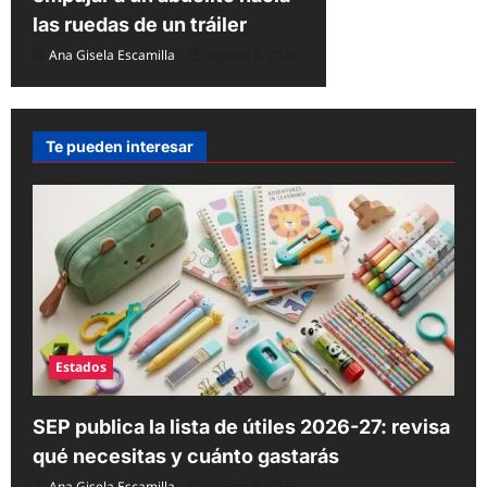
las ruedas de un tráiler
Ana Gisela Escamilla
agosto 8, 2026
Te pueden interesar
Estados
SEP publica la lista de útiles 2026-27: revisa
qué necesitas y cuánto gastarás
Ana Gisela Escamilla
agosto 8, 2026