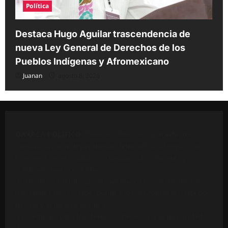
Política
Destaca Hugo Aguilar trascendencia de
nueva Ley General de Derechos de los
Pueblos Indígenas y Afromexicano
Juanan
agosto 8, 2026
OAXACA POLÍTICO
. Oaxaca Político es un medio de
comunicación independiente dedicado a informar con
base en fuentes públicas, comunicados oficiales y
colaboraciones ciudadanas.
Parte del contenido puede incluir citas o extractos de
materiales de terceros, publicados conforme al derecho
de cita y al interés público.
El Medio respeta los derechos de autor y la integridad
de las fuentes.