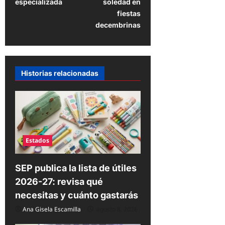
especializada
soledad en
a
fiestas
decembrinas
c
i
ó
n
Historias relacionadas
d
e
e
n
Estados
t
r
SEP publica la lista de útiles
2026-27: revisa qué
a
necesitas y cuánto gastarás
d
Ana Gisela Escamilla
agosto 8, 2026
a