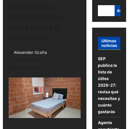
ASÍ SON LAS
Busca
VIVIENDAS QUE
CONSTRUYE EL
INFONAVIT
Ultimas
noticias
Alexander Ocaña
SEP
diciembre 29, 2025
publica la
4 minutos leídos
lista de
útiles
2026-27:
revisa qué
necesitas y
cuánto
gastarás
Agente