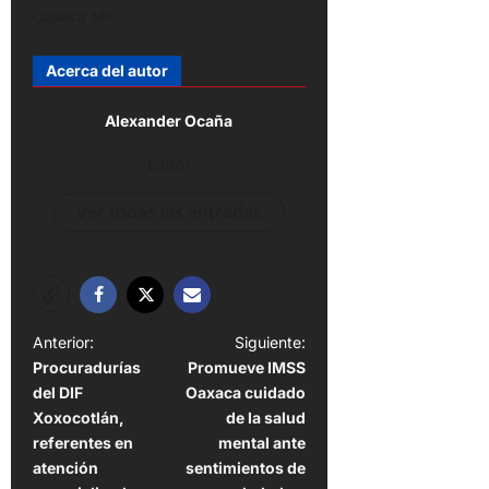
Oaxaca MX
Acerca del autor
Alexander Ocaña
Editor
Ver todas las entradas
N
Anterior:
Siguiente:
Procuradurías
Promueve IMSS
a
del DIF
Oaxaca cuidado
v
Xoxocotlán,
de la salud
e
referentes en
mental ante
atención
sentimientos de
g