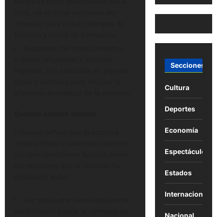
laborales o con conectividad hacia
ellos, un objetivo declarado por
Infonavit para reducir tiempos de
traslado y costos de transporte.
Esquemas de financiamiento y
créditos adaptados a distintos
Secciones
ingresos, con subsidios en algunos
casos y opciones para mejorar la
Cultura
eficiencia energética de la vivienda.
Deportes
Quiénes pueden acceder
Economía
Infonavit señala que el acceso a
estos créditos y viviendas requiere
Espectáculos
cumplir condiciones básicas. Entre
los requisitos que el instituto ha
Estados
destacado están:
Internacional
Ser trabajador derechohabiente
del Infonavit y estar al corriente en
Nacional