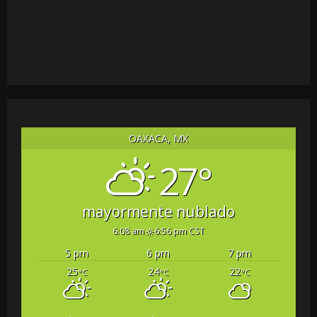
Cualquier titular que considere vulnerados sus derechos
puede solicitar la revisión o retiro del material
escribiendo a
redaccionoaxaapolitico@gmail.com
.
OAXACA, MX
27°
mayormente nublado
6:08 am
6:56 pm CST
5 pm
6 pm
7 pm
25
24
22
°C
°C
°C