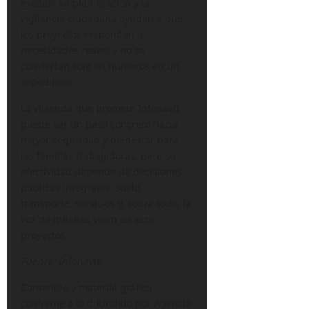
existan. La planificación y la
vigilancia ciudadana ayudan a que
los proyectos respondan a
necesidades reales y no se
conviertan solo en números en un
expediente.
La vivienda que promete Infonavit
puede ser un paso concreto hacia
mayor seguridad y bienestar para
las familias trabajadoras, pero su
efectividad depende de decisiones
públicas integrales: suelo,
transporte, servicios y, sobre todo, la
voz de quienes viven en esos
proyectos.
Fuente: Infonavit.
Contenido y material gráfico
conforme a lo difundido por Agencia