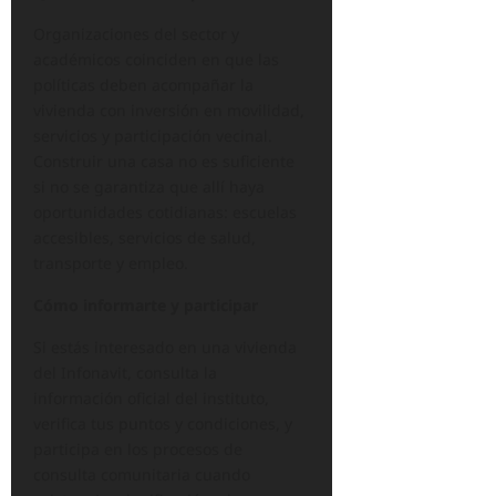
Organizaciones del sector y
académicos coinciden en que las
políticas deben acompañar la
vivienda con inversión en movilidad,
servicios y participación vecinal.
Construir una casa no es suficiente
si no se garantiza que allí haya
oportunidades cotidianas: escuelas
accesibles, servicios de salud,
transporte y empleo.
Cómo informarte y participar
Si estás interesado en una vivienda
del Infonavit, consulta la
información oficial del instituto,
verifica tus puntos y condiciones, y
participa en los procesos de
consulta comunitaria cuando