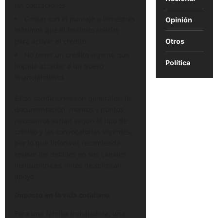
las cotizaciones.
Contar con el puntaje o bimestres
Opinión
mínimos que el instituto solicite
para activar el crédito.
Otros
No tener un crédito vigente que
Política
impida acceder a un nuevo
financiamiento.
Estas condiciones son generales; la
documentación, montos y puntos
necesarios varían según el tipo de
crédito y las convocatorias vigentes,
por lo que Infonavit recomienda
revisar los detalles en sus canales
institucionales antes de solicitar
apoyo.
Impacto en la vida cotidiana
Para una familia trabajadora, una