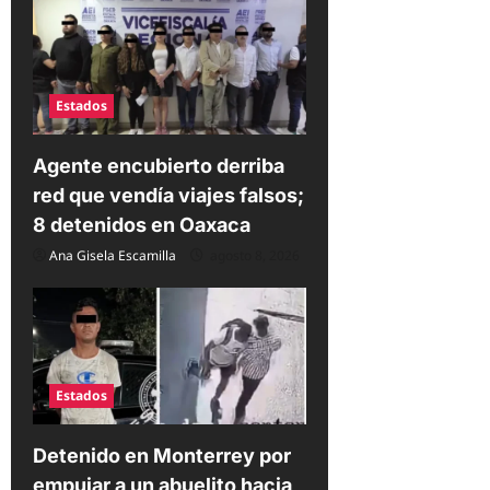
s
Estados
Agente encubierto derriba
red que vendía viajes falsos;
8 detenidos en Oaxaca
Ana Gisela Escamilla
agosto 8, 2026
Estados
Detenido en Monterrey por
empujar a un abuelito hacia