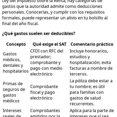
Ley del Impuesto sobre la Renta, hay categorías de
gastos que la autoridad admite como deducciones
personales. Conocerlas, y cumplir con los requisitos
formales, puede representar un alivio en tu bolsillo al
final del año fiscal.
¿Qué gastos suelen ser deducibles?
Concepto
Qué exige el SAT
Comentario práctico
CFDI con RFC del
Incluye honorarios,
Gastos
prestador;
estudios y
médicos,
comprobante y
hospitalización; evita
dentales y
pago con medio
facturas a nombre de
hospitalarios
electrónico
terceros.
La póliza debe estar a
Primas de
Comprobante
tu nombre; es útil
seguros de
fiscal y pago
para familias con
gastos
electrónico
gastos de salud
médicos
recurrentes.
Intereses
Comprobantes
Aplica para la parte de
reales de
emitidos por la
intereses que sí sea