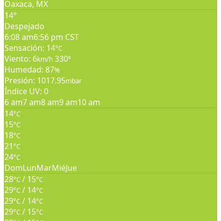
Oaxaca, MX
14°
Despejado
6:08 am
6:56 pm CST
Sensación: 14
°C
Viento: 6
330
km/h
°
Humedad: 87
%
Presión: 1017.95
mbar
Índice UV: 0
6 am
7 am
8 am
9 am
10 am
14
°C
15
°C
18
°C
21
°C
24
°C
Dom
Lun
Mar
Mié
Jue
28
/ 15
°C
°C
29
/ 14
°C
°C
29
/ 14
°C
°C
29
/ 15
°C
°C