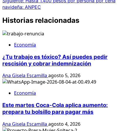
Siguiente:
Hasta 1,400 pesos por persona por cena
navideña: ANPEC
Historias relacionadas
Economía
¿Tu trabajo es tóxico? Así puedes pedir
rescisión y cobrar indemnización
Ana Gisela Escamilla
agosto 5, 2026
Economía
Este martes Coca-Cola aplica aumento:
prepara tu bolsillo para pagar más
Ana Gisela Escamilla
agosto 4, 2026