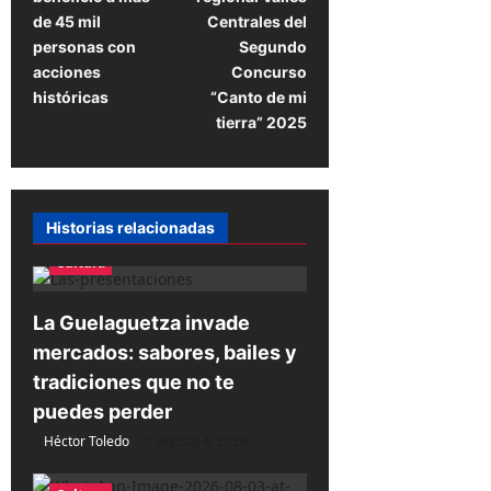
e
de 45 mil
Centrales del
g
personas con
Segundo
a
acciones
Concurso
históricas
“Canto de mi
c
tierra” 2025
i
ó
n
Historias relacionadas
d
Cultura
e
e
La Guelaguetza invade
n
mercados: sabores, bailes y
t
tradiciones que no te
r
puedes perder
a
Héctor Toledo
agosto 4, 2026
d