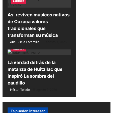
Cultura
a
s
Así reviven músicos nativos
de Oaxaca valores
tradicionales que
transforman su música
Ana Gisela Escamilla
agosto 3, 2026
Cultura
La verdad detrás de la
matanza de Huitzilac que
inspiró La sombra del
caudillo
Héctor Toledo
agosto 2, 2026
Te pueden interesar