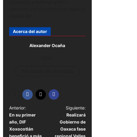
Contenido y material gráfico
conforme a lo difundido por Agencia
Oaxaca MX
Acerca del autor
Alexander Ocaña
Editor
Ver todas las entradas
N
Anterior:
Siguiente:
En su primer
Realizará
a
año, DIF
Gobierno de
v
Xoxocotlán
Oaxaca fase
benefició a más
regional Valles