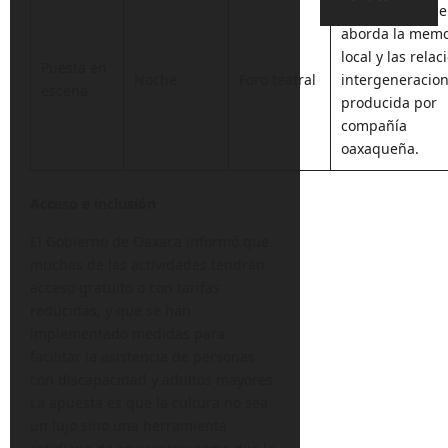
Obra breve que
aborda la memo
local y las relac
Puesta en
Noche
Foro teatral
intergeneracion
escena
producida por
compañía
oaxaqueña.
Acceso e inclusión
El Gobierno de Oaxaca informó que
muchas de las actividades tendrán
acceso gratuito o con tarifas
reducidas, y que se han
implementado medidas para
facilitar la asistencia de personas
con discapacidad y adultos mayores.
La apuesta es que la cultura no sea
un lujo sino una herramienta