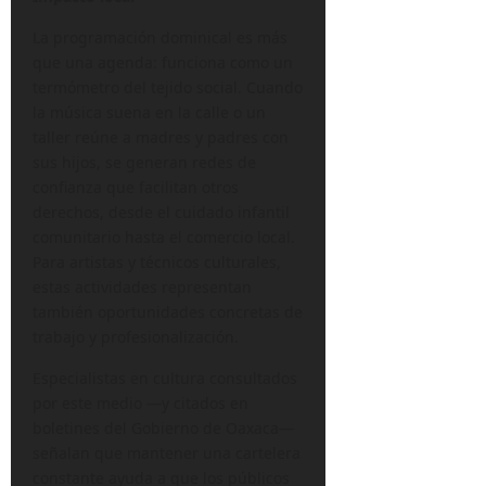
La programación dominical es más
que una agenda: funciona como un
termómetro del tejido social. Cuando
la música suena en la calle o un
taller reúne a madres y padres con
sus hijos, se generan redes de
confianza que facilitan otros
derechos, desde el cuidado infantil
comunitario hasta el comercio local.
Para artistas y técnicos culturales,
estas actividades representan
también oportunidades concretas de
trabajo y profesionalización.
Especialistas en cultura consultados
por este medio —y citados en
boletines del Gobierno de Oaxaca—
señalan que mantener una cartelera
constante ayuda a que los públicos