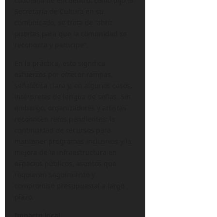
cotidiana de encuentro: como dijo la
Secretaría de Cultura en su
comunicado, se trata de “abrir
puertas para que la comunidad se
reconozca y participe”.
En la práctica, esto significa
esfuerzos por ofrecer rampas,
señalética clara y, en algunos casos,
intérpretes de lengua de señas. Sin
embargo, organizadores y artistas
reconocen retos pendientes: la
continuidad de recursos para
mantener programas inclusivos y la
mejora de la infraestructura en
espacios públicos, asuntos que
requieren seguimiento y
compromiso presupuestal a largo
plazo.
Impacto local