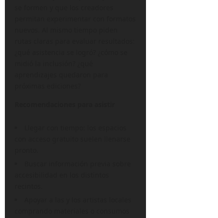
se formen y que los creadores
permitan experimentar con formatos
nuevos. Al mismo tiempo piden
rutas claras para evaluar resultados:
¿qué asistencia se logró? ¿cómo se
midió la inclusión? ¿qué
aprendizajes quedaron para
próximas ediciones?
Recomendaciones para asistir
Llegar con tiempo: los espacios
con acceso gratuito suelen llenarse
pronto.
Buscar información previa sobre
accesibilidad en los distintos
recintos.
Apoyar a las y los artistas locales
comprando materiales o consumos