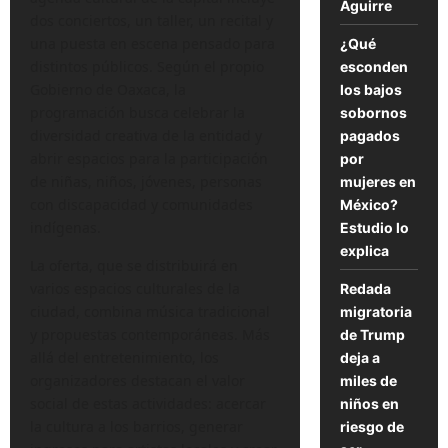
Aguirre
dos conciertos, un taller, un recital y
una puesta en escena pensado para
¿Qué
distintos públicos. Según el propio
esconden
Gobierno de Oaxaca, la
los bajos
programación busca celebrar la
sobornos
diversidad creativa de la entidad y
pagados
abrir espacios para la participación
por
de niñas, niños, jóvenes, personas
mujeres en
con discapacidad y comunidades
México?
indígenas.
Estudio lo
explica
La oferta, que se distribuirá en
varios espacios culturales de la
Redada
ciudad, combina música tradicional
migratoria
y propuestas contemporáneas. Más
de Trump
allá del entretenimiento, los
deja a
organizadores destacan el valor
miles de
social de estas actividades: acercar
niños en
la cultura a los barrios, generar
riesgo de