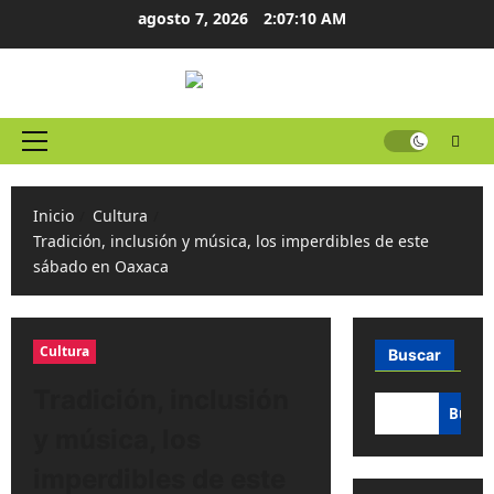
Ir
agosto 7, 2026
2:07:11 AM
al
contenido
Menú
principal
Inicio
Cultura
Tradición, inclusión y música, los imperdibles de este
sábado en Oaxaca
Cultura
Buscar
Tradición, inclusión
Busca
y música, los
imperdibles de este