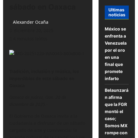
sábado en Oaxaca
Ultimas
noticias
Alexander Ocaña
México se
diciembre 20, 2025
enfrenta a
4 minutos leídos
Venezuela
por el oro
en una
final que
Tradición, inclusión y música, los
promete
imperdibles de este sábado en
infarto
Oaxaca
Belaunzará
Oaxaca de Juárez, Oax. 20 de
n afirma
diciembre de 2025.-
que la FGR
montó el
El Gobierno de Oaxaca invita a la
caso;
ciudadanía a disfrutar de un sábado
Somos MX
cargado de arte y convivencia: la
rompe con
agenda cultural de la capital incluye