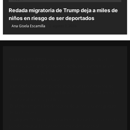
Redada migratoria de Trump deja a miles de
niños en riesgo de ser deportados
Ana Gisela Escamilla
agosto 7, 2026
OAXACA POLÍTICO
. Oaxaca Político es un medio de
comunicación independiente dedicado a informar con
base en fuentes públicas, comunicados oficiales y
colaboraciones ciudadanas.
Parte del contenido puede incluir citas o extractos de
materiales de terceros, publicados conforme al derecho
de cita y al interés público.
El Medio respeta los derechos de autor y la integridad
de las fuentes.
Cualquier titular que considere vulnerados sus derechos
puede solicitar la revisión o retiro del material