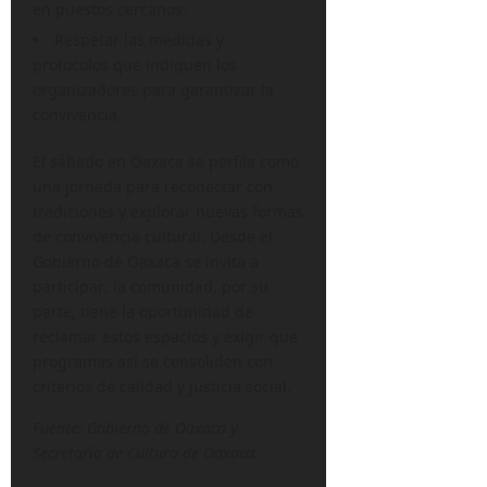
en puestos cercanos.
Respetar las medidas y
protocolos que indiquen los
organizadores para garantizar la
convivencia.
El sábado en Oaxaca se perfila como
una jornada para reconectar con
tradiciones y explorar nuevas formas
de convivencia cultural. Desde el
Gobierno de Oaxaca se invita a
participar; la comunidad, por su
parte, tiene la oportunidad de
reclamar estos espacios y exigir que
programas así se consoliden con
criterios de calidad y justicia social.
Fuente: Gobierno de Oaxaca y
Secretaría de Cultura de Oaxaca.