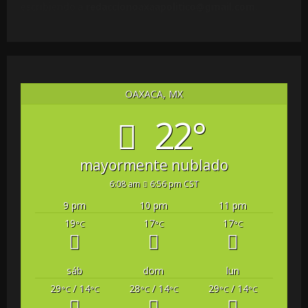
escribiendo a
redaccionoaxaapolitico@gmail.com
.
OAXACA, MX
22°
mayormente nublado
6:08 am
6:56 pm CST
9 pm
10 pm
11 pm
19
17
17
°C
°C
°C
sáb
dom
lun
29
/ 14
28
/ 14
29
/ 14
°C
°C
°C
°C
°C
°C