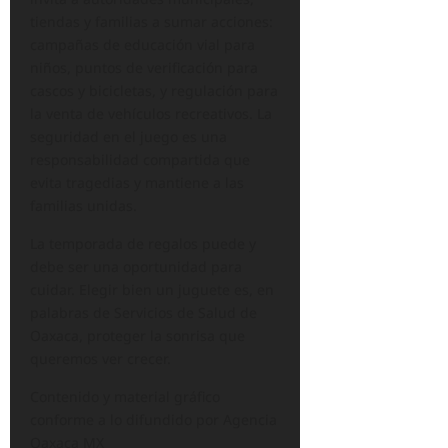
tiendas y familias a sumar acciones:
campañas de educación vial para
niños, puntos de verificación para
cascos y bicicletas, y regulación para
la venta de vehículos recreativos. La
seguridad en el juego es una
responsabilidad compartida que
evita tragedias y mantiene a las
familias unidas.
La temporada de regalos puede y
debe ser una oportunidad para
cuidar. Elegir bien un juguete es, en
palabras de Servicios de Salud de
Oaxaca, proteger la sonrisa que
queremos ver crecer.
Contenido y material gráfico
conforme a lo difundido por Agencia
Oaxaca MX