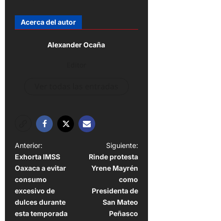
Acerca del autor
Alexander Ocaña
Editor
Ver todas las entradas
N
Anterior:
Siguiente:
Exhorta IMSS
Rinde protesta
a
Oaxaca a evitar
Yrene Mayrén
v
consumo
como
e
excesivo de
Presidenta de
dulces durante
San Mateo
g
esta temporada
Peñasco