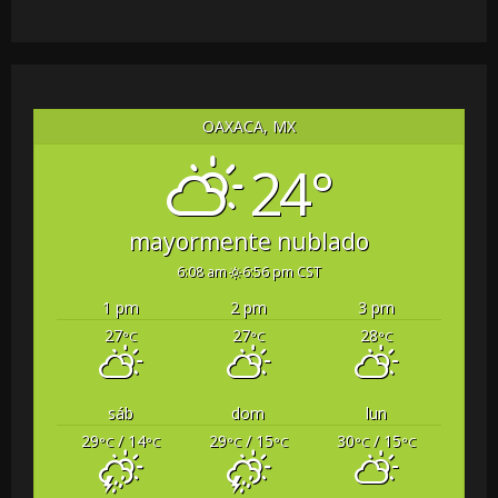
OAXACA, MX
24°
mayormente nublado
6:08 am
6:56 pm CST
1 pm
2 pm
3 pm
27
27
28
°C
°C
°C
sáb
dom
lun
29
/ 14
29
/ 15
30
/ 15
°C
°C
°C
°C
°C
°C