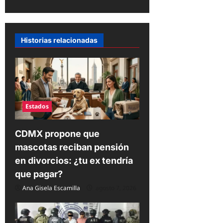
a
c
i
Historias relacionadas
ó
n
d
e
Estados
e
n
CDMX propone que
t
mascotas reciban pensión
r
en divorcios: ¿tu ex tendría
a
que pagar?
d
Ana Gisela Escamilla
agosto 7, 2026
a
s