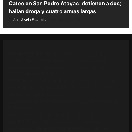
Cateo en San Pedro Atoyac: detienen a dos;
hallan droga y cuatro armas largas
Ana Gisela Escamilla
agosto 7, 2026
OAXACA POLÍTICO
. Oaxaca Político es un medio de
comunicación independiente dedicado a informar con
base en fuentes públicas, comunicados oficiales y
colaboraciones ciudadanas.
Parte del contenido puede incluir citas o extractos de
materiales de terceros, publicados conforme al derecho
de cita y al interés público.
El Medio respeta los derechos de autor y la integridad
de las fuentes.
Cualquier titular que considere vulnerados sus derechos
puede solicitar la revisión o retiro del material
escribiendo a
redaccionoaxaapolitico@gmail.com
.