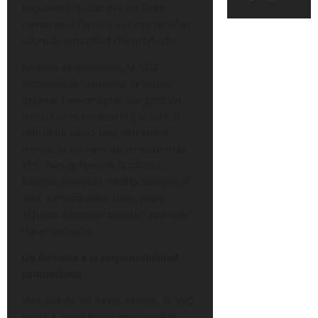
seguridad. Si compra en línea,
conserve la factura y revise reseñas
sobre la seguridad del producto.
En caso de accidente, la SSO
recomienda mantener la calma,
detener hemorragias con presión
directa si es necesario y acudir al
centro de salud más cercano o
marcar el número de emergencias
911. Para golpes en la cabeza,
busque atención médica aunque el
niño parezca estar bien, pues
algunos síntomas pueden aparecer
horas después.
Un llamado a la responsabilidad
comunitaria
Más allá de los Reyes Magos, la SSO
invita a autoridades municipales,