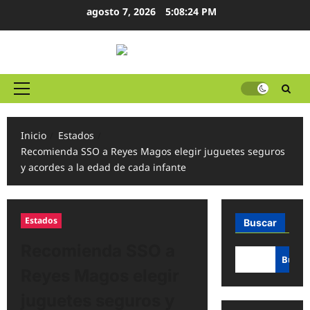
Ir
agosto 7, 2026
5:08:24 PM
al
contenido
Menú
principal
Inicio
Estados
Recomienda SSO a Reyes Magos elegir juguetes seguros
y acordes a la edad de cada infante
Estados
Buscar
Recomienda SSO a
Busca
Reyes Magos elegir
juguetes seguros y