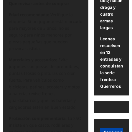
dos; hallan
Qué revisar antes de comprar
droga y
cuatro
Edad recomendada:
Verifique la
armas
etiqueta. Si un juguete está marcado
largas
para mayores de 3 años, no es
seguro para niños menores por
Leones
piezas pequeñas que pueden
resuelven
provocar asfixia.
en 12
entradas y
Materiales y accesorios:
Evite
conquistan
juguetes con piezas desprendibles,
la serie
puntas filosas o pinturas con olor
frente a
fuerte. Para vehículos como
Guerreros
bicicletas, patines, scooters y motos
a batería, revise frenos,
guardabarros y que las baterías y
cargadores estén en buen estado.
Protección complementaria:
La SSO
insiste en que casco, rodilleras y
coderas no son opcionales cuando