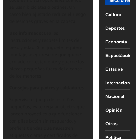
Secciones
se usan bicicletas o patines. Un
casco bien ajustado reduce el riesgo
Cultura
de lesiones graves en la cabeza.
Deportes
Uso informado:
Lea las
instrucciones y respete límites de
Economía
peso y edad. Si el juguete requiere
montaje, asegúrese de que quede
Espectáculos
armado correctamente y guarde las
piezas pequeñas fuera del alcance
Estados
de los menores.
Internacional
Consejos para padres y cuidadores
Nacional
Supervise el juego de los niños
pequeños, evite regalar objetos que
Opinión
lancen proyectiles o que funcionen
con pilas botón sin resguardo, y
Otros
prefiera tiendas que muestren
etiquetas claras y certificados de
Política