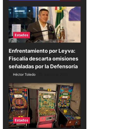
d
e
e
n
Estados
t
r
Enfrentamiento por Leyva:
Fiscalía descarta omisiones
a
señaladas por la Defensoría
d
Héctor Toledo
agosto 6, 2026
a
s
Estados