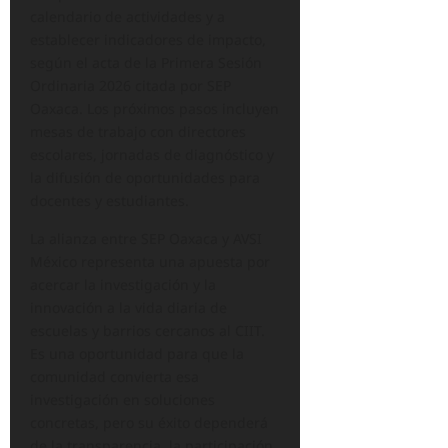
calendario de actividades y a
establecer indicadores de impacto,
según el acta de la Primera Sesión
Ordinaria 2026 citada por SEP
Oaxaca. Los próximos pasos incluyen
mesas de trabajo con directores
escolares, jornadas de diagnóstico y
la difusión de oportunidades para
docentes y estudiantes.
La alianza entre SEP Oaxaca y AVSI
México representa una apuesta por
acercar la investigación y la
innovación a la vida diaria de
escuelas y barrios cercanos al CIIT.
Es una oportunidad para que la
comunidad convierta esa
investigación en soluciones
concretas, pero su éxito dependerá
de la transparencia, la participación