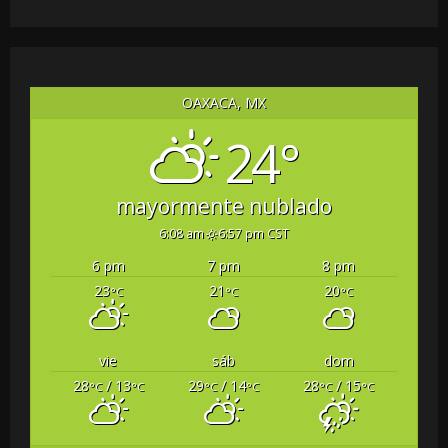
OAXACA, MX
24°
mayormente nublado
6:08 am
6:57 pm CST
6 pm
7 pm
8 pm
23
21
20
°C
°C
°C
vie
sáb
dom
28
/ 13
29
/ 14
28
/ 15
°C
°C
°C
°C
°C
°C