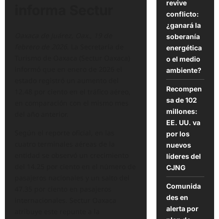
revive
informa Sectur
conflicto:
¿ganará la
Oaxaca de Juárez, Oax., 19 de
soberanía
febrero de 2026.
La Secretaría de
energética
Turismo de Oaxaca (Sectur Oaxaca)
o el medio
informó que en enero de 2026 el
ambiente?
estado registró un aumento del
Recompen
12.48 por ciento en el tráfico aéreo,
sa de 102
en comparación con el mismo mes
millones:
del año anterior.
EE. UU. va
Según el reporte oficial, en las
por los
cuatro terminales aéreas de la
nuevos
entidad se observó un crecimiento
líderes del
del 14.25 por ciento en el número de
CJNG
pasajeros nacionales y un salto del
Comunida
47.35 por ciento en pasajeros
des en
internacionales. Sectur Oaxaca
alerta por
atribuye este repunte a la