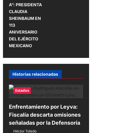
A”: PRESIDENTA
i
CLAUDIA
ó
SHEINBAUM EN
113
n
ANIVERSARIO
d
DEL EJÉRCITO
e
MEXICANO
e
n
t
Historias relacionadas
r
a
Estados
d
Enfrentamiento por Leyva:
a
Fiscalía descarta omisiones
s
señaladas por la Defensoría
Héctor Toledo
agosto 6, 2026