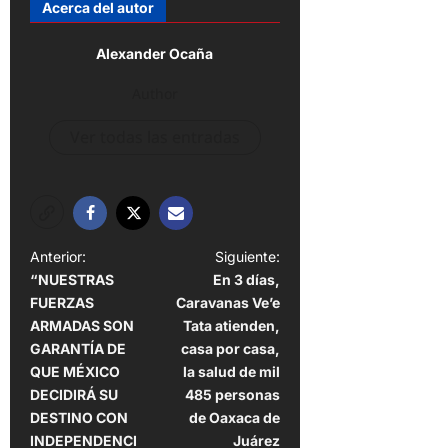
Acerca del autor
Alexander Ocaña
Author
Ver todas las entradas
N
Anterior:
Siguiente:
“NUESTRAS
En 3 días,
a
FUERZAS
Caravanas Ve’e
v
ARMADAS SON
Tata atienden,
e
GARANTÍA DE
casa por casa,
QUE MÉXICO
la salud de mil
g
DECIDIRÁ SU
485 personas
a
DESTINO CON
de Oaxaca de
INDEPENDENCI
Juárez
c