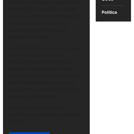
invierten recursos en conectividad y
servicios. Los ciudadanos pueden
Política
vigilar que esos recursos lleguen a
quienes más los necesitan y
participar en los procesos de
planeación turística.
La cifra reportada por Sectur Oaxaca
confirma una tendencia de
recuperación, pero la verdadera
medida del éxito será ver si ese
crecimiento se traduce en mejores
condiciones de vida para las y los
oaxaqueños y en prácticas turísticas
más justas y sostenibles.
Contenido y material gráfico
conforme a lo difundido por Agencia
Oaxaca