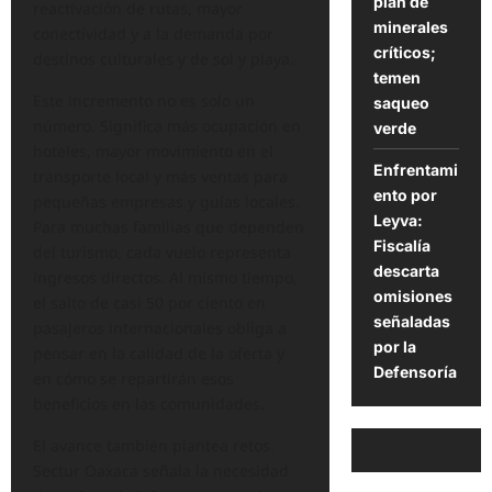
plan de
reactivación de rutas, mayor
minerales
conectividad y a la demanda por
críticos;
destinos culturales y de sol y playa.
temen
Este incremento no es solo un
saqueo
número. Significa más ocupación en
verde
hoteles, mayor movimiento en el
Enfrentami
transporte local y más ventas para
ento por
pequeñas empresas y guías locales.
Leyva:
Para muchas familias que dependen
Fiscalía
del turismo, cada vuelo representa
descarta
ingresos directos. Al mismo tiempo,
omisiones
el salto de casi 50 por ciento en
señaladas
pasajeros internacionales obliga a
por la
pensar en la calidad de la oferta y
Defensoría
en cómo se repartirán esos
beneficios en las comunidades.
El avance también plantea retos.
Sectur Oaxaca señala la necesidad