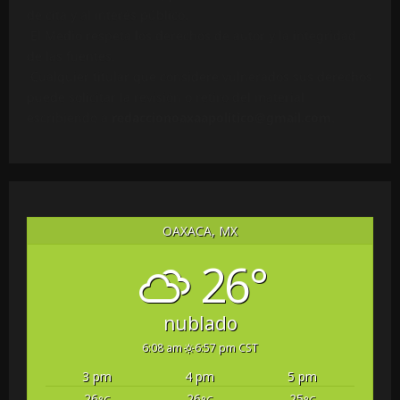
de cita y al interés público.
El Medio respeta los derechos de autor y la integridad
de las fuentes.
Cualquier titular que considere vulnerados sus derechos
puede solicitar la revisión o retiro del material
escribiendo a
redaccionoaxaapolitico@gmail.com
.
OAXACA, MX
26°
nublado
6:08 am
6:57 pm CST
3 pm
4 pm
5 pm
26
26
25
°C
°C
°C