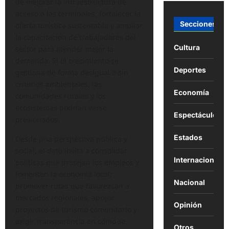
de mejorar la infraestructura de
acceso a las terminales, fortalecer la
Secciones
oferta turística sustentable y ampliar
la capacitación de trabajadores del
Cultura
sector para atender mejor la
demanda. Si el crecimiento se
Deportes
gestiona de forma desigual o sin
criterios ambientales, las
Economía
comunidades rurales y los
ecosistemas podrían verse
Espectáculos
presionados.
Estados
Desde una perspectiva pública y
social, el dato invita a consolidar
Internacional
políticas que protejan los empleos y
fomenten la economía local:
Nacional
promover rutas que favorezcan a
mercados regionales, apoyar
Opinión
proyectos de turismo comunitario y
exigir transparencia en cómo se
Otros