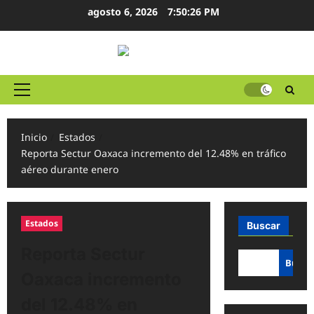
Ir
agosto 6, 2026
7:50:27 PM
al
contenido
Menú
principal
Inicio
Estados
Reporta Sectur Oaxaca incremento del 12.48% en tráfico
aéreo durante enero
Estados
Buscar
Reporta Sectur
Busca
Oaxaca incremento
del 12.48% en