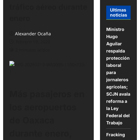
tráfico aéreo durante
Ultimas
noticias
enero
Ministro
Alexander Ocaña
Hugo
febrero 19, 2026
Aguilar
2 minutos leídos
respalda
protección
laboral
para
jornaleros
agrícolas;
Más pasajeros en
SCJN avala
reforma a
los aeropuertos
la Ley
Federal del
de Oaxaca
Trabajo
durante enero,
Fracking