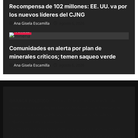
Recompensa de 102 millones: EE. UU. va por
los nuevos líderes del CJNG
Ana Gisela Escamilla
agosto 6, 2026
Política
Comunidades en alerta por plan de
minerales críticos; temen saqueo verde
Ana Gisela Escamilla
agosto 6, 2026
OAXACA POLÍTICO
. Oaxaca Político es un medio de
comunicación independiente dedicado a informar con
base en fuentes públicas, comunicados oficiales y
colaboraciones ciudadanas.
Parte del contenido puede incluir citas o extractos de
materiales de terceros, publicados conforme al derecho