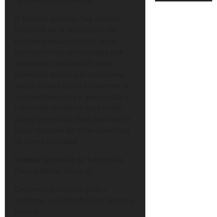
recuperación sostenida.
El balance es mixto: hay avances
concretos en la reactivación de
microempresas turísticas, pero
persisten retos estructurales que
demandan coordinación entre
municipio, estado y la ciudadanía.
Sectur Oaxaca llamó a mantener el
acompañamiento y a que turistas y
residentes colaboren para cuidar
playas y servicios, clave para que la
Costa recupere su ritmo económico
de forma duradera.
Fuente:
Secretaría de Turismo de
Oaxaca (Sectur Oaxaca).
Contenido y material gráfico
conforme a lo difundido por Agencia
Oaxaca