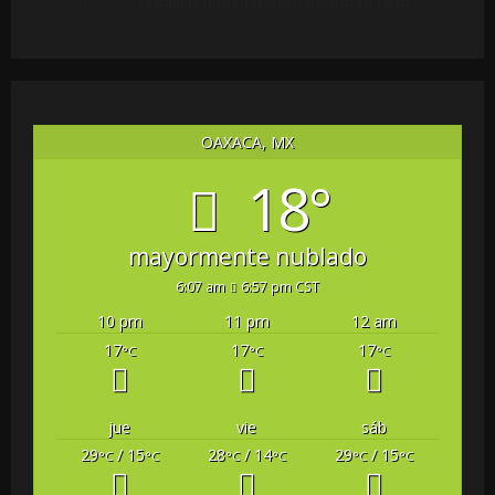
escribiendo a
redaccionoaxaapolitico@gmail.com
.
OAXACA, MX
18°
mayormente nublado
6:07 am
6:57 pm CST
10 pm
11 pm
12 am
17
17
17
°C
°C
°C
jue
vie
sáb
29
/ 15
28
/ 14
29
/ 15
°C
°C
°C
°C
°C
°C