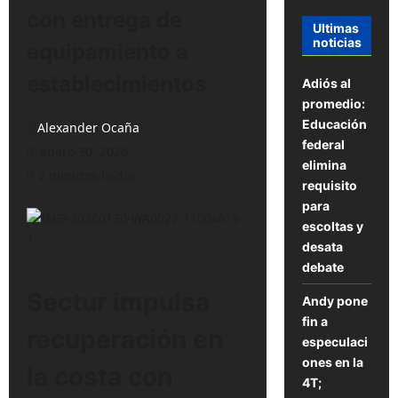
con entrega de
Ultimas
noticias
equipamiento a
establecimientos
Adiós al
promedio:
Educación
Alexander Ocaña
federal
enero 30, 2026
elimina
2 minutos leídos
requisito
para
escoltas y
desata
debate
Sectur impulsa
Andy pone
fin a
recuperación en
especulaci
ones en la
la costa con
4T;