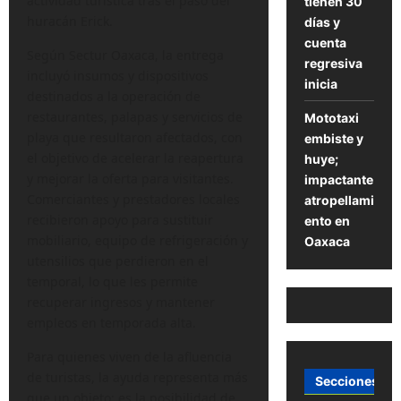
actividad turística tras el paso del
tienen 30
huracán Erick.
días y
cuenta
Según Sectur Oaxaca, la entrega
regresiva
incluyó insumos y dispositivos
inicia
destinados a la operación de
restaurantes, palapas y servicios de
Mototaxi
playa que resultaron afectados, con
embiste y
el objetivo de acelerar la reapertura
huye;
y mejorar la oferta para visitantes.
impactante
Comerciantes y prestadores locales
atropellami
recibieron apoyo para sustituir
ento en
mobiliario, equipo de refrigeración y
Oaxaca
utensilios que perdieron en el
temporal, lo que les permite
recuperar ingresos y mantener
empleos en temporada alta.
Para quienes viven de la afluencia
de turistas, la ayuda representa más
Secciones
que un objeto: es la posibilidad de