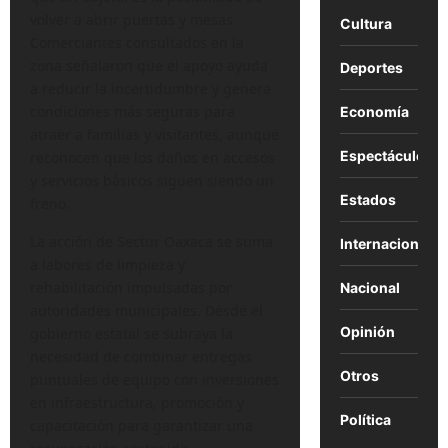
volver a abrir puertas y mesas.
Cultura
Comerciantes consultados en la
zona señalaron que el apoyo ayuda
Deportes
a reducir la incertidumbre y genera
condiciones más seguras para
Economía
atraer a familias y visitantes, aunque
Espectáculos
reconocen que los daños en accesos
y servicios básicos siguen siendo un
Estados
freno.
La acción de Sectur Oaxaca se suma
Internacional
a labores de limpieza y
rehabilitación impulsadas por
Nacional
autoridades municipales. Desde el
Opinión
gobierno estatal se subraya la
necesidad de combinar entregas
Otros
puntuales de equipo con inversiones
en infraestructura, promoción y
Política
capacitación para garantizar una