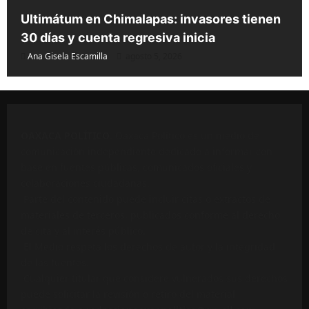
Ultimátum en Chimalapas: invasores tienen
30 días y cuenta regresiva inicia
Ana Gisela Escamilla
agosto 5, 2026
OAXACA POLÍTICO
. Oaxaca Político es un medio de
comunicación independiente dedicado a informar con
base en fuentes públicas, comunicados oficiales y
colaboraciones ciudadanas.
Parte del contenido puede incluir citas o extractos de
materiales de terceros, publicados conforme al derecho
de cita y al interés público.
El Medio respeta los derechos de autor y la integridad
de las fuentes.
Cualquier titular que considere vulnerados sus derechos
puede solicitar la revisión o retiro del material