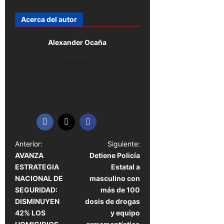
Acerca del autor
Alexander Ocaña
Author
Ver todas las entradas
N
Anterior:
Siguiente:
AVANZA
Detiene Policía
a
ESTRATEGIA
Estatal a
v
NACIONAL DE
masculino con
e
SEGURIDAD:
más de 100
DISMINUYEN
dosis de drogas
g
42% LOS
y equipo
a