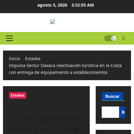
Ir
agosto 5, 2026
3:32:56 AM
al
contenido
Menú
principal
Inicio
Estados
Impulsa Sectur Oaxaca reactivación turística en la Costa
con entrega de equipamiento a establecimientos
Estados
Buscar
Impulsa Sectur
Busca
Oaxaca reactivación
turística en la Costa