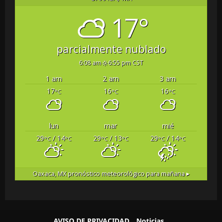
17°
parcialmente nublado
6:08 am
6:55 pm CST
1 am
2 am
3 am
17
16
16
°C
°C
°C
lun
mar
mié
29
/ 14
29
/ 13
29
/ 14
°C
°C
°C
°C
°C
°C
Oaxaca, MX
pronóstico meteorológico para mañana ▸
AVISO DE PRIVACIDAD
Noticias