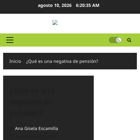
Ir
agosto 10, 2026
6:20:36 AM
al
contenido
Menú
principal
Inicio
¿Qué es una negativa de pensión?
¿Qué es una
negativa de
pensión?
Ana Gisela Escamilla
noviembre 20, 2025