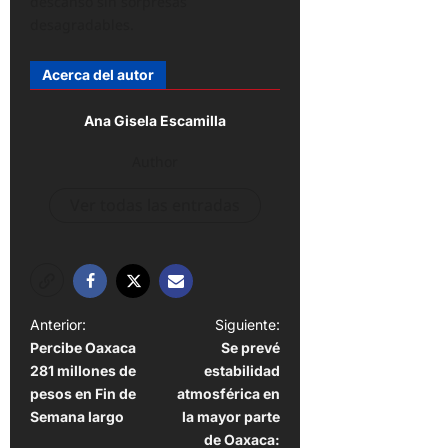
descanso sin sorpresas
desagradables.
Acerca del autor
Ana Gisela Escamilla
Author
Ver todas las entradas
N
Anterior:
Siguiente:
Percibe Oaxaca
Se prevé
a
281 millones de
estabilidad
v
pesos en Fin de
atmosférica en
e
Semana largo
la mayor parte
de Oaxaca: