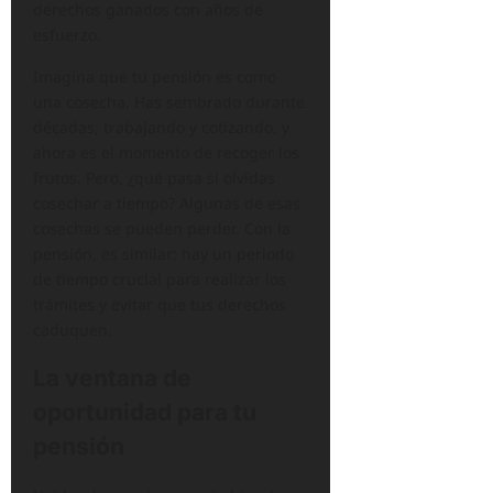
derechos ganados con años de
esfuerzo.
Imagina que tu pensión es como
una cosecha. Has sembrado durante
décadas, trabajando y cotizando, y
ahora es el momento de recoger los
frutos. Pero, ¿qué pasa si olvidas
cosechar a tiempo? Algunas de esas
cosechas se pueden perder. Con la
pensión, es similar: hay un periodo
de tiempo crucial para realizar los
trámites y evitar que tus derechos
caduquen.
La ventana de
oportunidad para tu
pensión