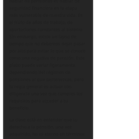
Hablar de pensiones es hablar de
seguridad financiera en la etapa
más vulnerable de nuestra vida. Es
el fruto de años de trabajo, de
aportaciones constantes al sistema.
Sin embargo, existe un lapso de
tiempo que no debemos dejar pasar
por alto para evitar lo que se conoce
como una negativa de pensión. Este
plazo puede variar ligeramente
dependiendo del régimen de
pensiones al que pertenezcas, pero
la regla general es actuar con
diligencia una vez que cumples los
requisitos para acceder a tu
beneficio.
La clave está en entender que tu
derecho a la pensión, una vez
adquirido, no es eterno en términos