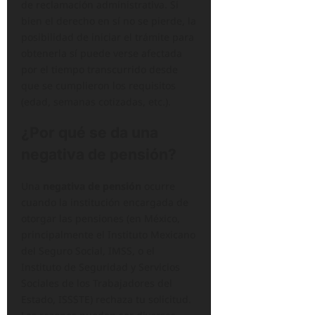
de reclamación administrativa. Si
bien el derecho en sí no se pierde, la
posibilidad de iniciar el trámite para
obtenerla sí puede verse afectada
por el tiempo transcurrido desde
que se cumplieron los requisitos
(edad, semanas cotizadas, etc.).
¿Por qué se da una
negativa de pensión?
Una
negativa de pensión
ocurre
cuando la institución encargada de
otorgar las pensiones (en México,
principalmente el Instituto Mexicano
del Seguro Social, IMSS, o el
Instituto de Seguridad y Servicios
Sociales de los Trabajadores del
Estado, ISSSTE) rechaza tu solicitud.