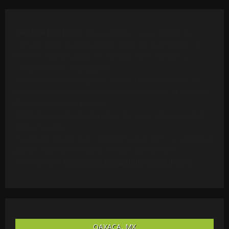
OAXACA POLÍTICO
. Oaxaca Político es un medio de
comunicación independiente dedicado a informar con
base en fuentes públicas, comunicados oficiales y
colaboraciones ciudadanas.
Parte del contenido puede incluir citas o extractos de
materiales de terceros, publicados conforme al derecho
de cita y al interés público.
El Medio respeta los derechos de autor y la integridad
de las fuentes.
Cualquier titular que considere vulnerados sus derechos
puede solicitar la revisión o retiro del material
escribiendo a
redaccionoaxaapolitico@gmail.com
.
OAXACA, MX