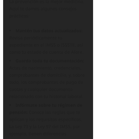
La prevención es la mejor medicina.
Aquí te damos algunos consejos
prácticos:
Mantén tus datos actualizados:
Revisa periódicamente tu
expediente en el IMSS o ISSSTE, así
como tu estado de cuenta de Afore.
Guarda toda tu documentación:
Actas de nacimiento, credenciales,
comprobantes de domicilio, y, sobre
todo, los comprobantes de pago de
cuotas y cualquier documento
relacionado con tu historial laboral.
Infórmate sobre tu régimen de
pensión:
Conoce las reglas que te
aplican y los requisitos específicos.
La Ley 73 y la Ley 97 del IMSS, por
ejemplo, tienen diferencias