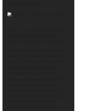
5 minutos leídos
¿Qué es una negativa de pensión?
Descubre el tiempo clave para no
perder tu derecho a un retiro digno
¿Alguna vez te has preguntado qué
sucede si dejas pasar demasiado
tiempo al momento de reclamar tu
pensión? La respuesta puede ser
una
negativa de pensión
, un
término que, aunque suene técnico,
tiene un impacto directo en tu
futuro y en tu calidad de vida. En
La
Silla Rota
, queremos que tengas
toda la información clara, sin
rodeos, para que protejas tus