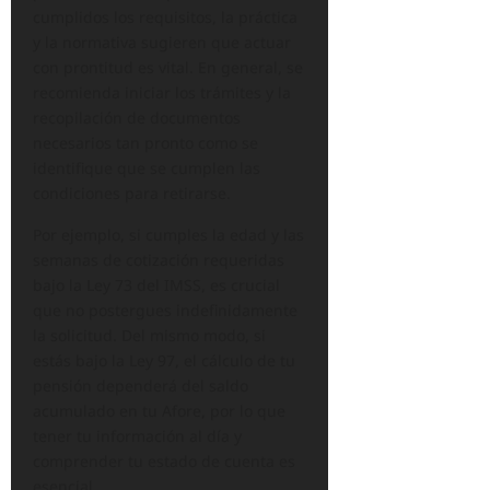
cumplidos los requisitos, la práctica
y la normativa sugieren que actuar
con prontitud es vital. En general, se
recomienda iniciar los trámites y la
recopilación de documentos
necesarios tan pronto como se
identifique que se cumplen las
condiciones para retirarse.
Por ejemplo, si cumples la edad y las
semanas de cotización requeridas
bajo la Ley 73 del IMSS, es crucial
que no postergues indefinidamente
la solicitud. Del mismo modo, si
estás bajo la Ley 97, el cálculo de tu
pensión dependerá del saldo
acumulado en tu Afore, por lo que
tener tu información al día y
comprender tu estado de cuenta es
esencial.