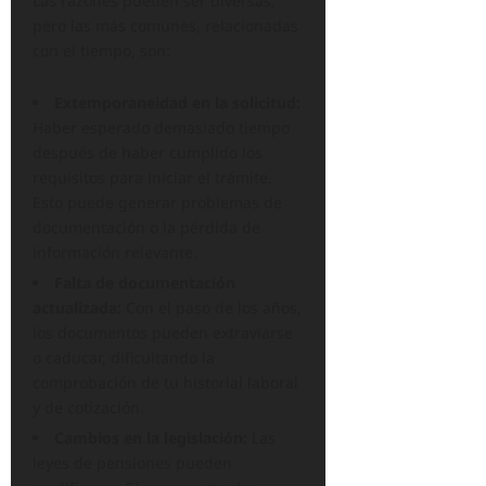
Las razones pueden ser diversas,
pero las más comunes, relacionadas
con el tiempo, son:
Extemporaneidad en la solicitud:
Haber esperado demasiado tiempo
después de haber cumplido los
requisitos para iniciar el trámite.
Esto puede generar problemas de
documentación o la pérdida de
información relevante.
Falta de documentación
actualizada:
Con el paso de los años,
los documentos pueden extraviarse
o caducar, dificultando la
comprobación de tu historial laboral
y de cotización.
Cambios en la legislación:
Las
leyes de pensiones pueden