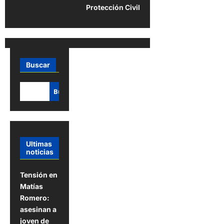
g
Protección Civil
a
c
i
ó
Buscar
n
Buscar
d
e
e
n
Ultimas
noticias
t
r
Tensión en
a
Matías
Romero:
d
asesinan a
a
joven de