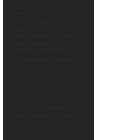
sustanciales.
Busca asesoría profesional:
No
dudes en consultar con especialistas
en derecho laboral o seguridad
social. Ellos pueden guiarte en el
proceso y ayudarte a anticipar
posibles problemas.
Inicia el trámite a tiempo:
No
esperes al último día. Una vez que
sepas que cumples los requisitos, da
el primer paso para solicitar tu
pensión.
Una pensión es más que un cheque
mensual; es la recompensa a una
vida de trabajo y la garantía de un
futuro con tranquilidad. Estar
informado y ser proactivo te
permitirá disfrutar de ese merecido