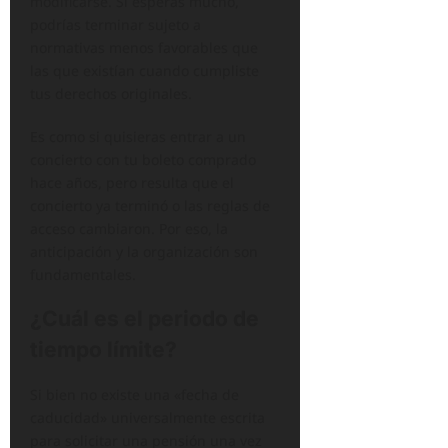
modificarse. Si esperas mucho,
podrías terminar sujeto a
normativas menos favorables que
las que existían cuando cumpliste
tus derechos originales.
Es como si quisieras entrar a un
concierto con tu boleto comprado
hace años, pero resulta que el
concierto ya terminó o las reglas de
acceso cambiaron. Por eso, la
anticipación y la organización son
fundamentales.
¿Cuál es el periodo de
tiempo límite?
Si bien no existe una «fecha de
caducidad» universalmente escrita
para solicitar una pensión una vez