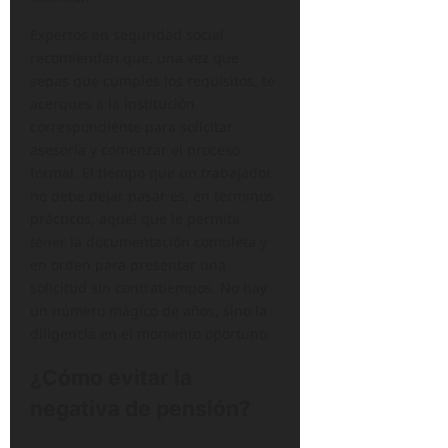
Expertos en seguridad social
recomiendan que, una vez que
sepas que cumples los requisitos, te
acerques a la institución
correspondiente para solicitar
asesoría y comenzar el proceso
formal. El tiempo que un trabajador
no debe dejar pasar es, en términos
prácticos, aquel que le permita
tener la documentación completa y
en orden para presentar una
solicitud sin contratiempos. No hay
un número mágico de años, sino la
diligencia en el momento oportuno.
¿Cómo evitar la
negativa de pensión?