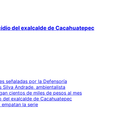
cidio del exalcalde de Cacahuatepec
es señaladas por la Defensoría
is Silva Andrade, ambientalista
gan cientos de miles de pesos al mes
io del exalcalde de Cacahuatepec
 empatan la serie