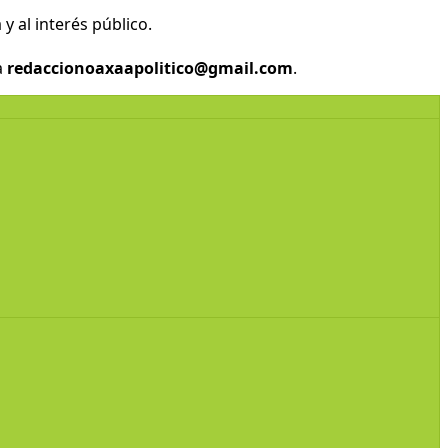
y al interés público.
a
redaccionoaxaapolitico@gmail.com
.