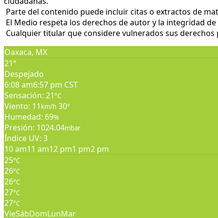
ciudadanas.
Parte del contenido puede incluir citas o extractos de mat
El Medio respeta los derechos de autor y la integridad de 
Cualquier titular que considere vulnerados sus derechos pu
Oaxaca, MX
21°
Despejado
6:08 am
6:57 pm CST
Sensación: 21
°C
Viento: 11
30
km/h
°
Humedad: 69
%
Presión: 1024.04
mbar
Índice UV: 3
10 am
11 am
12 pm
1 pm
2 pm
25
°C
26
°C
26
°C
27
°C
27
°C
Vie
Sáb
Dom
Lun
Mar