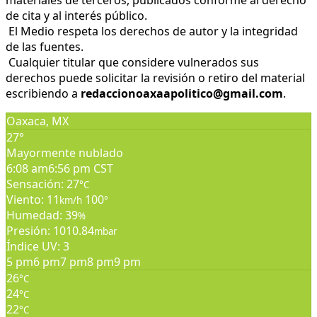
materiales de terceros, publicados conforme al derecho
de cita y al interés público.
El Medio respeta los derechos de autor y la integridad
de las fuentes.
Cualquier titular que considere vulnerados sus
derechos puede solicitar la revisión o retiro del material
escribiendo a
redaccionoaxaapolitico@gmail.com
.
Oaxaca, MX
27°
Mayormente nublado
6:08 am
6:56 pm CST
Sensación: 27
°C
Viento: 11
100
km/h
°
Humedad: 39
%
Presión: 1010.84
mbar
Índice UV: 3
5 pm
6 pm
7 pm
8 pm
9 pm
26
°C
24
°C
22
°C