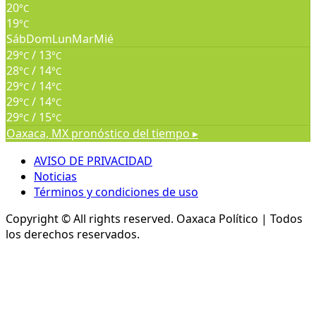
20
°C
19
°C
Sáb
Dom
Lun
Mar
Mié
29
/ 13
°C
°C
28
/ 14
°C
°C
29
/ 14
°C
°C
29
/ 14
°C
°C
29
/ 15
°C
°C
Oaxaca, MX
pronóstico del tiempo ▸
AVISO DE PRIVACIDAD
Noticias
Términos y condiciones de uso
Copyright © All rights reserved.
Oaxaca Político | Todos
los derechos reservados.