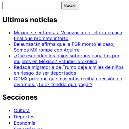
Buscar
Ultimas noticias
México se enfrenta a Venezuela por el oro en una
final que promete infarto
Belaunzarán afirma que la FGR montó el caso;
Somos MX rompe con Aguirre
¿Qué esconden los bajos sobornos pagados por
mujeres en México? Estudio lo explica
Redada migratoria de Trump deja a miles de niños
en riesgo de ser deportados
CDMX propone que mascotas reciban pensión en
divorcios: ¿tu ex tendría que pagar?
Secciones
Cultura
Deportes
Economía