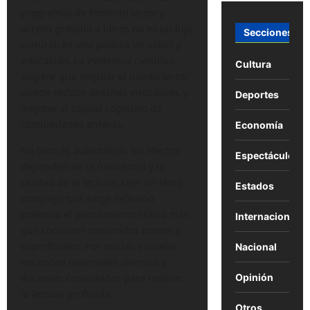
programas de fomento lector y
acceso gratuito a libros no es un lujo
Secciones
cultural, es una política de salud y
educación. La evidencia científica
Cultura
sugiere que ampliar el hábito lector
puede reducir brechas educativas y
Deportes
mejorar el capital cognitivo de
comunidades enteras.
Economía
No todo es automático: los efectos
Espectáculos
dependen de la frecuencia y la
calidad de la lectura. Leer un texto
Estados
complejo que exige reflexión
potencia el pensamiento crítico más
Internacional
que consumir contenidos breves y
superficiales. Por eso las escuelas
Nacional
necesitan materiales diversos y
docentes capacitados para motivar
Opinión
la lectura profunda.
Otros