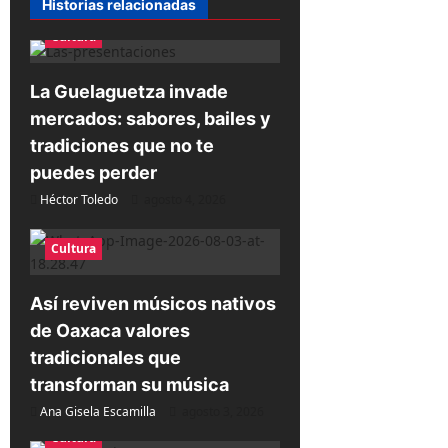
Historias relacionadas
n
Cultura
d
e
La Guelaguetza invade
mercados: sabores, bailes y
e
tradiciones que no te
n
puedes perder
t
Héctor Toledo
agosto 4, 2026
r
a
Cultura
d
Así reviven músicos nativos
a
de Oaxaca valores
s
tradicionales que
transforman su música
Ana Gisela Escamilla
agosto 3, 2026
Cultura