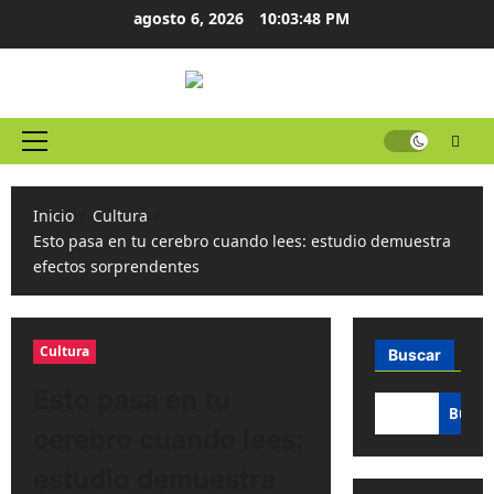
Ir
agosto 6, 2026
10:03:49 PM
al
contenido
Menú
principal
Inicio
Cultura
Esto pasa en tu cerebro cuando lees: estudio demuestra
efectos sorprendentes
Cultura
Buscar
Esto pasa en tu
Busca
cerebro cuando lees:
estudio demuestra