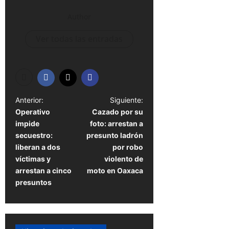
Author
Ver todas las entradas
N
Anterior:
Siguiente:
Operativo
Cazado por su
a
impide
foto: arrestan a
v
secuestro:
presunto ladrón
e
liberan a dos
por robo
víctimas y
violento de
g
arrestan a cinco
moto en Oaxaca
a
presuntos
c
i
ó