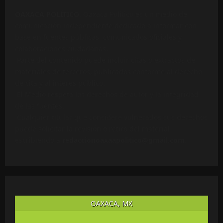
OAXACA POLÍTICO
. Oaxaca Político es un medio de
comunicación independiente dedicado a informar con
base en fuentes públicas, comunicados oficiales y
colaboraciones ciudadanas.
Parte del contenido puede incluir citas o extractos de
materiales de terceros, publicados conforme al derecho
de cita y al interés público.
El Medio respeta los derechos de autor y la integridad
de las fuentes.
Cualquier titular que considere vulnerados sus derechos
puede solicitar la revisión o retiro del material
escribiendo a
redaccionoaxaapolitico@gmail.com
.
OAXACA, MX