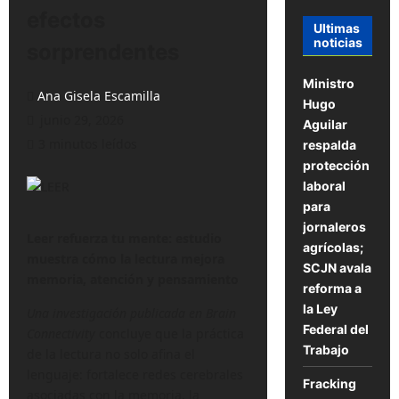
efectos
Ultimas
noticias
sorprendentes
Ministro
Ana Gisela Escamilla
Hugo
junio 29, 2026
Aguilar
3 minutos leídos
respalda
protección
laboral
para
jornaleros
Leer refuerza tu mente: estudio
agrícolas;
muestra cómo la lectura mejora
SCJN avala
memoria, atención y pensamiento
reforma a
la Ley
Una investigación publicada en Brain
Federal del
Connectivity
concluye que la práctica
Trabajo
de la lectura no solo afina el
lenguaje: fortalece redes cerebrales
Fracking
asociadas con la memoria, la