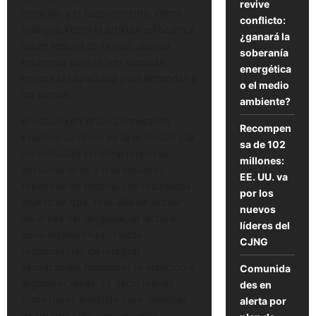
revive
atención y el razonamiento. Otros
conflicto:
trabajos, como el artículo en Science
¿ganará la
sobre lectura de ficción, suman
soberanía
evidencia de que leer también
energética
mejora la capacidad para entender a
o el medio
los demás.
ambiente?
El estudio en Brain Connectivity
Recompen
examinó cambios en la actividad y la
sa de 102
conectividad cerebral mientras
millones:
personas leían y tras sesiones
EE. UU. va
repetidas de lectura. Los resultados
por los
muestran que, más allá de activar
nuevos
las áreas del lenguaje, la lectura
líderes del
pone en marcha circuitos
CJNG
responsables de integrar
sensaciones, mantener la atención y
Comunida
organizar ideas. Es decir, leer es
des en
como hacer ejercicio para distintas
alerta por
“máquinas” del pensamiento.