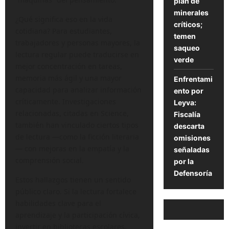
plan de
minerales
¿Qué significa eso en la vida
críticos;
cotidiana? Para estudiantes,
temen
trabajadores y personas mayores, la
saqueo
lectura regular puede traducirse en
verde
mejor concentración en tareas,
memoria más ágil y una mayor
Enfrentami
capacidad para analizar información
ento por
críticamente. Investigaciones
Leyva:
relacionadas, citadas en Science,
Fiscalía
también han vinculado ciertos tipos
descarta
de lectura —como la ficción literaria
omisiones
— con mejoras en la empatía y la
señaladas
comprensión social.
por la
Defensoría
Estos hallazgos tienen un sentido
público claro. Si la lectura fortalece
habilidades clave para el
aprendizaje y la participación cívica,
invertir en bibliotecas escolares,