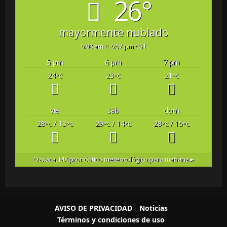
26°
mayormente nublado
6:08 am
6:57 pm CST
5 pm
6 pm
7 pm
24
23
21
°C
°C
°C
vie
sáb
dom
28
/ 13
29
/ 14
28
/ 15
°C
°C
°C
°C
°C
°C
Oaxaca, MX
pronóstico meteorológico para mañana ▸
AVISO DE PRIVACIDAD
Noticias
Términos y condiciones de uso