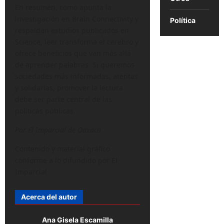
En resumen, como apunta la
investigación en Brain Connectivity y
Política
respaldan estudios publicados en
Science, leer transforma el cerebro y
ofrece beneficios que van más allá
de aprender palabras. Si queremos
sociedades más informadas, atentas
y solidarias, promover la lectura
debe ser parte central de las
políticas públicas.
Por El Imparcial de Oaxaca
Contenido y material gráfico
conforme a lo difundido por El
Imparcial
Acerca del autor
Ana Gisela Escamilla