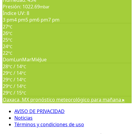
Humedad: 43
%
Presión: 1022.69
mbar
Índice UV: 8
3 pm
4 pm
5 pm
6 pm
7 pm
27
°C
26
°C
25
°C
24
°C
22
°C
Dom
Lun
Mar
Mié
Jue
28
/ 14
°C
°C
29
/ 14
°C
°C
29
/ 14
°C
°C
29
/ 14
°C
°C
29
/ 15
°C
°C
Oaxaca, MX
pronóstico meteorológico para mañana ▸
AVISO DE PRIVACIDAD
Noticias
Términos y condiciones de uso