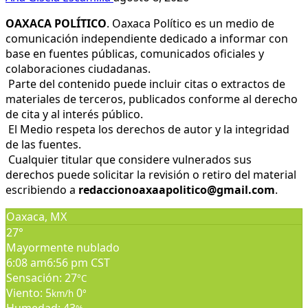
OAXACA POLÍTICO
. Oaxaca Político es un medio de
comunicación independiente dedicado a informar con
base en fuentes públicas, comunicados oficiales y
colaboraciones ciudadanas.
Parte del contenido puede incluir citas o extractos de
materiales de terceros, publicados conforme al derecho
de cita y al interés público.
El Medio respeta los derechos de autor y la integridad
de las fuentes.
Cualquier titular que considere vulnerados sus
derechos puede solicitar la revisión o retiro del material
escribiendo a
redaccionoaxaapolitico@gmail.com
.
Oaxaca, MX
27°
Mayormente nublado
6:08 am
6:56 pm CST
Sensación: 27
°C
Viento: 5
0
km/h
°